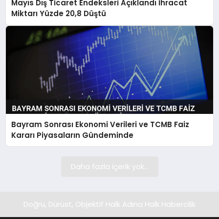
Mayıs Dış Ticaret Endeksleri Açıklandı İhracat
SIYASET
Miktarı Yüzde 20,8 Düştü
SPOR
TEKNOLOJI
YAŞAM
Bayram Sonrası Ekonomi Verileri ve TCMB Faiz
Kararı Piyasaların Gündeminde
Daha fazla içerik yok...
Doğru, Dürüst, Objektif Halk Adına Halk Habercilik