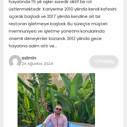
hayatında 15 yılı aşkın süredir aktif bir rol
SIYASET
üstlenmektedir. Kariyerine 2010 yılında kendi kafesini
açarak başladı ve 2017 yılında kendine ait bir
SPOR
restoran işletmeye başladı. Bu süreçte müşteri
memnuniyeti ve işletme yönetimi konularında
TEKNOLOJI
önemli deneyimler kazandı. 2012 yılında gece
hayatına adım attı ve…
YAŞAM
admin
Paylaş
24 Ağustos 2024