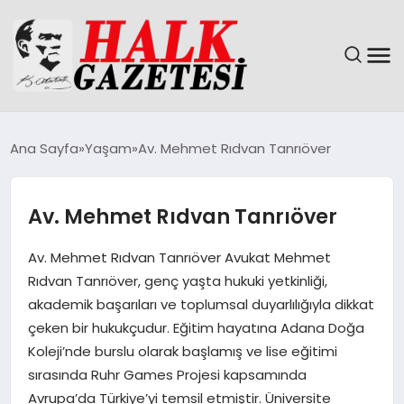
GÜNDEM
Ana Sayfa
Yaşam
Av. Mehmet Rıdvan Tanrıöver
DÜNYA
Av. Mehmet Rıdvan Tanrıöver
EĞITIM
Av. Mehmet Rıdvan Tanrıöver Avukat Mehmet
EKONOMI
Rıdvan Tanrıöver, genç yaşta hukuki yetkinliği,
akademik başarıları ve toplumsal duyarlılığıyla dikkat
MAGAZIN
çeken bir hukukçudur. Eğitim hayatına Adana Doğa
Koleji’nde burslu olarak başlamış ve lise eğitimi
SAĞLIK
sırasında Ruhr Games Projesi kapsamında
Avrupa’da Türkiye’yi temsil etmiştir. Üniversite