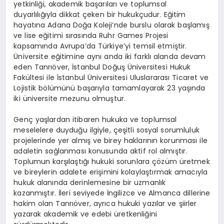
yetkinliği, akademik başarıları ve toplumsal
duyarlılığıyla dikkat çeken bir hukukçudur. Eğitim
hayatına Adana Doğa Koleji’nde burslu olarak başlamış
ve lise eğitimi sırasında Ruhr Games Projesi
kapsamında Avrupa’da Türkiye’yi temsil etmiştir.
Üniversite eğitimine aynı anda iki farklı alanda devam
eden Tanrıöver, İstanbul Doğuş Üniversitesi Hukuk
Fakültesi ile İstanbul Üniversitesi Uluslararası Ticaret ve
Lojistik bölümünü başarıyla tamamlayarak 23 yaşında
iki üniversite mezunu olmuştur.
Genç yaşlardan itibaren hukuka ve toplumsal
meselelere duyduğu ilgiyle, çeşitli sosyal sorumluluk
projelerinde yer almış ve birey haklarının korunması ile
adaletin sağlanması konusunda aktif rol almıştır.
Toplumun karşılaştığı hukuki sorunlara çözüm üretmek
ve bireylerin adalete erişimini kolaylaştırmak amacıyla
hukuk alanında derinlemesine bir uzmanlık
kazanmıştır. İleri seviyede İngilizce ve Almanca dillerine
hakim olan Tanrıöver, ayrıca hukuki yazılar ve şiirler
yazarak akademik ve edebi üretkenliğini