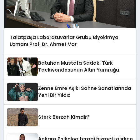
Talatpaşa Laboratuvarlar Grubu Biyokimya
Uzmanı Prof. Dr. Ahmet Var
Batuhan Mustafa Sadak: Türk
Taekwondosunun Altın Yumruğu
Zenne Emre Aşık: Sahne Sanatlarında
Yeni Bir Yıldız
Sterk Berzah Kimdir?
Ankara Psikolog terapi hizmeti alırken