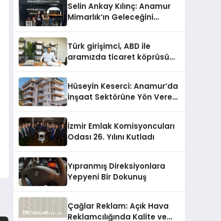
Selin Ankay Kılınç: Anamur
Mimarlık’ın Geleceğini
Şekillendiren Yöneticisi
Türk girişimci, ABD ile
aramızda ticaret köprüsü
inşa etti
Hüseyin Keserci: Anamur’da
İnşaat Sektörüne Yön Veren
İsim
İzmir Emlak Komisyoncuları
Odası 26. Yılını Kutladı
Yıpranmış Direksiyonlara
Yepyeni Bir Dokunuş
Çağlar Reklam: Açık Hava
Reklamcılığında Kalite ve