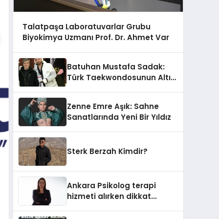
Talatpaşa Laboratuvarlar Grubu
Biyokimya Uzmanı Prof. Dr. Ahmet Var
Batuhan Mustafa Sadak:
Türk Taekwondosunun Altın
Yumruğu
Zenne Emre Aşık: Sahne
Sanatlarında Yeni Bir Yıldız
Sterk Berzah Kimdir?
Ankara Psikolog terapi
hizmeti alırken dikkat
edilecek hususlar