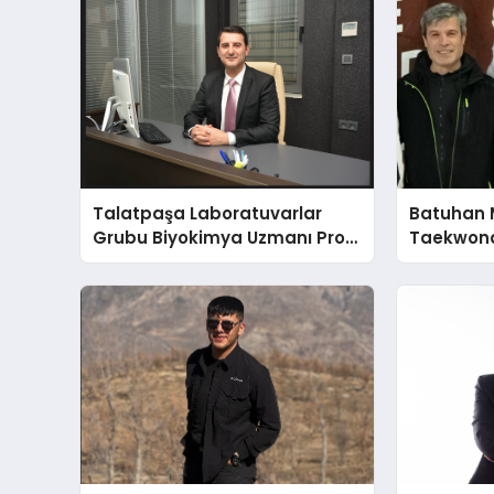
Talatpaşa Laboratuvarlar
Batuhan 
Grubu Biyokimya Uzmanı Prof.
Taekwond
Dr. Ahmet Var
Yumruğu