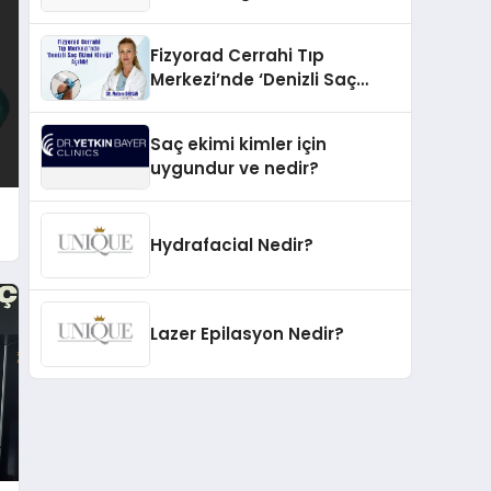
İnovasyonun Öncüsü
Fizyorad Cerrahi Tıp
Merkezi’nde ‘Denizli Saç
Ekimi Kliniği’ Açıldı!
Saç ekimi kimler için
uygundur ve nedir?
Hydrafacial Nedir?
Lazer Epilasyon Nedir?