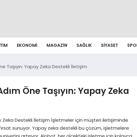
ITIM
EKONOMI
MAGAZIN
SAĞLIK
SIYASET
SPO
Öne Taşıyın: Yapay Zeka Destekli İletişim
r Adım Öne Taşıyın: Yapay Zeka
 Zeka Destekli İletişim İşletmeler için müşteri iletişiminde
r fırsat sunuyor. Yapay zeka destekli bu çözüm, işletmelere
niyetini artırıyor. Alobot, her ölçekteki işletme için kolayca