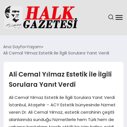
GÜNDEM
Ana Sayfa
Yaşam
Ali Cemal Yılmaz Estetik ile İlgili Sorulara Yanıt Verdi
DÜNYA
EĞITIM
Ali Cemal Yılmaz Estetik ile İlgili
Sorulara Yanıt Verdi
EKONOMI
Ali Cemal Yılmaz Estetik ile İlgili Sorulara Yanıt Verdi
MAGAZIN
İstanbul, Ataşehir – ACY Estetik bünyesinde hizmet
veren Dr. Ali Cemal Yılmaz, estetik cerrahinin çeşitli
SAĞLIK
alanlarında sunduğu hizmetlerle hem Türk hem de
yabancı hastaların tercih ettiği bir isim haline geldi.