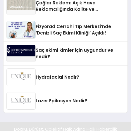
Çağlar Reklam: Açık Hava
Reklamcılığında Kalite ve
İnovasyonun Öncüsü
Fizyorad Cerrahi Tıp Merkezi’nde
‘Denizli Saç Ekimi Kliniği’ Açıldı!
Saç ekimi kimler için uygundur ve
nedir?
Hydrafacial Nedir?
Lazer Epilasyon Nedir?
Doğru, Dürüst, Objektif Halk Adına Halk Habercilik