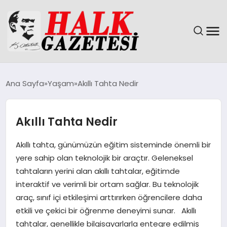
GÜNDEM
Ana Sayfa
Yaşam
Akıllı Tahta Nedir
DÜNYA
Akıllı Tahta Nedir
EĞITIM
Akıllı tahta, günümüzün eğitim sisteminde önemli bir
EKONOMI
yere sahip olan teknolojik bir araçtır. Geleneksel
tahtaların yerini alan akıllı tahtalar, eğitimde
MAGAZIN
interaktif ve verimli bir ortam sağlar. Bu teknolojik
araç, sınıf içi etkileşimi arttırırken öğrencilere daha
SAĞLIK
etkili ve çekici bir öğrenme deneyimi sunar. Akıllı
tahtalar, genellikle bilgisayarlarla entegre edilmiş