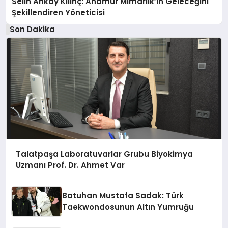
Selin Ankay Kılınç: Anamur Mimarlık’ın Geleceğini
Şekillendiren Yöneticisi
Son Dakika
Talatpaşa Laboratuvarlar Grubu Biyokimya
Uzmanı Prof. Dr. Ahmet Var
Batuhan Mustafa Sadak: Türk
Taekwondosunun Altın Yumruğu