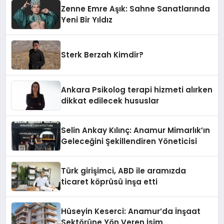
Zenne Emre Aşık: Sahne Sanatlarında
Yeni Bir Yıldız
Sterk Berzah Kimdir?
Ankara Psikolog terapi hizmeti alırken
dikkat edilecek hususlar
Selin Ankay Kılınç: Anamur Mimarlık’ın
Geleceğini Şekillendiren Yöneticisi
Türk girişimci, ABD ile aramızda
ticaret köprüsü inşa etti
Hüseyin Keserci: Anamur’da İnşaat
Sektörüne Yön Veren İsim