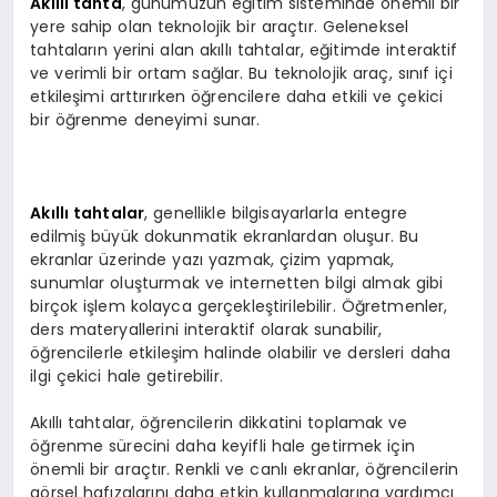
Akıllı tahta
, günümüzün eğitim sisteminde önemli bir
yere sahip olan teknolojik bir araçtır. Geleneksel
tahtaların yerini alan akıllı tahtalar, eğitimde interaktif
ve verimli bir ortam sağlar. Bu teknolojik araç, sınıf içi
etkileşimi arttırırken öğrencilere daha etkili ve çekici
bir öğrenme deneyimi sunar.
Akıllı tahtalar
, genellikle bilgisayarlarla entegre
edilmiş büyük dokunmatik ekranlardan oluşur. Bu
ekranlar üzerinde yazı yazmak, çizim yapmak,
sunumlar oluşturmak ve internetten bilgi almak gibi
birçok işlem kolayca gerçekleştirilebilir. Öğretmenler,
ders materyallerini interaktif olarak sunabilir,
öğrencilerle etkileşim halinde olabilir ve dersleri daha
ilgi çekici hale getirebilir.
Akıllı tahtalar, öğrencilerin dikkatini toplamak ve
öğrenme sürecini daha keyifli hale getirmek için
önemli bir araçtır. Renkli ve canlı ekranlar, öğrencilerin
görsel hafızalarını daha etkin kullanmalarına yardımcı