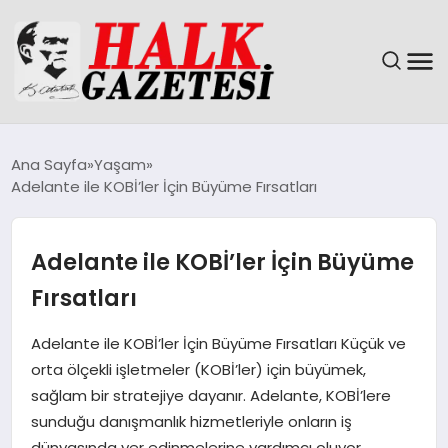
GÜNDEM
Ana Sayfa
Yaşam
Adelante ile KOBİ’ler İçin Büyüme Fırsatları
DÜNYA
EĞITIM
Adelante ile KOBİ’ler İçin Büyüme
Fırsatları
EKONOMI
Adelante ile KOBİ’ler İçin Büyüme Fırsatları Küçük ve
MAGAZIN
orta ölçekli işletmeler (KOBİ’ler) için büyümek,
sağlam bir stratejiye dayanır. Adelante, KOBİ’lere
SAĞLIK
sunduğu danışmanlık hizmetleriyle onların iş
dünyasında yer edinmelerine yardımcı oluyor.