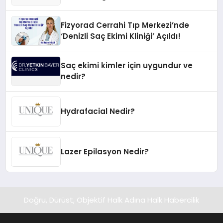
İnovasyonun Öncüsü
Fizyorad Cerrahi Tıp Merkezi’nde
‘Denizli Saç Ekimi Kliniği’ Açıldı!
Saç ekimi kimler için uygundur ve
nedir?
Hydrafacial Nedir?
Lazer Epilasyon Nedir?
Doğru, Dürüst, Objektif Halk Adına Halk Habercilik