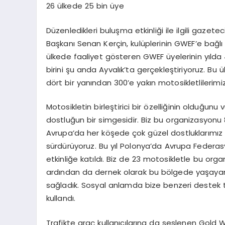
26 ülkede 25 bin üye
Düzenledikleri buluşma etkinliği ile ilgili gaze
Başkanı Senan Kerçin, kulüplerinin GWEF’e bağlı
ülkede faaliyet gösteren GWEF üyelerinin yılda 4
birini şu anda Ayvalık’ta gerçekleştiriyoruz. Bu 
dört bir yanından 300’e yakın motosikletlilerimi
Motosikletin birleştirici bir özelliğinin olduğun
dostluğun bir simgesidir. Biz bu organizasyonu 
Avrupa’da her köşede çok güzel dostluklarımız 
sürdürüyoruz. Bu yıl Polonya’da Avrupa Federasyo
etkinliğe katıldı. Biz de 23 motosikletle bu org
ardından da dernek olarak bu bölgede yaşayan
sağladık. Sosyal anlamda bize benzeri destek ta
kullandı.
Trafikte araç kullanıcılarına da seslenen Gold 