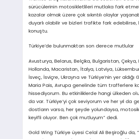
sürücülerinin motosikletlileri mutlaka fark etme
kazalar olmak üzere çok sıkıntılı olaylar yaşanab
duyarlı olabilir ve bizleri trafikte fark edebili
konuştu.
Türkiye’de bulunmaktan son derece mutlular
Avusturya, Belarus, Belçika, Bulgaristan, Çekya, 
Hollanda, Macaristan, İtalya, Latviya, Lüksembu
İsveç, İsviçre, Ukrayna ve Türkiye’nin yer aldı
Maria Pais, Avrupa genelinde tüm trafferlere katıl
hissediyorum. Bu etkinliklerde hangi ülkeden o
da var. Türkiye’yi çok seviyorum ve her yıl da gel
dostların varsa, her şeyde yolundaysa, motosik
keyifli oluyor. Ben çok mutluyum” dedi.
Gold Wing Türkiye üyesi Celal Ali Beşiroğlu da, “