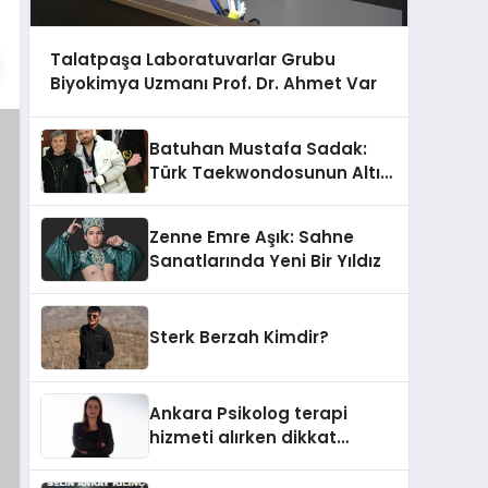
Talatpaşa Laboratuvarlar Grubu
Biyokimya Uzmanı Prof. Dr. Ahmet Var
Batuhan Mustafa Sadak:
Türk Taekwondosunun Altın
Yumruğu
Zenne Emre Aşık: Sahne
Sanatlarında Yeni Bir Yıldız
Sterk Berzah Kimdir?
Ankara Psikolog terapi
hizmeti alırken dikkat
edilecek hususlar