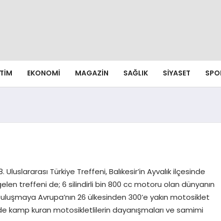
ITIM
EKONOMI
MAGAZIN
SAĞLIK
SIYASET
SPO
luslararası Türkiye Treffeni, Balıkesir’in Ayvalık ilçesinde
len treffeni de; 6 silindirli bin 800 cc motoru olan dünyanın
 Buluşmaya Avrupa’nın 26 ülkesinden 300’e yakın motosiklet
l’de kamp kuran motosikletlilerin dayanışmaları ve samimi