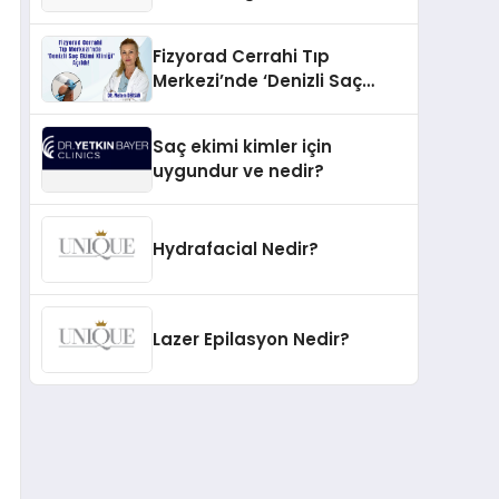
İnovasyonun Öncüsü
Fizyorad Cerrahi Tıp
Merkezi’nde ‘Denizli Saç
Ekimi Kliniği’ Açıldı!
Saç ekimi kimler için
uygundur ve nedir?
Hydrafacial Nedir?
Lazer Epilasyon Nedir?