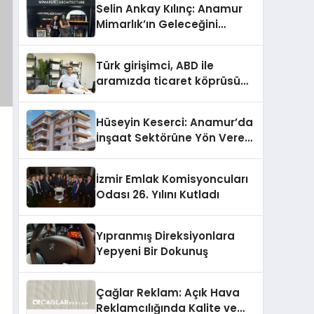
Selin Ankay Kılınç: Anamur
Mimarlık’ın Geleceğini
Şekillendiren Yöneticisi
Türk girişimci, ABD ile
aramızda ticaret köprüsü
inşa etti
Hüseyin Keserci: Anamur’da
İnşaat Sektörüne Yön Veren
İsim
İzmir Emlak Komisyoncuları
Odası 26. Yılını Kutladı
Yıpranmış Direksiyonlara
Yepyeni Bir Dokunuş
Çağlar Reklam: Açık Hava
Reklamcılığında Kalite ve