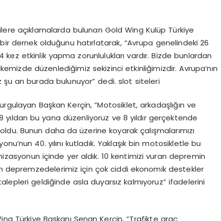
tecilere açıklamalarda bulunan Gold Wing Kulüp Türkiye
 bir dernek olduğunu hatırlatarak, “Avrupa genelindeki 26
 kez etkinlik yapma zorunlulukları vardır. Bizde bunlardan
ülkemizde düzenlediğimiz sekizinci etkinliğimizdir. Avrupa’nın
z şu an burada bulunuyor” dedi. slot siteleri
u vurgulayan Başkan Kerçin, “Motosiklet, arkadaşlığın ve
8 yıldan bu yana düzenliyoruz ve 8 yıldır gerçektende
oldu. Bunun daha da üzerine koyarak çalışmalarımızı
nu’nun 40. yılını kutladık. Yaklaşık bin motosikletle bu
anizasyonun içinde yer aldık. 10 kentimizi vuran depremin
 depremzedelerimiz için çok ciddi ekonomik destekler
lepleri geldiğinde asla duyarsız kalmıyoruz” ifadelerini
Wing Türkiye Başkanı Senan Kerçin, “Trafikte araç