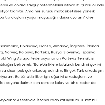
lerini ve onlara saygı göstermelerini istiyoruz. Çünkü ölümlü
iliyor trafikte. Ama her sürücü motosikletlilere yönelik
rse, bu tip olayların yaşanmayacağını düşünüyorum” diye
Danimarka, Finlandiya, Fransa, Almanya, İngiltere, İrlanda,
rg, Norveç, Polonya, Portekiz, Rusya, Slovenya, İspanya,
ğı Gold Wing Avrupa Federasyonu’nun Portekiz Temsilcisi
dığını belirterek, “Bu etkinliklere katılarak kendimi çok iyi
lursa olsun pek çok arkadaş edindim. Bir çok Türk arkadaşım
iyorum. Bu tür etkinlikler için eğer iyi arkadaşların ve
let seyahatlerimiz son derece kolay ve bir o kadar da
Ayvalık’taki festivale İstanbul’dan katılıyorum. 8. kez bu