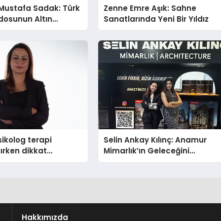
Mustafa Sadak: Türk
Zenne Emre Aşık: Sahne
osunun Altın
Sanatlarında Yeni Bir Yıldız
ikolog terapi
Selin Ankay Kılınç: Anamur
lırken dikkat
Mimarlık’ın Geleceğini
hususlar
Şekillendiren Yöneticisi
Hakkımızda