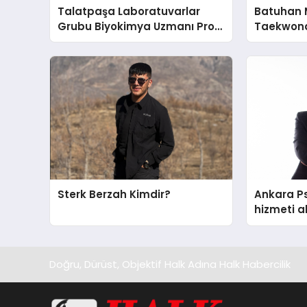
Talatpaşa Laboratuvarlar
Batuhan 
Grubu Biyokimya Uzmanı Prof.
Taekwond
Dr. Ahmet Var
Yumruğu
Sterk Berzah Kimdir?
Ankara Ps
hizmeti a
edilecek 
Doğru, Dürüst, Objektif Halk Adına Halk Habercilik