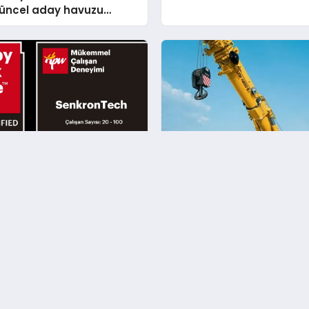
 güncel aday havuzu
lerle buluştu!
 Tech, 30. yılında
Türkiye Vinç Sektörünün L
’nin en mutlu iş yerleri
Rehberi: Vinç Satışı ve Üre
nde!
Firmalar
Hakkımızda
İletişim
Gizlilik Politikası
Çerez Politikası
Künye