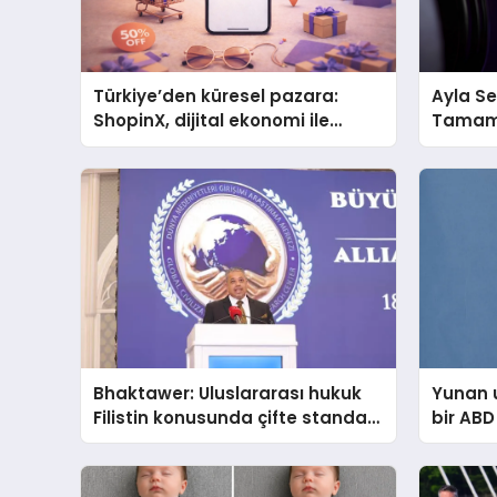
Türkiye’den küresel pazara:
Ayla Se
ShopinX, dijital ekonomi ile
Tamamın
gerçek dünya alışverişini bir
1” 31 
araya getirmeyi hedefliyor
Bhaktawer: Uluslararası hukuk
Yunan 
Filistin konusunda çifte standart
bir ABD
uyguluyor