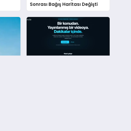
Sonrası Bağış Haritası Değişti
ider
Türkçe odaklı yapay zeka
tici
platformu Machvid, video
üretim süreçlerini dakikalara
indiriyor