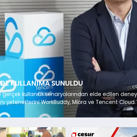
NDE KULLANIMA SUNULDU
 ve gerçek kullanım senaryolarından elde edilen deneyim
janı yeteneklerini WorkBuddy, Miora ve Tencent Clou
cent, 6 Temmuz’da resmi olarak kullanıma sunulan Te
diğini bugün duyurdu. Bu adımla birlikte geliştiriciler,.