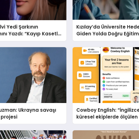
lvi Yedi Şarkının
Kızılay’da Üniversite Hed
ı Yazdı: “Kayıp Kasetler
Giden Yolda Doğru Eğitim
Temmuz’da Yayında
Desteği
uzman: Ukrayna savaşı
Cowboy English: “İngilizce
 projesi
küresel ekiplerde ölçülen b
yetkinliğine dönüşüyor”