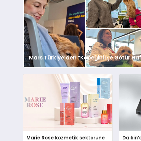
Mars Türkiye’den “Köpeğini İşe Götür Haf
Marie Rose kozmetik sektörüne
Daikin’