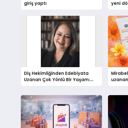
giriş yaptı
yeni d
Türkiye
Diş Hekimliğinden Edebiyata
Mirabel
Uzanan Çok Yönlü Bir Yaşam:
uzanan
Yeşim Şahin Yaman
sürdür