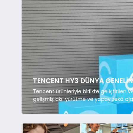
TENCENT HY3 DÜNYA GENELI
Tencent ürünleriyle birlikte geliştirilen
gelişmiş akıl yürütme ve yapay zekâ a
genelindeki kullanıcılara sunuyor. Ten
Hunyuan) uluslararası erişiminin genişletil