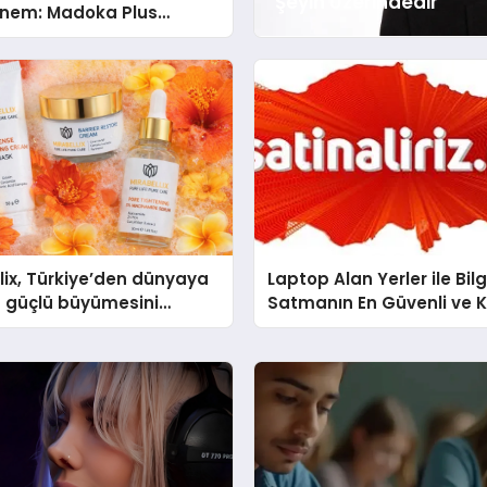
Şeyin Üzerindedir”
önem: Madoka Plus
’de
lix, Türkiye’den dünyaya
Laptop Alan Yerler ile Bil
 güçlü büyümesini
Satmanın En Güvenli ve K
üyor
Yolu