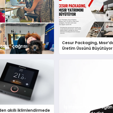
Cesur Packaging, Mısır’d
tası” çağrısı
Üretim Üssünü Büyütüyor
İş İnsanı-Yazar Doğan A
den akıllı iklimlendirmede