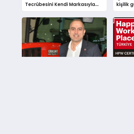
Tecrübesini Kendi Markasıyla
kişilik
Geleceğe Taşıyor
işveren
Erkunt Traktör CEO’su Tolga
Senkron
Saylan: “Çiftçimizin güvenini
Türkiye
korumak, en büyük
listesi
sorumluluğumuz”
Doğru, Dürüst, Objektif Halk Adına Halk Habercilik