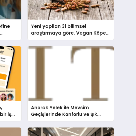
efine
Yeni yapilan 31 bilimsel
araştırmaya göre, Vegan Köpek
Maması ve Vegan Kedi
Mamasının İyi Sindirildiğini
Ortaya Koydu
,
Anorak Yelek ile Mevsim
ir iş
Geçişlerinde Konforlu ve Şık
Kombinler Oluşturun