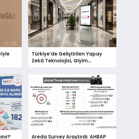
iyle
Türkiye’de Geliştirilen Yapay
Zekâ Teknolojisi, Giyim
Mağazalarında Sanal Deneme
Dönemini Başlatıyor
ınır?
Areda Survey Araştırdı: AHBAP