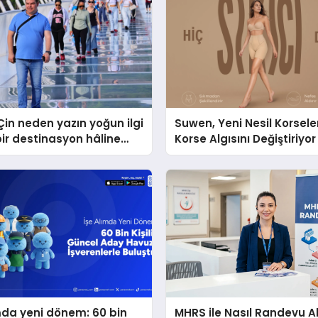
in neden yazın yoğun ilgi
Suwen, Yeni Nesil Korseler
ir destinasyon hâline
Korse Algısını Değiştiriyor
mda yeni dönem: 60 bin
MHRS ile Nasıl Randevu Al