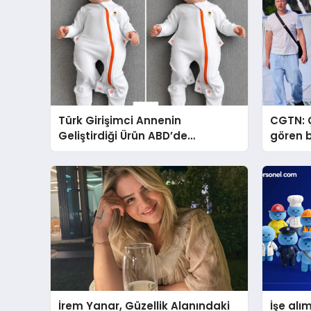
Türk Girişimci Annenin
CGTN: Ç
Geliştirdiği Ürün ABD’de
gören b
Bebeklerde Güvenli Uyku
geldi?
Standardına Yeni Bir Bakış Açısı
Getiriyor.
İrem Yanar, Güzellik Alanındaki
İşe alı