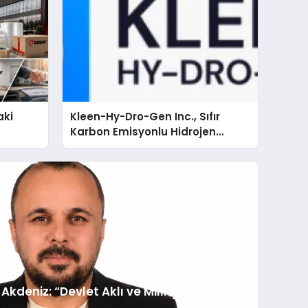
aki
Kleen-Hy-Dro-Gen Inc., Sıfır
Karbon Emisyonlu Hidrojen
Isıtma Teknolojisinde ISO ve
TSSA Düzenleyici Onaylarını Aldı
kdeniz: “Devlet Aklı ve Milli Çıkarlar Her