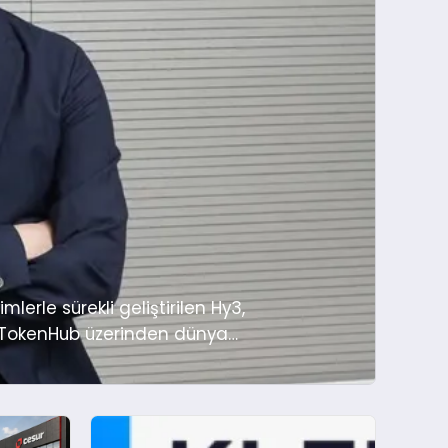
lerle sürekli geliştirilen Hy3,
d TokenHub üzerinden dünya
ncent Hy3’ün (eski adıyla Tencent
..