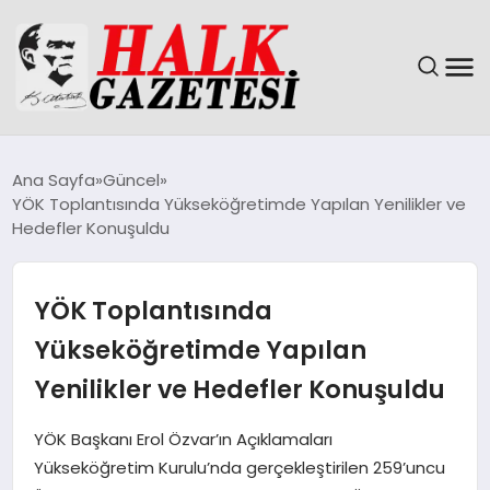
GÜNDEM
Ana Sayfa
Güncel
YÖK Toplantısında Yükseköğretimde Yapılan Yenilikler ve
DÜNYA
Hedefler Konuşuldu
EĞITIM
YÖK Toplantısında
EKONOMI
Yükseköğretimde Yapılan
Yenilikler ve Hedefler Konuşuldu
MAGAZIN
YÖK Başkanı Erol Özvar’ın Açıklamaları
SAĞLIK
Yükseköğretim Kurulu’nda gerçekleştirilen 259’uncu