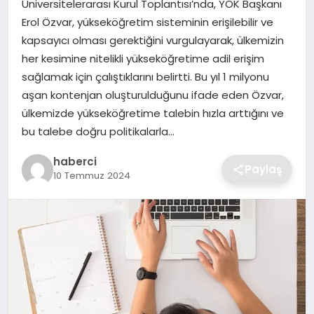
Üniversitelerarası Kurul Toplantısı’nda, YÖK Başkanı
SIYASET
Erol Özvar, yükseköğretim sisteminin erişilebilir ve
kapsayıcı olması gerektiğini vurgulayarak, ülkemizin
SPOR
her kesimine nitelikli yükseköğretime adil erişim
sağlamak için çalıştıklarını belirtti. Bu yıl 1 milyonu
TEKNOLOJI
aşan kontenjan oluşturulduğunu ifade eden Özvar,
ülkemizde yükseköğretime talebin hızla arttığını ve
YAŞAM
bu talebe doğru politikalarla…
haberci
Paylaş
10 Temmuz 2024