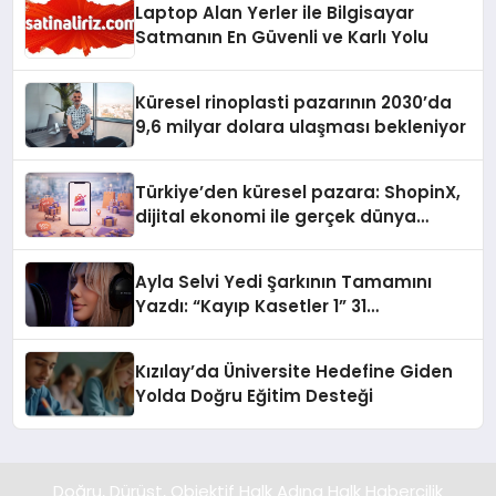
Laptop Alan Yerler ile Bilgisayar
Satmanın En Güvenli ve Karlı Yolu
Küresel rinoplasti pazarının 2030’da
9,6 milyar dolara ulaşması bekleniyor
Türkiye’den küresel pazara: ShopinX,
dijital ekonomi ile gerçek dünya
alışverişini bir araya getirmeyi
hedefliyor
Ayla Selvi Yedi Şarkının Tamamını
Yazdı: “Kayıp Kasetler 1” 31
Temmuz’da Yayında
Kızılay’da Üniversite Hedefine Giden
Yolda Doğru Eğitim Desteği
Doğru, Dürüst, Objektif Halk Adına Halk Habercilik