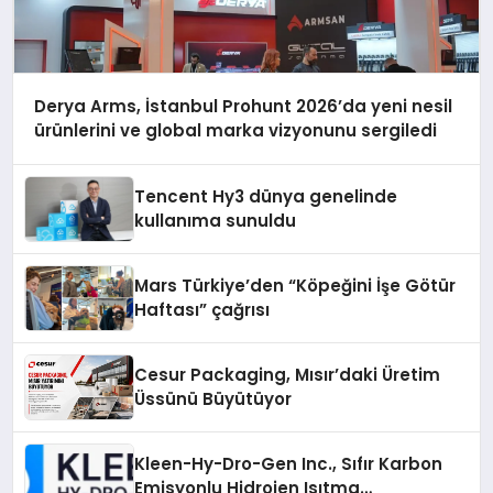
Derya Arms, İstanbul Prohunt 2026’da yeni nesil
ürünlerini ve global marka vizyonunu sergiledi
Tencent Hy3 dünya genelinde
kullanıma sunuldu
Mars Türkiye’den “Köpeğini İşe Götür
Haftası” çağrısı
Cesur Packaging, Mısır’daki Üretim
Üssünü Büyütüyor
Kleen-Hy-Dro-Gen Inc., Sıfır Karbon
Emisyonlu Hidrojen Isıtma