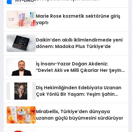
Teknolojisinde ISO ve TSSA
Düzenleyici Onaylarını Aldı
Marie Rose kozmetik sektörüne giriş
yaptı
Daikin’den akıllı iklimlendirmede yeni
dönem: Madoka Plus Türkiye’de
İş İnsanı-Yazar Doğan Akdeniz:
“Devlet Aklı ve Milli Çıkarlar Her Şeyin
Üzerindedir”
Diş Hekimliğinden Edebiyata Uzanan
Çok Yönlü Bir Yaşam: Yeşim Şahin
Yaman
Mirabellix, Türkiye’den dünyaya
uzanan güçlü büyümesini sürdürüyor