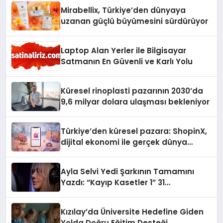
Mirabellix, Türkiye’den dünyaya
uzanan güçlü büyümesini sürdürüyor
Laptop Alan Yerler ile Bilgisayar
Satmanın En Güvenli ve Karlı Yolu
Küresel rinoplasti pazarının 2030’da
9,6 milyar dolara ulaşması bekleniyor
Türkiye’den küresel pazara: ShopinX,
dijital ekonomi ile gerçek dünya
alışverişini bir araya getirmeyi
hedefliyor
Ayla Selvi Yedi Şarkının Tamamını
Yazdı: “Kayıp Kasetler 1” 31
Temmuz’da Yayında
Kızılay’da Üniversite Hedefine Giden
Yolda Doğru Eğitim Desteği