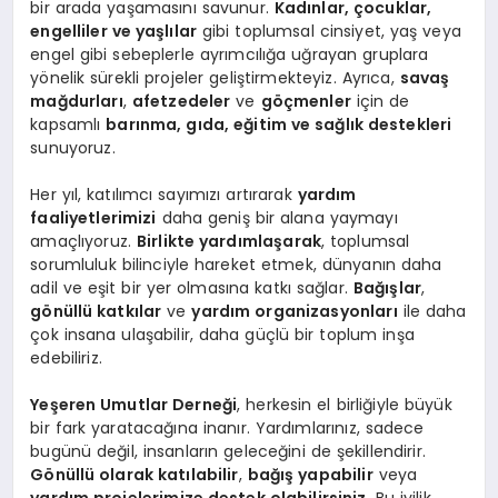
bir arada yaşamasını savunur.
Kadınlar, çocuklar,
engelliler ve yaşlılar
gibi toplumsal cinsiyet, yaş veya
engel gibi sebeplerle ayrımcılığa uğrayan gruplara
yönelik sürekli projeler geliştirmekteyiz. Ayrıca,
savaş
mağdurları
,
afetzedeler
ve
göçmenler
için de
kapsamlı
barınma, gıda, eğitim ve sağlık destekleri
sunuyoruz.
Her yıl, katılımcı sayımızı artırarak
yardım
faaliyetlerimizi
daha geniş bir alana yaymayı
amaçlıyoruz.
Birlikte yardımlaşarak
, toplumsal
sorumluluk bilinciyle hareket etmek, dünyanın daha
adil ve eşit bir yer olmasına katkı sağlar.
Bağışlar
,
gönüllü katkılar
ve
yardım organizasyonları
ile daha
çok insana ulaşabilir, daha güçlü bir toplum inşa
edebiliriz.
Yeşeren Umutlar Derneği
, herkesin el birliğiyle büyük
bir fark yaratacağına inanır. Yardımlarınız, sadece
bugünü değil, insanların geleceğini de şekillendirir.
Gönüllü olarak katılabilir
,
bağış yapabilir
veya
yardım projelerimize destek olabilirsiniz
. Bu iyilik