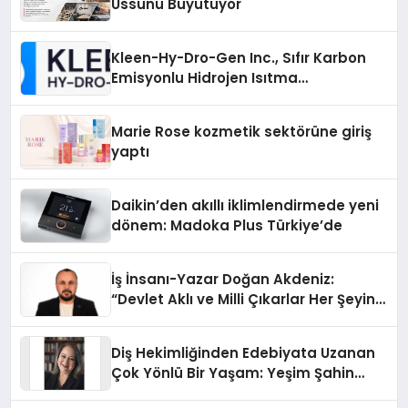
Üssünü Büyütüyor
Kleen-Hy-Dro-Gen Inc., Sıfır Karbon
Emisyonlu Hidrojen Isıtma
Teknolojisinde ISO ve TSSA
Düzenleyici Onaylarını Aldı
Marie Rose kozmetik sektörüne giriş
yaptı
Daikin’den akıllı iklimlendirmede yeni
dönem: Madoka Plus Türkiye’de
İş İnsanı-Yazar Doğan Akdeniz:
“Devlet Aklı ve Milli Çıkarlar Her Şeyin
Üzerindedir”
Diş Hekimliğinden Edebiyata Uzanan
Çok Yönlü Bir Yaşam: Yeşim Şahin
Yaman