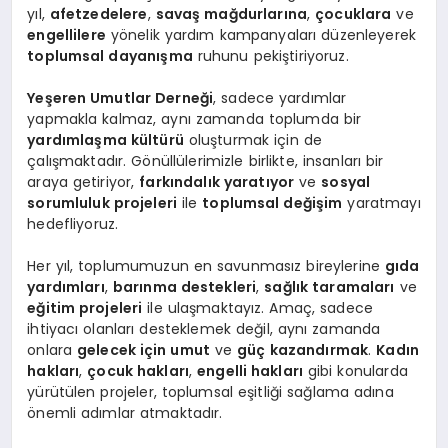
yıl,
afetzedelere
,
savaş mağdurlarına
,
çocuklara
ve
engellilere
yönelik yardım kampanyaları düzenleyerek
toplumsal dayanışma
ruhunu pekiştiriyoruz.
Yeşeren Umutlar Derneği
, sadece yardımlar
yapmakla kalmaz, aynı zamanda toplumda bir
yardımlaşma kültürü
oluşturmak için de
çalışmaktadır. Gönüllülerimizle birlikte, insanları bir
araya getiriyor,
farkındalık yaratıyor
ve
sosyal
sorumluluk projeleri
ile
toplumsal değişim
yaratmayı
hedefliyoruz.
Her yıl, toplumumuzun en savunmasız bireylerine
gıda
yardımları
,
barınma destekleri
,
sağlık taramaları
ve
eğitim projeleri
ile ulaşmaktayız. Amaç, sadece
ihtiyacı olanları desteklemek değil, aynı zamanda
onlara
gelecek için umut
ve
güç kazandırmak
.
Kadın
hakları
,
çocuk hakları
,
engelli hakları
gibi konularda
yürütülen projeler, toplumsal eşitliği sağlama adına
önemli adımlar atmaktadır.