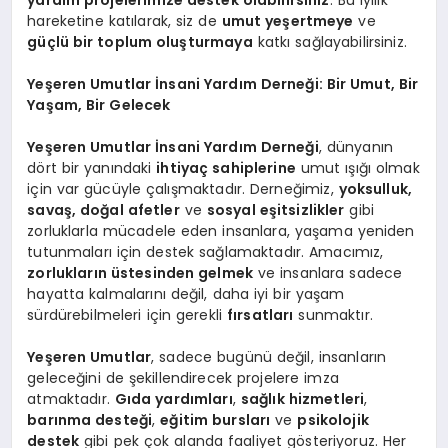
hareketine katılarak, siz de
umut yeşertmeye
ve
güçlü bir toplum oluşturmaya
katkı sağlayabilirsiniz.
Yeşeren Umutlar İnsani Yardım Derneği: Bir Umut, Bir
Yaşam, Bir Gelecek
Yeşeren Umutlar İnsani Yardım Derneği
, dünyanın
dört bir yanındaki
ihtiyaç sahiplerine
umut ışığı olmak
için var gücüyle çalışmaktadır. Derneğimiz,
yoksulluk,
savaş, doğal afetler
ve
sosyal eşitsizlikler
gibi
zorluklarla mücadele eden insanlara, yaşama yeniden
tutunmaları için destek sağlamaktadır. Amacımız,
zorlukların üstesinden gelmek
ve insanlara sadece
hayatta kalmalarını değil, daha iyi bir yaşam
sürdürebilmeleri için gerekli
fırsatları
sunmaktır.
Yeşeren Umutlar
, sadece bugünü değil, insanların
geleceğini de şekillendirecek projelere imza
atmaktadır.
Gıda yardımları
,
sağlık hizmetleri
,
barınma desteği
,
eğitim bursları
ve
psikolojik
destek
gibi pek çok alanda faaliyet gösteriyoruz. Her