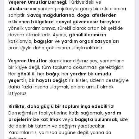
Yeşeren Umutlar Derneği
, Türkiye’deki ve
uluslararası
yardım projeleriyle geniş bir etki alanına
sahiptir.
Savaş mağdurlarına
,
doğal afetlerden
etkilenen bölgelere
,
sosyal güvencesiz bireylere
yönelik yardımlarımız, sürekli olarak artan bir şekilde
devam etmektedir. Ayrıca,
gönüllülerimizin
katkılarıyla,
bağışlar
ve
yardım organizasyonları
aracılığıyla daha çok insana ulaşılmaktadır.
Yeşeren Umutlar
olarak inandığımız şey, yardımların
bir kişiye değil, tüm topluma dokunması gerektiğidir.
Her
gönüllü
, her
bağış
, her
yardım
bir
umudu
yeşertir
, bir
hayatı değiştirir
. Bizler, sizlerin desteğiyle
daha fazla insana ulaşmak, onlara umut olmak
istiyoruz.
Birlikte, daha güçlü bir toplum inşa edebiliriz!
Derneğimizin faaliyetlerine katkı sağlamak,
yardım
projelerimize katılmak
veya
bağışta bulunmak
, size
de derin bir tatmin ve değişim yaratacaktır.
Yardımlarınız, yalnızca bugüne değil, yarına da
dokunur.