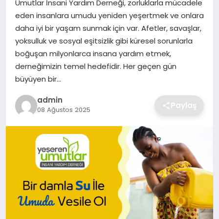
Umutlar İnsani Yardım Derneği, zorluklarla mücadele
SIYASET
eden insanlara umudu yeniden yeşertmek ve onlara
daha iyi bir yaşam sunmak için var. Afetler, savaşlar,
SPOR
yoksulluk ve sosyal eşitsizlik gibi küresel sorunlarla
boğuşan milyonlarca insana yardım etmek,
TEKNOLOJI
derneğimizin temel hedefidir. Her geçen gün
büyüyen bir…
YAŞAM
admin
Paylaş
08 Ağustos 2025