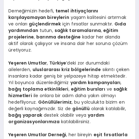
Derneğimizin hedefi,
temel ihtiyaçlarını
karşılayamayan bireylerin
yaşam kalitesini artırmak
ve onları
güçlendirmek
için fırsatlar sunmaktır.
Gıda
yardımından
tutun,
sağlık taramalarına
,
eğitim
projelerine
,
barınma desteğine
kadar her alanda
aktif olarak çalışıyor ve insana dair her soruna çözüm
üretiyoruz.
Yeşeren Umutlar
,
Türkiye
’deki zor durumdaki
ailelerden,
uluslararası kriz bölgelerinde
sıkıntı çeken
insanlara kadar geniş bir yelpazeye hitap etmektedir.
Yıl boyunca düzenlediğimiz
yardım kampanyaları
,
bağış toplama etkinlikleri
,
eğitim bursları
ve
sağlık
hizmetleri
ile onlara bir adım daha yakın olmayı
hedefliyoruz.
Gönüllülerimiz
, bu yolculukta bizim en
değerli kaynağımızdır. Siz de
gönüllü
olarak katılabilir,
bağış yaparak
destek olabilir veya
yardım
organizasyonlarımıza
katılabilirsiniz.
Yeşeren Umutlar Derneği
, her bireyin
eşit fırsatlarla