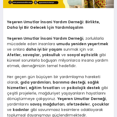
Yeşeren Umutlar İnsani Yardım Derneği: Birlikte,
Daha İyi Bir Gelecek İçin Yardımlaşalım
Yeşeren Umutlar İnsani Yardım Derneği
, zorluklarla
mücadele eden insanlara
umudu yeniden yeşertmek
ve onlara
daha iyi bir yaşam
sunmak için var.
Afetler, savaşlar, yoksulluk
ve
sosyal eşitsizlik
gibi
küresel sorunlarla boğuşan milyonlarca insana yardım
etmek, derneğimizin temel hedefidir.
Her geçen gün büyüyen bir yardımlaşma hareketi
olarak,
gıda yardımları
,
barınma desteği
,
sağlık
hizmetleri
,
eğitim fırsatları
ve
psikolojik destek
gibi
çeşitli projelerle, mağduriyet yaşayanların hayatlarını
dönüştürmeye çalışıyoruz.
Yeşeren Umutlar Derneği
,
yardımlarını
savaş mağdurları
,
afetzedeler
,
çocuklar
ve
kadınlar
gibi savunmasız kesimlere odaklayarak
toplumsal dayanışmayı güçlendirmektedir.