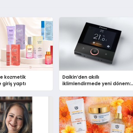
se kozmetik
Daikin’den akıllı
 giriş yaptı
iklimlendirmede yeni dönem:
Madoka Plus Türkiye’de