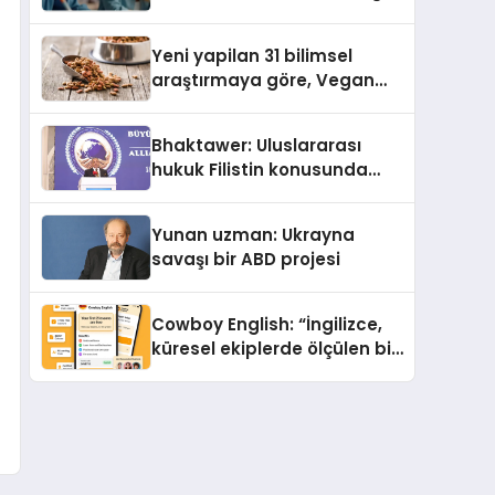
Eğitim Desteği
Yeni yapilan 31 bilimsel
araştırmaya göre, Vegan
Köpek Maması ve Vegan
Kedi Mamasının İyi
Bhaktawer: Uluslararası
Sindirildiğini Ortaya Koydu
hukuk Filistin konusunda
çifte standart uyguluyor
Yunan uzman: Ukrayna
savaşı bir ABD projesi
Cowboy English: “İngilizce,
küresel ekiplerde ölçülen bir
iş yetkinliğine dönüşüyor”