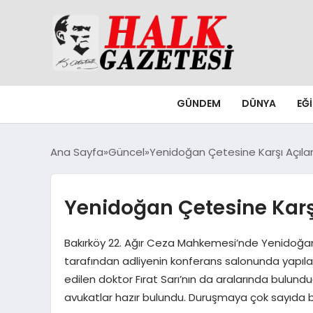
GÜNDEM
DÜNYA
EĞ
Ana Sayfa
Güncel
Yenidoğan Çetesine Karşı Açıla
Yenidoğan Çetesine Karş
Bakırköy 22. Ağır Ceza Mahkemesi’nde Yenidoğa
tarafından adliyenin konferans salonunda yapıl
edilen doktor Fırat Sarı’nın da aralarında bulundu
avukatlar hazır bulundu. Duruşmaya çok sayıda ba