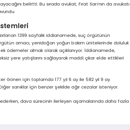
ağını belirtti. Bu sırada avukat, Fırat Sarı’nın da avukatı
avundu.
İstemleri
zırlanan 1399 sayfalık iddianamede, suç örgütünün
r. Örgütün amacı, yenidoğan yoğun bakım ünitelerinde doluluk
ksek ödemeler almak olarak açıklanıyor. İddianamede,
ksiz yere yatışlarını sağlayarak maddi çıkar elde ettikleri
lker Gönen için toplamda 177 yıl 6 ay ile 582 yıl 9 ay
iğer sanıklar için benzer şekilde ağır cezalar isteniyor.
ederken, dava sürecinin ilerleyen aşamalarında daha fazla