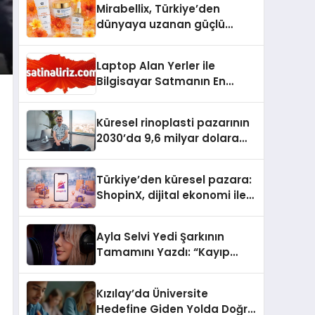
Mirabellix, Türkiye’den
dünyaya uzanan güçlü
büyümesini sürdürüyor
Laptop Alan Yerler ile
Bilgisayar Satmanın En
Güvenli ve Karlı Yolu
Küresel rinoplasti pazarının
2030’da 9,6 milyar dolara
ulaşması bekleniyor
Türkiye’den küresel pazara:
ShopinX, dijital ekonomi ile
gerçek dünya alışverişini bir
araya getirmeyi hedefliyor
Ayla Selvi Yedi Şarkının
Tamamını Yazdı: “Kayıp
Kasetler 1” 31 Temmuz’da
Yayında
Kızılay’da Üniversite
Hedefine Giden Yolda Doğru