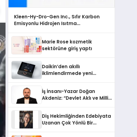
Kleen-Hy-Dro-Gen Inc., Sıfır Karbon
Emisyonlu Hidrojen Isıtma
Teknolojisinde ISO ve TSSA Düzenleyici
Onaylarını Aldı
Marie Rose kozmetik
sektörüne giriş yaptı
Daikin’den akıllı
iklimlendirmede yeni
dönem: Madoka Plus
Türkiye’de
İş İnsanı-Yazar Doğan
Akdeniz: “Devlet Aklı ve Milli
Çıkarlar Her Şeyin
Üzerindedir”
Diş Hekimliğinden Edebiyata
Uzanan Çok Yönlü Bir
Yaşam: Yeşim Şahin Yaman