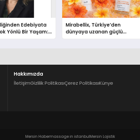
liğinden Edebiyata
Mirabellix, Türkiye’den
ok Yönlü Bir Yaşam:
dünyaya uzanan güçlü
hin Yaman
büyümesini sürdürüyor
Hakkımızda
İletişim
Gizlilik Politikası
Çerez Politikası
Künye
Mersin Haber
massage in istanbul
Mersin Lojistik