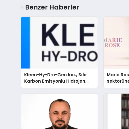
Benzer Haberler
Kleen-Hy-Dro-Gen Inc., Sıfır
Marie Ro
Karbon Emisyonlu Hidrojen
sektörüne
Isıtma Teknolojisinde ISO ve
TSSA Düzenleyici Onaylarını
Aldı