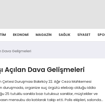
ITIM
EKONOMI
MAGAZIN
SAĞLIK
SIYASET
SPO
n Dava Gelişmeleri
ı Açılan Dava Gelişmeleri
n Çetesi Duruşması Bakırköy 22. Ağır Ceza Mahkemesi
an duruşmada, organize suç örgütü elebaşı olduğu iddia
ğu 25 tutuklu sanıkla bazı tutuksuz sanıklar, müştekiler ve
sın mensubu da katılarak takip etti. Polis ekipleri, salonda…