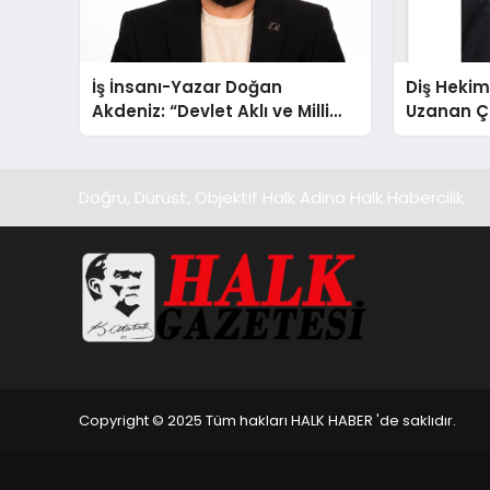
İş İnsanı-Yazar Doğan
Diş Hekim
Akdeniz: “Devlet Aklı ve Milli
Uzanan Ç
Çıkarlar Her Şeyin Üzerindedir”
Yeşim Şa
Doğru, Dürüst, Objektif Halk Adına Halk Habercilik
Copyright © 2025 Tüm hakları HALK HABER 'de saklıdır.