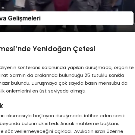
mesi’nde Yenidoğan Çetesi
adliyenin konferans salonunda yapılan duruşmada, organize
ırat Sarı’nın da aralarında bulunduğu 25 tutuklu sanıkla
ar hazır bulundu. Duruşmaya çok sayıda basın mensubu da
nlik önlemlerini en üst seviyede almıştı.
k
rı okumasıyla başlayan duruşmada, intihar eden sanık
ak beyanda bulunmak istedi. Ancak mahkeme başkanı,
e söz verilemeyeceğini açıkladı. Avukatın ısrarı üzerine