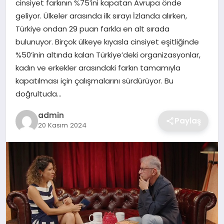
cinsiyet farkının %75’ini kapatan Avrupa önde
SIYASET
geliyor. Ülkeler arasında ilk sırayı İzlanda alırken,
Türkiye ondan 29 puan farkla en alt sırada
SPOR
bulunuyor. Birçok ülkeye kıyasla cinsiyet eşitliğinde
%50’inin altında kalan Türkiye’deki organizasyonlar,
TEKNOLOJI
kadın ve erkekler arasındaki farkın tamamıyla
kapatılması için çalışmalarını sürdürüyor. Bu
YAŞAM
doğrultuda…
admin
Paylaş
20 Kasım 2024