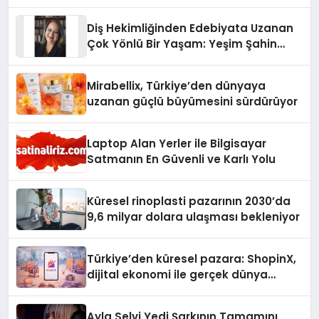
Üzerindedir”
Diş Hekimliğinden Edebiyata Uzanan
Çok Yönlü Bir Yaşam: Yeşim Şahin
Yaman
Mirabellix, Türkiye’den dünyaya
uzanan güçlü büyümesini sürdürüyor
Laptop Alan Yerler ile Bilgisayar
Satmanın En Güvenli ve Karlı Yolu
Küresel rinoplasti pazarının 2030’da
9,6 milyar dolara ulaşması bekleniyor
Türkiye’den küresel pazara: ShopinX,
dijital ekonomi ile gerçek dünya
alışverişini bir araya getirmeyi
hedefliyor
Ayla Selvi Yedi Şarkının Tamamını