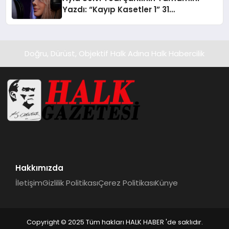
Yazdı: “Kayıp Kasetler 1” 31
Temmuz’da Yayında
Doğru, Dürüst, Objektif Halk Adına Halk Habercilik
Hakkımızda
İletişim
Gizlilik Politikası
Çerez Politikası
Künye
Copyright © 2025 Tüm hakları HALK HABER 'de saklıdır.