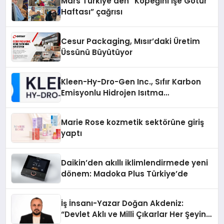
Mars Türkiye’den “Köpeğini İşe Götür
Haftası” çağrısı
Cesur Packaging, Mısır’daki Üretim
Üssünü Büyütüyor
Kleen-Hy-Dro-Gen Inc., Sıfır Karbon
Emisyonlu Hidrojen Isıtma
Teknolojisinde ISO ve TSSA
Düzenleyici Onaylarını Aldı
Marie Rose kozmetik sektörüne giriş
yaptı
Daikin’den akıllı iklimlendirmede yeni
dönem: Madoka Plus Türkiye’de
İş İnsanı-Yazar Doğan Akdeniz:
“Devlet Aklı ve Milli Çıkarlar Her Şeyin