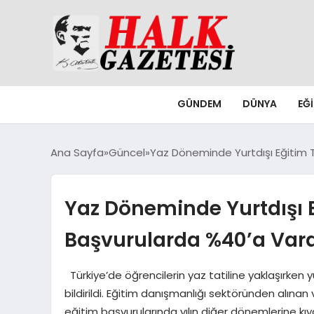
GÜNDEM
DÜNYA
EĞ
Ana Sayfa
Güncel
Yaz Döneminde Yurtdışı Eğitim 
Yaz Döneminde Yurtdışı E
Başvurularda %40’a Va
Türkiye’de öğrencilerin yaz tatiline yaklaşırken yu
bildirildi. Eğitim danışmanlığı sektöründen alınan 
eğitim başvurularında yılın diğer dönemlerine kı