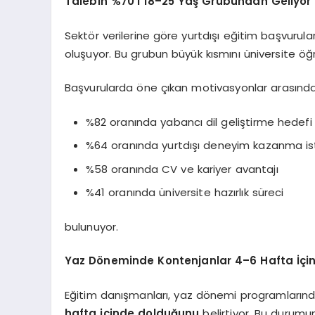
Talebin %70’i 18–25 Yaş Grubundan Geliyor
Sektör verilerine göre yurtdışı eğitim başvurular
oluşuyor. Bu grubun büyük kısmını üniversite öğ
Başvurularda öne çıkan motivasyonlar arasında
%82 oranında yabancı dil geliştirme hedefi
%64 oranında yurtdışı deneyim kazanma is
%58 oranında CV ve kariyer avantajı
%41 oranında üniversite hazırlık süreci
bulunuyor.
Yaz Döneminde Kontenjanlar 4–6 Hafta İçin
Eğitim danışmanları, yaz dönemi programlarınd
hafta içinde dolduğunu
belirtiyor. Bu durumun