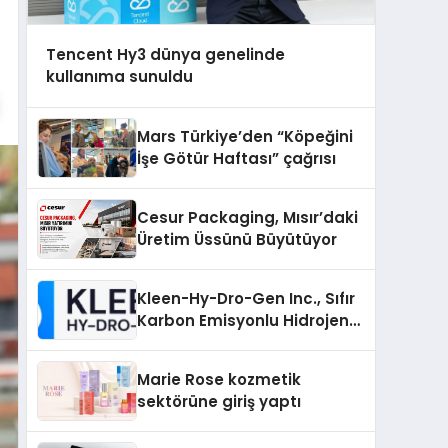
Tencent Hy3 dünya genelinde
kullanıma sunuldu
Mars Türkiye’den “Köpeğini
İşe Götür Haftası” çağrısı
Cesur Packaging, Mısır’daki
Üretim Üssünü Büyütüyor
Kleen-Hy-Dro-Gen Inc., Sıfır
Karbon Emisyonlu Hidrojen
Isıtma Teknolojisinde ISO ve
TSSA Düzenleyici Onaylarını
Marie Rose kozmetik
Aldı
sektörüne giriş yaptı