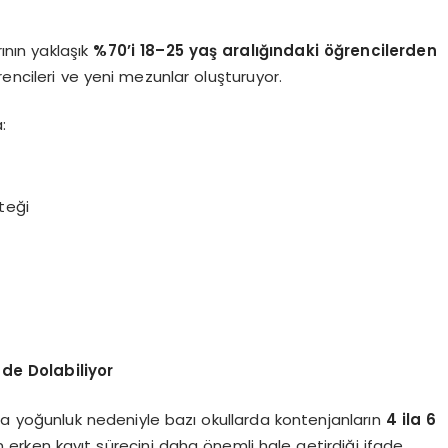
ının yaklaşık
%70’i 18–25 yaş aralığındaki öğrencilerden
rencileri ve yeni mezunlar oluşturuyor.
:
teği
de Dolabiliyor
a yoğunluk nedeniyle bazı okullarda kontenjanların
4 ila 6
 erken kayıt sürecini daha önemli hale getirdiği ifade