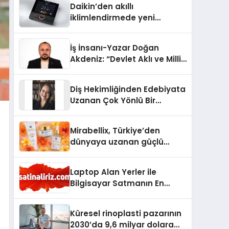
Daikin’den akıllı
iklimlendirmede yeni
dönem: Madoka Plus
Türkiye’de
İş İnsanı-Yazar Doğan
Akdeniz: “Devlet Aklı ve Milli
Çıkarlar Her Şeyin
Üzerindedir”
Diş Hekimliğinden Edebiyata
Uzanan Çok Yönlü Bir
Yaşam: Yeşim Şahin Yaman
Mirabellix, Türkiye’den
dünyaya uzanan güçlü
büyümesini sürdürüyor
Laptop Alan Yerler ile
Bilgisayar Satmanın En
Güvenli ve Karlı Yolu
Küresel rinoplasti pazarının
2030’da 9,6 milyar dolara