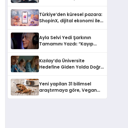
ulaşması bekleniyor
Türkiye’den küresel pazara:
ShopinX, dijital ekonomi ile
gerçek dünya alışverişini bir
araya getirmeyi hedefliyor
Ayla Selvi Yedi Şarkının
Tamamını Yazdı: “Kayıp
Kasetler 1” 31 Temmuz’da
Yayında
Kızılay’da Üniversite
Hedefine Giden Yolda Doğru
Eğitim Desteği
Yeni yapilan 31 bilimsel
araştırmaya göre, Vegan
Köpek Maması ve Vegan
Kedi Mamasının İyi
Sindirildiğini Ortaya Koydu