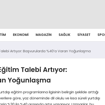
ITIM
EKONOMI
MAGAZIN
SAĞLIK
SIYASET
SPO
Talebi Artıyor: Başvurularda %40’a Varan Yoğunlaşma
ğitim Talebi Artıyor:
ran Yoğunlaşma
rtdışı eğitim programlarına ilgisinin belirgin şekilde arttığı
verilere göre, yaz döneminde dil okulu ve kısa süreli yurtdışı
yasla %30 ila %40 arasında artış yaşanıyor. Uzmanlar, bu