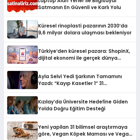
Laptop Alan Yerler ile Bilgisayar
Satmanın En Güvenli ve Karlı Yolu
Küresel rinoplasti pazarının 2030’da
9,6 milyar dolara ulaşması bekleniyor
Türkiye’den küresel pazara: ShopinX,
dijital ekonomi ile gerçek dünya
alışverişini bir araya getirmeyi
hedefliyor
Ayla Selvi Yedi Şarkının Tamamını
Yazdı: “Kayıp Kasetler 1” 31
Temmuz’da Yayında
Kızılay’da Üniversite Hedefine Giden
Yolda Doğru Eğitim Desteği
Yeni yapilan 31 bilimsel araştırmaya
göre, Vegan Köpek Maması ve Vegan