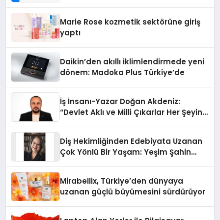
Teknolojisinde ISO ve TSSA
Düzenleyici Onaylarını Aldı
Marie Rose kozmetik sektörüne giriş
yaptı
Daikin’den akıllı iklimlendirmede yeni
dönem: Madoka Plus Türkiye’de
İş İnsanı-Yazar Doğan Akdeniz:
“Devlet Aklı ve Milli Çıkarlar Her Şeyin
Üzerindedir”
Diş Hekimliğinden Edebiyata Uzanan
Çok Yönlü Bir Yaşam: Yeşim Şahin
Yaman
Mirabellix, Türkiye’den dünyaya
uzanan güçlü büyümesini sürdürüyor