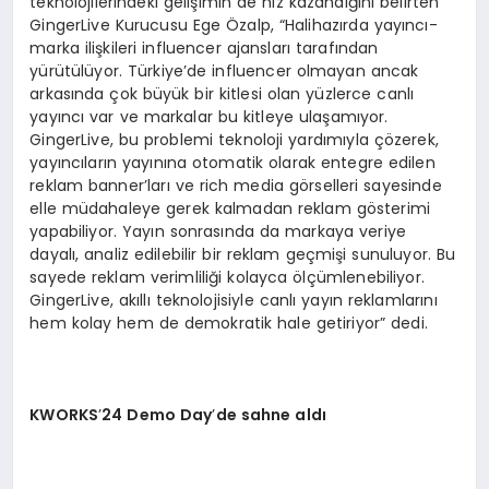
teknolojilerindeki gelişimin de hız kazandığını belirten
GingerLive Kurucusu Ege Özalp, “Halihazırda yayıncı-
marka ilişkileri influencer ajansları tarafından
yürütülüyor. Türkiye’de influencer olmayan ancak
arkasında çok büyük bir kitlesi olan yüzlerce canlı
yayıncı var ve markalar bu kitleye ulaşamıyor.
GingerLive, bu problemi teknoloji yardımıyla çözerek,
yayıncıların yayınına otomatik olarak entegre edilen
reklam banner’ları ve rich media görselleri sayesinde
elle müdahaleye gerek kalmadan reklam gösterimi
yapabiliyor. Yayın sonrasında da markaya veriye
dayalı, analiz edilebilir bir reklam geçmişi sunuluyor. Bu
sayede reklam verimliliği kolayca ölçümlenebiliyor.
GingerLive, akıllı teknolojisiyle canlı yayın reklamlarını
hem kolay hem de demokratik hale getiriyor” dedi.
KWORKS
’
24 Demo Day
’
de sahne aldı