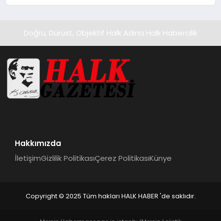
Kedi Mamasının İyi Sindirildiğini
Ortaya Koydu
Doğru, Dürüst, Objektif Halk Adına Halk Habercilik
Hakkımızda
İletişim
Gizlilik Politikası
Çerez Politikası
Künye
Copyright © 2025 Tüm hakları HALK HABER 'de saklıdır.