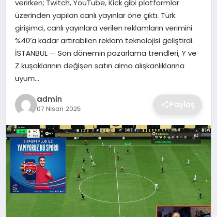
verirken; Twitch, YouTube, Kick gibi platformlar
SIYASET
üzerinden yapılan canlı yayınlar öne çıktı. Türk
girişimci, canlı yayınlara verilen reklamların verimini
SPOR
%40’a kadar artırabilen reklam teknolojisi geliştirdi.
İSTANBUL — Son dönemin pazarlama trendleri, Y ve
TEKNOLOJI
Z kuşaklarının değişen satın alma alışkanlıklarına
uyum…
YAŞAM
admin
Paylaş
07 Nisan 2025