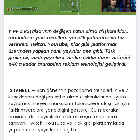
Y ve
Z ku
şaklarını
n de
ğişen satın alma alışkanlıkları,
markaların yeni kanallara y
ö
nelik yatırımlarına hız
verirken; Twitch, YouTube, Kick gibi platformlar
üzerinden yapılan canlı yayınlar
ö
ne çıktı. Türk
girişimci, canlı yayınlara verilen reklamların verimini
%40
’
a kadar artırabilen reklam teknolojisi geliştirdi.
İSTANBUL
—
Son dönemin pazarlama trendleri, Y ve Z
kuşaklarının değişen satın alma alışkanlıklarına uyum
sağlamak isteyen markaların tüketicilere ulaşmak için
farklı mecralara yöneldiğini gösterdi. Bu mecralar
arasında da izleyicilerle anlık etkileşimlere olanak
tanıyan, Twitch, YouTube ve Kick gibi platformlarda
yapılan canlı yayınlar öne çıktı.