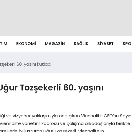
ITIM
EKONOMI
MAGAZIN
SAĞLIK
SIYASET
SPO
ekerli 60. yaşını kutladı
ğur Tozşekerli 60. yaşını
derliği ve vizyoner yaklaşımıyla öne çıkan Viennalife CEO’su Sayın
 Viennalife yönetim kadrosu ve çalışma arkadaşlarıyla birlikte
ejilerle buluşturan Uğur Tozşekerli, Viennalife’ın