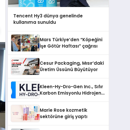
Tencent Hy3 dünya genelinde
kullanıma sunuldu
Mars Türkiye’den “Köpeğini
İşe Götür Haftası” çağrısı
Cesur Packaging, Mısır’daki
Üretim Üssünü Büyütüyor
Kleen-Hy-Dro-Gen Inc., Sıfır
Karbon Emisyonlu Hidrojen
Isıtma Teknolojisinde ISO ve
TSSA Düzenleyici Onaylarını
Marie Rose kozmetik
Aldı
sektörüne giriş yaptı