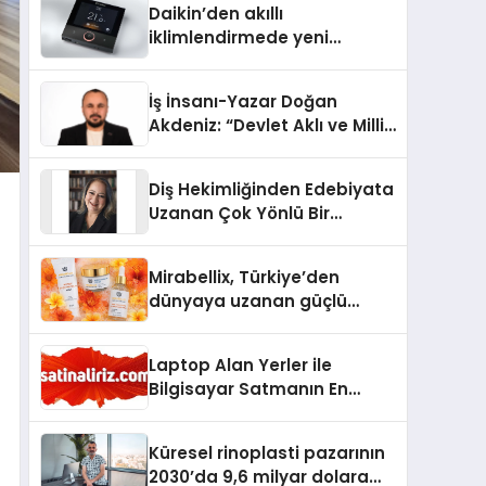
Daikin’den akıllı
iklimlendirmede yeni
dönem: Madoka Plus
Türkiye’de
İş İnsanı-Yazar Doğan
Akdeniz: “Devlet Aklı ve Milli
Çıkarlar Her Şeyin
Üzerindedir”
Diş Hekimliğinden Edebiyata
Uzanan Çok Yönlü Bir
Yaşam: Yeşim Şahin Yaman
Mirabellix, Türkiye’den
dünyaya uzanan güçlü
büyümesini sürdürüyor
Laptop Alan Yerler ile
Bilgisayar Satmanın En
Güvenli ve Karlı Yolu
Küresel rinoplasti pazarının
2030’da 9,6 milyar dolara