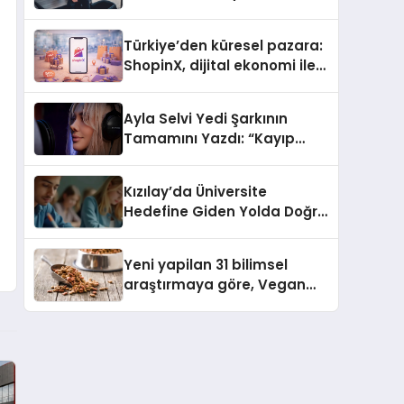
ulaşması bekleniyor
Türkiye’den küresel pazara:
ShopinX, dijital ekonomi ile
gerçek dünya alışverişini bir
araya getirmeyi hedefliyor
Ayla Selvi Yedi Şarkının
Tamamını Yazdı: “Kayıp
Kasetler 1” 31 Temmuz’da
Yayında
Kızılay’da Üniversite
Hedefine Giden Yolda Doğru
Eğitim Desteği
Yeni yapilan 31 bilimsel
araştırmaya göre, Vegan
Köpek Maması ve Vegan
Kedi Mamasının İyi
Sindirildiğini Ortaya Koydu