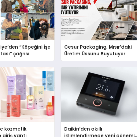
iye’den “Köpeğini İşe
Cesur Packaging, Mısır’daki
tası” çağrısı
Üretim Üssünü Büyütüyor
se kozmetik
Daikin’den akıllı
 giriş yaptı
iklimlendirmede yeni dönem: