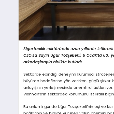
Sigortacılık sekt
ö
ründe uzun yıllardır istikrarl
CEO
’
su Sayı
n U
ğ
ur Toz
şekerli, 6 Ocak
’
ta 60. y
arkadaşlarıyla birlikte kutladı.
Sektörde edindiği deneyimi kurumsal stratejilerl
büyüme hedeflerine yön verirken; güçlü şirket 
anlayışının yerleşmesinde önemli rol üstleniyor
Viennalife’ın sektördeki konumunu istikrarlı biç
Bu anlamlı günde Uğur Tozşekerli’nin eşi ve kızın
bağlarının ve birlikte yürünen yolun önemini bi