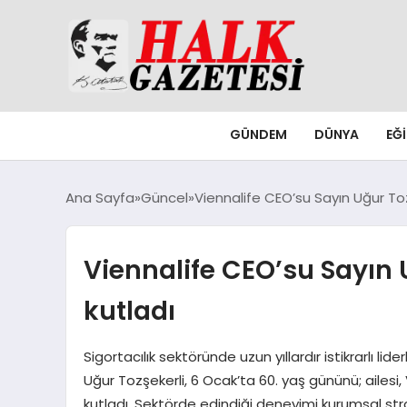
GÜNDEM
DÜNYA
EĞ
Ana Sayfa
Güncel
Viennalife CEO’su Sayın Uğur Tozş
Viennalife CEO’su Sayın U
kutladı
Sigortacılık sektöründe uzun yıllardır istikrarlı li
Uğur Tozşekerli, 6 Ocak’ta 60. yaş gününü; ailesi,
kutladı. Sektörde edindiği deneyimi kurumsal strat