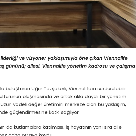
ı liderliği ve vizyoner yaklaşımıyla
ö
ne çıkan Viennalife
aş gününü; ailesi, Viennalife y
ö
netim kadrosu ve çalışma
e buluşturan Uğur Tozşekerli, Viennalife’ın sürdürülebilir
kültürünün oluşmasında ve ortak akla dayalı bir yönetim
. Uzun vadeli değer üretimini merkeze alan bu yaklaşım,
imde güçlendirmesine katkı sağlıyor.
ın da kutlamalara katılması, iş hayatının yanı sıra aile
r kez daha ortaya koydu.