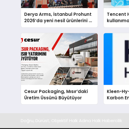
Derya Arms, İstanbul Prohunt
Tencent 
2026’da yeni nesil ürünlerini ve
kullanım
global marka vizyonunu
sergiledi
Cesur Packaging, Mısır’daki
Kleen-Hy-
Üretim Üssünü Büyütüyor
Karbon Em
Isıtma Te
TSSA Düze
Aldı
Doğru, Dürüst, Objektif Halk Adına Halk Habercilik