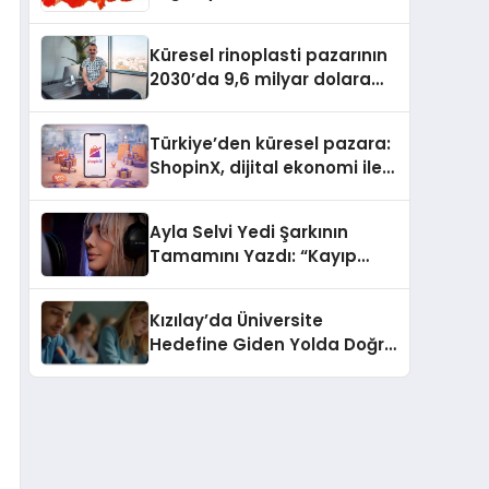
Güvenli ve Karlı Yolu
Küresel rinoplasti pazarının
2030’da 9,6 milyar dolara
ulaşması bekleniyor
Türkiye’den küresel pazara:
ShopinX, dijital ekonomi ile
gerçek dünya alışverişini bir
araya getirmeyi hedefliyor
Ayla Selvi Yedi Şarkının
Tamamını Yazdı: “Kayıp
Kasetler 1” 31 Temmuz’da
Yayında
Kızılay’da Üniversite
Hedefine Giden Yolda Doğru
Eğitim Desteği