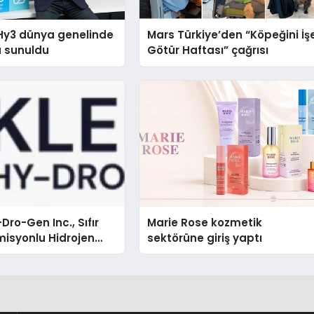
Hy3 dünya genelinde
Mars Türkiye’den “Köpeğini İş
a sunuldu
Götür Haftası” çağrısı
Dro-Gen Inc., Sıfır
Marie Rose kozmetik
isyonlu Hidrojen
sektörüne giriş yaptı
knolojisinde ISO ve
nleyici Onaylarını