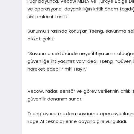
Fuar boyunca,
Vecow
MENA ve Türkiye Bölge Di
ve operasyonel dayanıklılığın kritik önem taşıdığı
sistemlerini tanıttı.
Sunumu sırasında konuşan
Tseng
, savunma sek
dikkat çekti.
“Savunma sektöründe neye ihtiyacımız olduğunu b
güvenliğe ihtiyacımız var,” dedi
Tseng
. “Güveni
hareket edebilir mi? Hayır.”
Vecow
, radar, sensör ve görev verilerinin anl
güvenilir donanım sunar.
Tseng
ayrıca modern savunma operasyonlarının 
Edge
AI teknolojilerine dayandığını vurguladı.