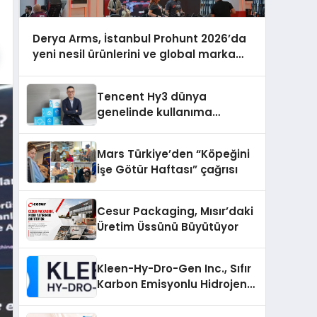
Derya Arms, İstanbul Prohunt 2026’da
yeni nesil ürünlerini ve global marka
vizyonunu sergiledi
Tencent Hy3 dünya
genelinde kullanıma
sunuldu
Mars Türkiye’den “Köpeğini
İşe Götür Haftası” çağrısı
Cesur Packaging, Mısır’daki
Üretim Üssünü Büyütüyor
Kleen-Hy-Dro-Gen Inc., Sıfır
Karbon Emisyonlu Hidrojen
Isıtma Teknolojisinde ISO ve
TSSA Düzenleyici Onaylarını