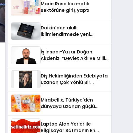
Marie Rose kozmetik
Aldı
sektörüne giriş yaptı
Daikin’den akıllı
iklimlendirmede yeni
dönem: Madoka Plus
Türkiye’de
İş İnsanı-Yazar Doğan
Akdeniz: “Devlet Aklı ve Milli
Çıkarlar Her Şeyin
Üzerindedir”
Diş Hekimliğinden Edebiyata
Uzanan Çok Yönlü Bir
Yaşam: Yeşim Şahin Yaman
Mirabellix, Türkiye’den
dünyaya uzanan güçlü
büyümesini sürdürüyor
Laptop Alan Yerler ile
Bilgisayar Satmanın En