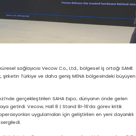
küresel sağlayıcısı
Vecow
Co
., Ltd., bölgesel iş ortağı SAME
rak, şirketin Türkiye ve daha geniş MENA bölgesindeki büyüyen
kezi’nde gerçekleştirilen SAHA Expo, dünyanın önde gelen
raya getirdi.
Vecow
,
Hall
8 |
Stand
8I-16’da görev kritik
erasyonları uygulamaları için geliştirilen en yeni dayanıklı
sergiledi.