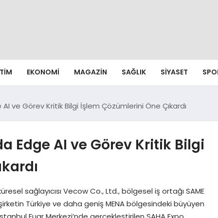
ITIM
EKONOMI
MAGAZIN
SAĞLIK
SIYASET
SPO
I ve Görev Kritik Bilgi İşlem Çözümlerini Öne Çıkardı
 Edge AI ve Görev Kritik Bilgi
ıkardı
resel sağlayıcısı Vecow Co., Ltd., bölgesel iş ortağı SAME
k, şirketin Türkiye ve daha geniş MENA bölgesindeki büyüyen
a İstanbul Fuar Merkezi’nde gerçekleştirilen SAHA Expo,