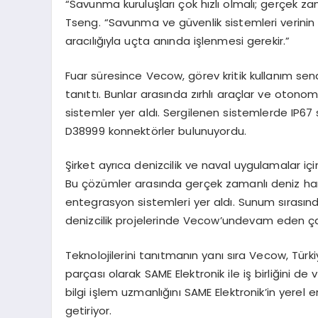
“Savunma kuruluşları çok hızlı olmalı; gerçek zama
Tseng
. “Savunma ve güvenlik sistemleri verini
aracılığıyla uçta anında işlenmesi gerekir.”
Fuar süresince
Vecow
, görev kritik kullanım sen
tanıttı. Bunlar arasında zırhlı araçlar ve otono
sistemler yer aldı. Sergilenen sistemlerde IP67
D38999 konnektörler bulunuyordu.
Şirket ayrıca denizcilik ve naval uygulamalar içi
Bu çözümler arasında gerçek zamanlı deniz har
entegrasyon sistemleri yer aldı. Sunum sırası
denizcilik projelerinde
Vecow’un
devam eden çal
Teknolojilerini tanıtmanın yanı sıra
Vecow
, Türk
parçası olarak SAME Elektronik ile iş birliğini de 
bilgi işlem uzmanlığını SAME Elektronik’in yerel 
getiriyor.