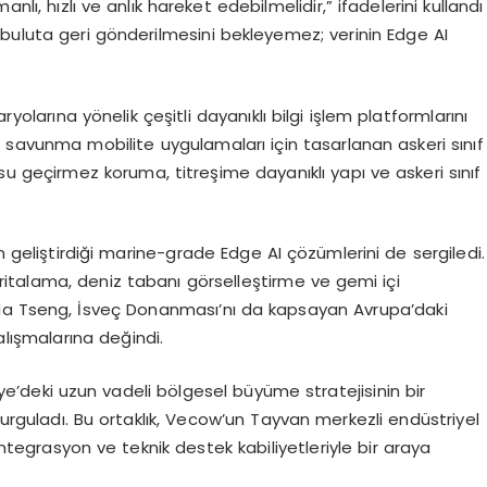
nlı, hızlı ve anlık hareket edebilmelidir,” ifadelerini kullandı
n buluta geri gönderilmesini bekleyemez; verinin
Edge
AI
aryolarına yönelik çeşitli dayanıklı bilgi işlem platformlarını
m savunma mobilite uygulamaları için tasarlanan askeri sınıf
su geçirmez koruma, titreşime dayanıklı yapı ve askeri sınıf
n geliştirdiği marine-
grade
Edge
AI çözümlerini de sergiledi.
italama, deniz tabanı görselleştirme ve gemi içi
nda
Tseng
, İsveç Donanması’nı da kapsayan Avrupa’daki
ışmalarına değindi.
iye’deki uzun vadeli bölgesel büyüme stratejisinin bir
vurguladı. Bu ortaklık,
Vecow’un
Tayvan merkezli endüstriyel
entegrasyon ve teknik destek kabiliyetleriyle bir araya