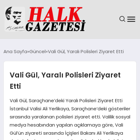
GÜNDEM
Ana Sayfa
Güncel
Vali Gül, Yaralı Polisleri Ziyaret Etti
DÜNYA
Vali Gül, Yaralı Polisleri Ziyaret
EĞITIM
Etti
EKONOMI
Vali Gül, Saraçhane’deki Yaralı Polisleri Ziyaret Etti
İstanbul Valisi Ali Yerlikaya, Saraçhane’deki gösteriler
MAGAZIN
sırasında yaralanan polisleri ziyaret etti. Valilik sosyal
medya hesabından yapılan açıklamaya göre, Vali
SAĞLIK
Gül’ün ziyareti sırasında İçişleri Bakanı Ali Yerlikaya