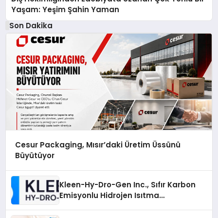
Yaşam: Yeşim Şahin Yaman
Son Dakika
Cesur Packaging, Mısır’daki Üretim Üssünü
Büyütüyor
Kleen-Hy-Dro-Gen Inc., Sıfır Karbon
Emisyonlu Hidrojen Isıtma
Teknolojisinde ISO ve TSSA
Düzenleyici Onaylarını Aldı