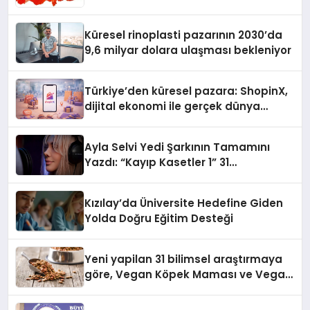
Küresel rinoplasti pazarının 2030’da
9,6 milyar dolara ulaşması bekleniyor
Türkiye’den küresel pazara: ShopinX,
dijital ekonomi ile gerçek dünya
alışverişini bir araya getirmeyi
hedefliyor
Ayla Selvi Yedi Şarkının Tamamını
Yazdı: “Kayıp Kasetler 1” 31
Temmuz’da Yayında
Kızılay’da Üniversite Hedefine Giden
Yolda Doğru Eğitim Desteği
Yeni yapilan 31 bilimsel araştırmaya
göre, Vegan Köpek Maması ve Vegan
Kedi Mamasının İyi Sindirildiğini
Ortaya Koydu