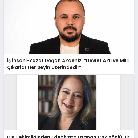
İş İnsanı-Yazar Doğan Akdeniz: “Devlet Aklı ve Milli
Çıkarlar Her Şeyin Üzerindedir”
Diş Hekimliğinden Edebiyata Uzanan Çok Yönlü Bir