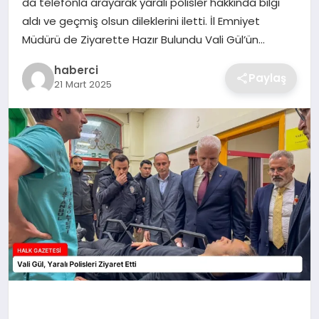
da telefonla arayarak yaralı polisler hakkında bilgi
SIYASET
aldı ve geçmiş olsun dileklerini iletti. İl Emniyet
Müdürü de Ziyarette Hazır Bulundu Vali Gül’ün…
SPOR
haberci
Paylaş
TEKNOLOJI
21 Mart 2025
YAŞAM