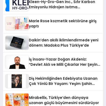
Kleen-Hy-Dro-Gen Inc., Sıfır Karbon
Emisyonlu Hidrojen Isıtma
Teknolojisinde ISO ve TSSA
Düzenleyici Onaylarını Aldı
Marie Rose kozmetik sektörüne giriş
yaptı
Daikin’den akıllı iklimlendirmede yeni
dönem: Madoka Plus Türkiye’de
İş İnsanı-Yazar Doğan Akdeniz:
“Devlet Aklı ve Milli Çıkarlar Her Şeyin
Üzerindedir”
Diş Hekimliğinden Edebiyata Uzanan
Çok Yönlü Bir Yaşam: Yeşim Şahin
Yaman
Mirabellix, Türkiye’den dünyaya
uzanan güçlü büyümesini sürdürüyor