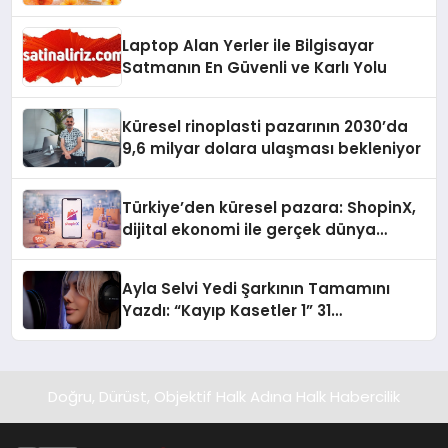
Laptop Alan Yerler ile Bilgisayar
Satmanın En Güvenli ve Karlı Yolu
Küresel rinoplasti pazarının 2030’da
9,6 milyar dolara ulaşması bekleniyor
Türkiye’den küresel pazara: ShopinX,
dijital ekonomi ile gerçek dünya
alışverişini bir araya getirmeyi
hedefliyor
Ayla Selvi Yedi Şarkının Tamamını
Yazdı: “Kayıp Kasetler 1” 31
Temmuz’da Yayında
Doğru, Dürüst, Objektif Halk Adına Halk Habercilik