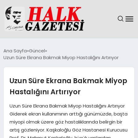
GÜNDEM
Ana Sayfa
Güncel
Uzun Süre Ekrana Bakmak Miyop Hastalığını Artırıyor
DÜNYA
EĞITIM
Uzun Süre Ekrana Bakmak Miyop
Hastalığını Artırıyor
EKONOMI
Uzun Süre Ekrana Bakmak Miyop Hastalığını Artırıyor
MAGAZIN
Giderek ekran kullanımının arttığı günümüzde, başta
miyopi olmak üzere göz hastalıklarında belirgin bir
SAĞLIK
artış gözleniyor. Kaşkaloğlu Göz Hastanesi Kurucusu
Prof. Dr. Mahmut Kaşkaloğlu, küçük yaşlardan