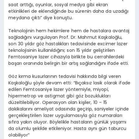
saat arttığı, oyunlar, sosyal medya gibi ekran
etkinlikleri de eklendiğinde bu sürenin daha da uzadığı
meydana çıktı” diye konuştu.
Teknolojinin hem hekimlere hem de hastalara avantaj
sağladığını vurgulayan Prof. Dr. Mahmut Kaşkaloğlu,
son 30 yıldır göz hastalıkları tedavisinde excimer lazer
teknolojisinin kullanıldığını; son 15 yıldır geliştirilen
Femtosaniye lazer cihazıyla birlikte bu cerrahilerdeki
başarı oranında belirgin bir artış sağlandığını ifade etti.
Göz kırma kusurlarının tedavisi hakkında bilgi veren
Kaşkaloğlu şöyle devam etti: “Bıçaksız lasik olarak ifade
edilen Femtosaniye lazer yöntemiyle, miyopi,
hipermetrop ve astigmat gibi göz bozuklukları
düzeltilebiliyor. Operasyon olan kişiler, 10 – 15
dakikalarını ameliyat odasında geçirip, saniyeler içinde
gerçekleştirilen lazer uygulamasıyla göz numaraları
sıfıra yakın oluyor. Böylelikle hastaların günlük yaşamı
da olumlu şekilde etkileniyor. Hasta aynı gün taburcu
olabiliyor”