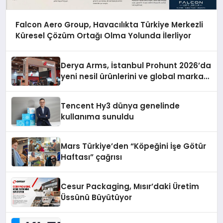
Falcon Aero Group, Havacılıkta Türkiye Merkezli
Küresel Çözüm Ortağı Olma Yolunda İlerliyor
Derya Arms, İstanbul Prohunt 2026’da
yeni nesil ürünlerini ve global marka
vizyonunu sergiledi
Tencent Hy3 dünya genelinde
kullanıma sunuldu
Mars Türkiye’den “Köpeğini İşe Götür
Haftası” çağrısı
Cesur Packaging, Mısır’daki Üretim
Üssünü Büyütüyor