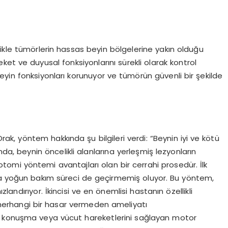
ikle tümörlerin hassas beyin bölgelerine yakın olduğu
et ve duyusal fonksiyonlarını sürekli olarak kontrol
yin fonksiyonları korunuyor ve tümörün güvenli bir şekilde
rak, yöntem hakkında şu bilgileri verdi: “Beynin iyi ve kötü
a, beynin öncelikli alanlarına yerleşmiş lezyonların
otomi yöntemi avantajları olan bir cerrahi prosedür. İlk
yla yoğun bakım süreci de geçirmemiş oluyor. Bu yöntem,
andırıyor. İkincisi ve en önemlisi hastanın özellikli
e herhangi bir hasar vermeden ameliyatı
, konuşma veya vücut hareketlerini sağlayan motor