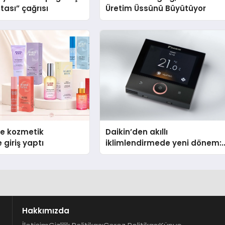
tası” çağrısı
Üretim Üssünü Büyütüyor
se kozmetik
Daikin’den akıllı
 giriş yaptı
iklimlendirmede yeni dönem:
Madoka Plus Türkiye’de
Hakkımızda