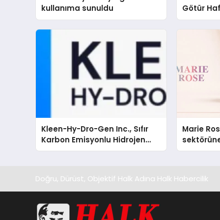
kullanıma sunuldu
Götür Haf
Kleen-Hy-Dro-Gen Inc., Sıfır
Marie Ro
Karbon Emisyonlu Hidrojen
sektörüne
Isıtma Teknolojisinde ISO ve
TSSA Düzenleyici Onaylarını
Aldı
Doğru, Dürüst, Objektif Halk Adına Halk Habercilik