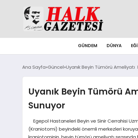
GÜNDEM
DÜNYA
EĞ
Ana Sayfa
Güncel
Uyanık Beyin Tümörü Ameliyatı
Uyanık Beyin Tümörü Ame
Sunuyor
Egepol Hastaneleri Beyin ve Sinir Cerrahisi Uzm
(Kraniotomi) beyindeki önemli merkezleri koruy
kraniotominin, beyin tümörü ameliyatı sırasında 