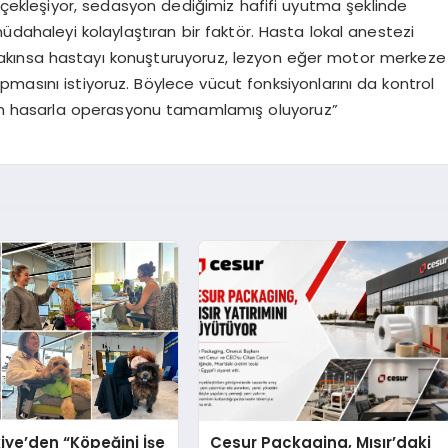
erçekleşiyor, sedasyon dediğimiz hafifi uyutma şeklinde
üdahaleyi kolaylaştıran bir faktör. Hasta lokal anestezi
akınsa hastayı konuşturuyoruz, lezyon eğer motor merkeze
masını istiyoruz. Böylece vücut fonksiyonlarını da kontrol
mum hasarla operasyonu tamamlamış oluyoruz”
iye’den “Köpeğini İşe
Cesur Packaging, Mısır’daki