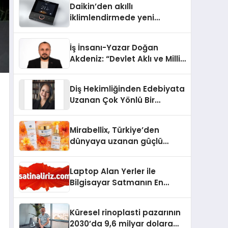
Daikin’den akıllı
iklimlendirmede yeni
dönem: Madoka Plus
Türkiye’de
İş İnsanı-Yazar Doğan
Akdeniz: “Devlet Aklı ve Milli
Çıkarlar Her Şeyin
Üzerindedir”
Diş Hekimliğinden Edebiyata
Uzanan Çok Yönlü Bir
Yaşam: Yeşim Şahin Yaman
Mirabellix, Türkiye’den
dünyaya uzanan güçlü
büyümesini sürdürüyor
Laptop Alan Yerler ile
Bilgisayar Satmanın En
Güvenli ve Karlı Yolu
Küresel rinoplasti pazarının
2030’da 9,6 milyar dolara