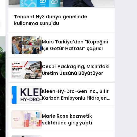
Tencent Hy3 dünya genelinde
kullanıma sunuldu
Mars Türkiye’den “Köpeğini
İşe Götür Haftası” çağrısı
Cesur Packaging, Mısır’daki
Üretim Üssünü Büyütüyor
Kleen-Hy-Dro-Gen Inc., Sıfır
Karbon Emisyonlu Hidrojen
Isıtma Teknolojisinde ISO ve
TSSA Düzenleyici Onaylarını
Marie Rose kozmetik
Aldı
sektörüne giriş yaptı