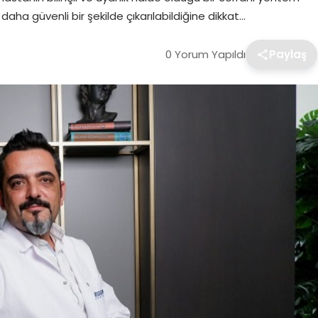
aha güvenli bir şekilde çıkarılabildiğine dikkat…
0 Yorum Yapıldı
Paylaş