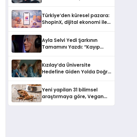
ulaşması bekleniyor
Türkiye’den küresel pazara:
ShopinX, dijital ekonomi ile
gerçek dünya alışverişini bir
araya getirmeyi hedefliyor
Ayla Selvi Yedi Şarkının
Tamamını Yazdı: “Kayıp
Kasetler 1” 31 Temmuz’da
Yayında
Kızılay’da Üniversite
Hedefine Giden Yolda Doğru
Eğitim Desteği
Yeni yapilan 31 bilimsel
araştırmaya göre, Vegan
Köpek Maması ve Vegan
Kedi Mamasının İyi
Sindirildiğini Ortaya Koydu