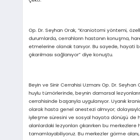
Op. Dr. Seyhan Orak, “Kraniotomi yöntemi, özell
durumlarda, cerrahların hastanın konuşma, harek
etmelerine olanak tanıyor. Bu sayede, hayati be
çıkarılması sağlanıyor” diye konuştu.
Beyin ve Sinir Cerrahisi Uzmanı Op. Dr. Seyhan O
huylu tümörlerinde, beynin damarsal lezyonlarınd
cerrahisinde başarıyla uygulanıyor. Uyanık krani
olarak hasta genel anestezi almıyor; dolayısı
iyileşme süresini ve sosyal hayata dönüşü de hızl
alanlardaki lezyonları çıkarırken bu merkezler
tamamlayabiliyoruz. Bu merkezler görme alanı