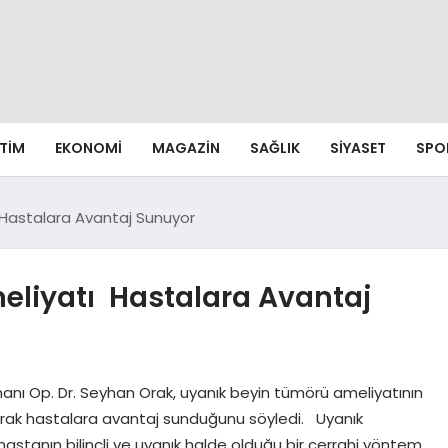
ITIM
EKONOMI
MAGAZIN
SAĞLIK
SIYASET
SPO
 Hastalara Avantaj Sunuyor
liyatı Hastalara Avantaj
anı Op. Dr. Seyhan Orak, uyanık beyin tümörü ameliyatının
arak hastalara avantaj sunduğunu söyledi. Uyanık
hastanın bilinçli ve uyanık halde olduğu bir cerrahi yöntem