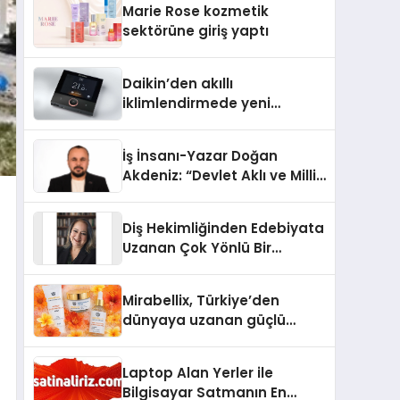
Marie Rose kozmetik
Aldı
sektörüne giriş yaptı
Daikin’den akıllı
iklimlendirmede yeni
dönem: Madoka Plus
Türkiye’de
İş İnsanı-Yazar Doğan
Akdeniz: “Devlet Aklı ve Milli
Çıkarlar Her Şeyin
Üzerindedir”
Diş Hekimliğinden Edebiyata
Uzanan Çok Yönlü Bir
Yaşam: Yeşim Şahin Yaman
Mirabellix, Türkiye’den
dünyaya uzanan güçlü
büyümesini sürdürüyor
Laptop Alan Yerler ile
Bilgisayar Satmanın En