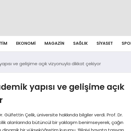
ITIM
EKONOMI
MAGAZIN
SAĞLIK
SIYASET
SPO
apısı ve gelişime açık vizyonuyla dikkat çekiyor
demik yapısı ve gelişime açık
r
ülfettin Çelik, üniversite hakkında bilgiler verdi. Prof. Dr.
mcilik alanlarında bütüncül bir yaklaşım benimseyerek, çağın
dinamik bir yükseköğretim kurumu. ‘Bilgiyi hayata taşıyan