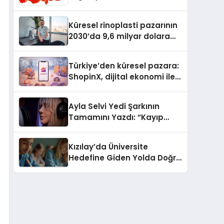
Güvenli ve Karlı Yolu
Küresel rinoplasti pazarının
2030’da 9,6 milyar dolara
ulaşması bekleniyor
Türkiye’den küresel pazara:
ShopinX, dijital ekonomi ile
gerçek dünya alışverişini bir
araya getirmeyi hedefliyor
Ayla Selvi Yedi Şarkının
Tamamını Yazdı: “Kayıp
Kasetler 1” 31 Temmuz’da
Yayında
Kızılay’da Üniversite
Hedefine Giden Yolda Doğru
Eğitim Desteği