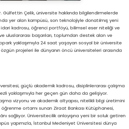
. Gülfettin Çelik, üniversite hakkında bilgilendirmelerde
nda yer alan kampüsü, son teknolojiyle donatılmış yeni
 idari kadrosu, öğrenci portföyü, bilimsel eser niteliği ve
l ve uluslararası başarıları, toplumdan destek alan ve
opark yaklaşımıyla 24 saat yaşayan sosyal bir üniversite
n özgün projeleri ile dünyanın öncü üniversiteleri arasında
iversitesi, güçlü akademik kadrosu, disiplinlerarası çalışma
rkezli yaklaşımıyla her geçen gün daha da gelişiyor.
laşma vizyonu ve akademik altyapısı, nitelikli bilgi üretimini
 bir öğrenme ortamı sunan Ziraat Bankası Kütüphanesi,
kânı sağlıyor. Üniversitecilik anlayışına yeni bir soluk getiren
püs yapımızla, İstanbul Medeniyet Üniversitesi dünya