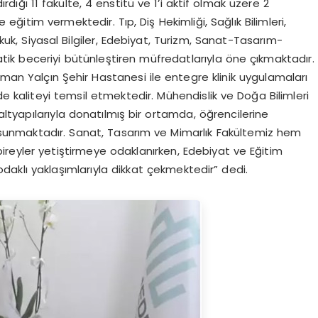
ırdığı 11 fakülte, 4 enstitü ve 1’i aktif olmak üzere 2
ğitim vermektedir. Tıp, Diş Hekimliği, Sağlık Bilimleri,
ukuk, Siyasal Bilgiler, Edebiyat, Turizm, Sanat-Tasarım-
 pratik beceriyi bütünleştiren müfredatlarıyla öne çıkmaktadır.
yman Yalçın Şehir Hastanesi ile entegre klinik uygulamaları
de kaliteyi temsil etmektedir. Mühendislik ve Doğa Bilimleri
 altyapılarıyla donatılmış bir ortamda, öğrencilerine
nı sunmaktadır. Sanat, Tasarım ve Mimarlık Fakültemiz hem
ireyler yetiştirmeye odaklanırken, Edebiyat ve Eğitim
 odaklı yaklaşımlarıyla dikkat çekmektedir” dedi.