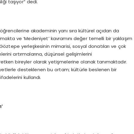
ği taşıyor” dedi.
, öğrencilerine akademinin yanı sıra kültürel açıdan da
makta ve ‘Medeniyet’ kavramını değer temelli bir yaklaşım
Göztepe yerleşkesinin mimarisi, sosyal donatıları ve çok
imlerini artırmalarına, düşünsel gelişimlerini
üretken bireyler olarak yetişmelerine olanak tanımaktadır.
yetlerle desteklenen bu ortam; kültürle beslenen bir
adelerini kullandı.
n’