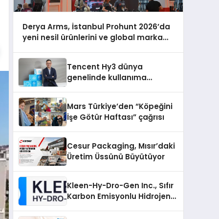
Derya Arms, İstanbul Prohunt 2026’da
yeni nesil ürünlerini ve global marka
vizyonunu sergiledi
Tencent Hy3 dünya
genelinde kullanıma
sunuldu
Mars Türkiye’den “Köpeğini
İşe Götür Haftası” çağrısı
Cesur Packaging, Mısır’daki
Üretim Üssünü Büyütüyor
Kleen-Hy-Dro-Gen Inc., Sıfır
Karbon Emisyonlu Hidrojen
Isıtma Teknolojisinde ISO ve
TSSA Düzenleyici Onaylarını