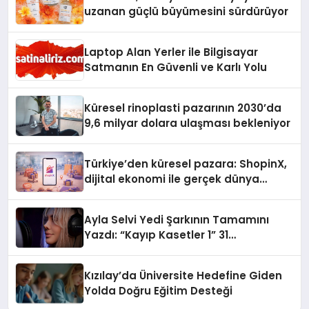
uzanan güçlü büyümesini sürdürüyor
Laptop Alan Yerler ile Bilgisayar
Satmanın En Güvenli ve Karlı Yolu
Küresel rinoplasti pazarının 2030’da
9,6 milyar dolara ulaşması bekleniyor
Türkiye’den küresel pazara: ShopinX,
dijital ekonomi ile gerçek dünya
alışverişini bir araya getirmeyi
hedefliyor
Ayla Selvi Yedi Şarkının Tamamını
Yazdı: “Kayıp Kasetler 1” 31
Temmuz’da Yayında
Kızılay’da Üniversite Hedefine Giden
Yolda Doğru Eğitim Desteği