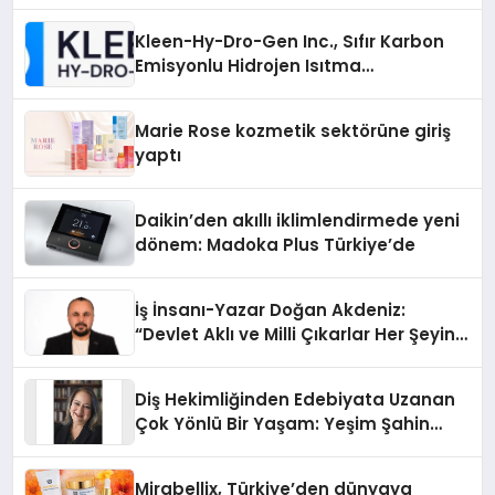
Kleen-Hy-Dro-Gen Inc., Sıfır Karbon
Emisyonlu Hidrojen Isıtma
Teknolojisinde ISO ve TSSA
Düzenleyici Onaylarını Aldı
Marie Rose kozmetik sektörüne giriş
yaptı
Daikin’den akıllı iklimlendirmede yeni
dönem: Madoka Plus Türkiye’de
İş İnsanı-Yazar Doğan Akdeniz:
“Devlet Aklı ve Milli Çıkarlar Her Şeyin
Üzerindedir”
Diş Hekimliğinden Edebiyata Uzanan
Çok Yönlü Bir Yaşam: Yeşim Şahin
Yaman
Mirabellix, Türkiye’den dünyaya