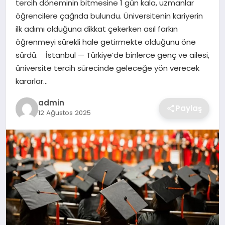
tercih döneminin bitmesine 1 gün kala, uzmanlar
SIYASET
öğrencilere çağrıda bulundu. Üniversitenin kariyerin
ilk adımı olduğuna dikkat çekerken asıl farkın
SPOR
öğrenmeyi sürekli hale getirmekte olduğunu öne
sürdü. İstanbul — Türkiye’de binlerce genç ve ailesi,
TEKNOLOJI
üniversite tercih sürecinde geleceğe yön verecek
kararlar…
YAŞAM
admin
Paylaş
12 Ağustos 2025