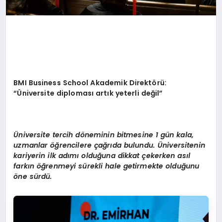
BMI Business School
Akademik Direkt
ö
rü:
“
Ü
niversite diploması artık yeterli değil”
Ü
niversite tercih d
ö
neminin bitmesine
1 g
ün kala,
uzmanlar öğrencilere çağrıda bulundu.
Ü
niversitenin
kariyerin ilk adımı olduğuna dikkat ç
ekerken
as
ıl
farkın öğrenmeyi sürekli hale getirmekte olduğunu
ö
ne sürdü.