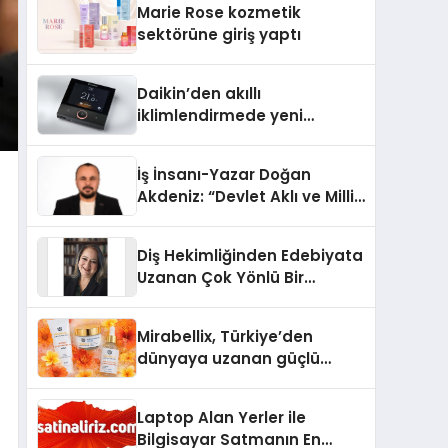
Marie Rose kozmetik
Aldı
sektörüne giriş yaptı
Daikin’den akıllı
iklimlendirmede yeni
dönem: Madoka Plus
Türkiye’de
İş İnsanı-Yazar Doğan
Akdeniz: “Devlet Aklı ve Milli
Çıkarlar Her Şeyin
Üzerindedir”
Diş Hekimliğinden Edebiyata
Uzanan Çok Yönlü Bir
Yaşam: Yeşim Şahin Yaman
Mirabellix, Türkiye’den
dünyaya uzanan güçlü
büyümesini sürdürüyor
Laptop Alan Yerler ile
Bilgisayar Satmanın En