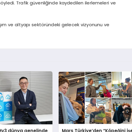
öyledi. Trafik güvenliğinde kaydedilen ilerlemeleri ve
aşım ve altyapı sektöründeki gelecek vizyonunu ve
Hy3 dünya genelinde
Mars Türkiye’den “Köpeğini İş