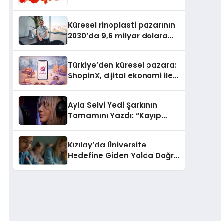
Güvenli ve Karlı Yolu
Küresel rinoplasti pazarının
2030’da 9,6 milyar dolara
ulaşması bekleniyor
Türkiye’den küresel pazara:
ShopinX, dijital ekonomi ile
gerçek dünya alışverişini bir
araya getirmeyi hedefliyor
Ayla Selvi Yedi Şarkının
Tamamını Yazdı: “Kayıp
Kasetler 1” 31 Temmuz’da
Yayında
Kızılay’da Üniversite
Hedefine Giden Yolda Doğru
Eğitim Desteği