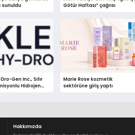
a sunuldu
Götür Haftası” çağrısı
Dro-Gen Inc., Sıfır
Marie Rose kozmetik
isyonlu Hidrojen
sektörüne giriş yaptı
knolojisinde ISO ve
nleyici Onaylarını
Hakkımızda