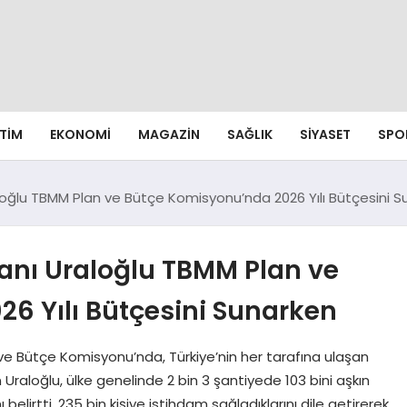
ITIM
EKONOMI
MAGAZIN
SAĞLIK
SIYASET
SPO
loğlu TBMM Plan ve Bütçe Komisyonu’nda 2026 Yılı Bütçesini 
kanı Uraloğlu TBMM Plan ve
6 Yılı Bütçesini Sunarken
ve Bütçe Komisyonu’nda, Türkiye’nin her tarafına ulaşan
n Uraloğlu, ülke genelinde 2 bin 3 şantiyede 103 bini aşkın
elirtti. 235 bin kişiye istihdam sağladıklarını dile getirerek,