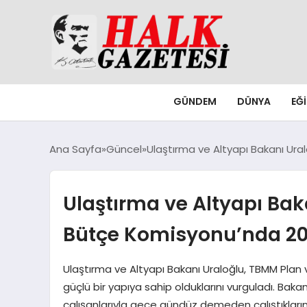
GÜNDEM
DÜNYA
EĞ
Ana Sayfa
Güncel
Ulaştırma ve Altyapı Bakanı Ura
Ulaştırma ve Altyapı Ba
Bütçe Komisyonu’nda 202
Ulaştırma ve Altyapı Bakanı Uraloğlu, TBMM Plan 
güçlü bir yapıya sahip olduklarını vurguladı. Baka
çalışanlarıyla gece gündüz demeden çalıştıklarını b