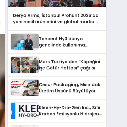
Derya Arms, İstanbul Prohunt 2026’da
yeni nesil ürünlerini ve global marka
vizyonunu sergiledi
Tencent Hy3 dünya
genelinde kullanıma
sunuldu
Mars Türkiye’den “Köpeğini
İşe Götür Haftası” çağrısı
Cesur Packaging, Mısır’daki
Üretim Üssünü Büyütüyor
Kleen-Hy-Dro-Gen Inc., Sıfır
Karbon Emisyonlu Hidrojen
Isıtma Teknolojisinde ISO ve
TSSA Düzenleyici Onaylarını