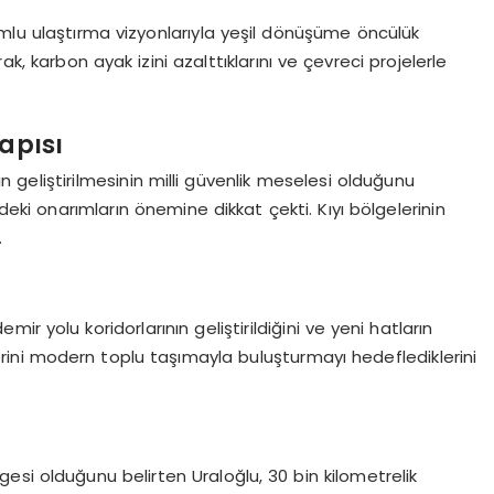
umlu ulaştırma vizyonlarıyla yeşil dönüşüme öncülük
rarak, karbon ayak izini azalttıklarını ve çevreci projelerle
apısı
ın geliştirilmesinin milli güvenlik meselesi olduğunu
ki onarımların önemine dikkat çekti. Kıyı bölgelerinin
.
r yolu koridorlarının geliştirildiğini ve yeni hatların
lerini modern toplu taşımayla buluşturmayı hedeflediklerini
si olduğunu belirten Uraloğlu, 30 bin kilometrelik