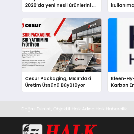
2026’da yeni nesil ürünlerini ve
kullanım
global marka vizyonunu
sergiledi
Cesur Packaging, Mısır’daki
Kleen-Hy-
Üretim Üssünü Büyütüyor
Karbon Em
Isıtma Te
TSSA Düze
Aldı
Doğru, Dürüst, Objektif Halk Adına Halk Habercilik