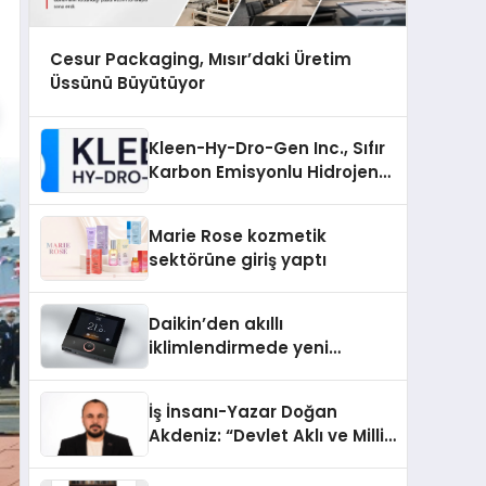
Cesur Packaging, Mısır’daki Üretim
Üssünü Büyütüyor
Kleen-Hy-Dro-Gen Inc., Sıfır
Karbon Emisyonlu Hidrojen
Isıtma Teknolojisinde ISO ve
TSSA Düzenleyici Onaylarını
Marie Rose kozmetik
Aldı
sektörüne giriş yaptı
Daikin’den akıllı
iklimlendirmede yeni
dönem: Madoka Plus
Türkiye’de
İş İnsanı-Yazar Doğan
Akdeniz: “Devlet Aklı ve Milli
Çıkarlar Her Şeyin
Üzerindedir”