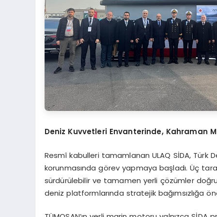
Deniz Kuvvetleri Envanterinde, Kahraman 
Resmî kabulleri tamamlanan ULAQ SİDA, Türk De
korunmasında görev yapmaya başladı. Üç tarafı 
sürdürülebilir ve tamamen yerli çözümler doğr
deniz platformlarında stratejik bağımsızlığa ön
TÜMOSAN’ın yerli marin motoru yalnızca SİDA p