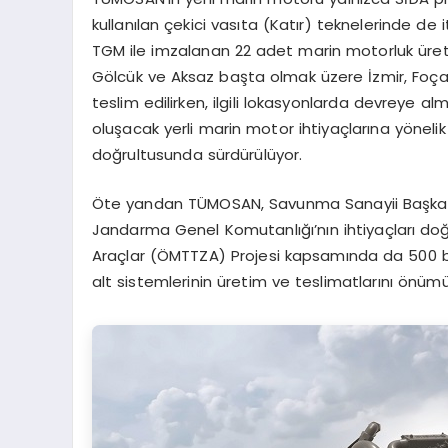
kullanılan çekici vasıta (Katır) teknelerinde de
TGM ile imzalanan 22 adet marin motorluk üreti
Gölcük ve Aksaz başta olmak üzere İzmir, Foça
teslim edilirken, ilgili lokasyonlarda devreye al
oluşacak yerli marin motor ihtiyaçlarına yöneli
doğrultusunda sürdürülüyor.
Öte yandan TÜMOSAN, Savunma Sanayii Başkanl
Jandarma Genel Komutanlığı’nın ihtiyaçları doğru
Araçlar (ÖMTTZA) Projesi kapsamında da 500 be
alt sistemlerinin üretim ve teslimatlarını önü