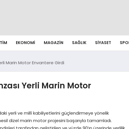
ITIM
EKONOMI
MAGAZIN
SAĞLIK
SIYASET
SPO
li Marin Motor Envantere Girdi
zası Yerli Marin Motor
ki yerli ve millî kabiliyetlerini güçlendirmeye yönelik
 nesil dizel marin motor projesini başarıyla tamamladı.
leri tarafından geliştirilen ve yüzde 90’ın üzerinde yerlilik