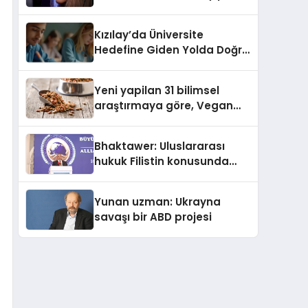
Kasetler 1” 31 Temmuz’da
Yayında
Kızılay’da Üniversite
Hedefine Giden Yolda Doğru
Eğitim Desteği
Yeni yapilan 31 bilimsel
araştırmaya göre, Vegan
Köpek Maması ve Vegan
Kedi Mamasının İyi
Bhaktawer: Uluslararası
Sindirildiğini Ortaya Koydu
hukuk Filistin konusunda
çifte standart uyguluyor
Yunan uzman: Ukrayna
savaşı bir ABD projesi