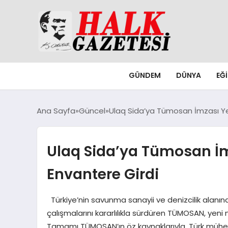
GÜNDEM
DÜNYA
EĞ
Ana Sayfa
Güncel
Ulaq Sida’ya Tümosan İmzası Yer
Ulaq Sida’ya Tümosan İm
Envantere Girdi
Türkiye’nin savunma sanayii ve denizcilik alanında
çalışmalarını kararlılıkla sürdüren TÜMOSAN, yeni
Tamamı TÜMOSAN’ın öz kaynaklarıyla, Türk mühendis