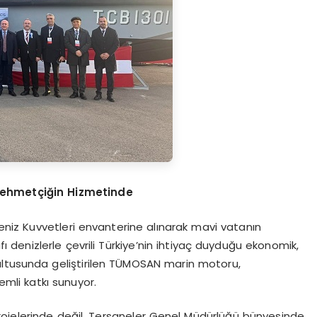
Mehmetçiğin Hizmetinde
niz Kuvvetleri envanterine alınarak mavi vatanın
denizlerle çevrili Türkiye’nin ihtiyaç duyduğu ekonomik,
ultusunda geliştirilen TÜMOSAN marin motoru,
emli katkı sunuyor.
rojelerinde değil, Tersaneler Genel Müdürlüğü bünyesinde