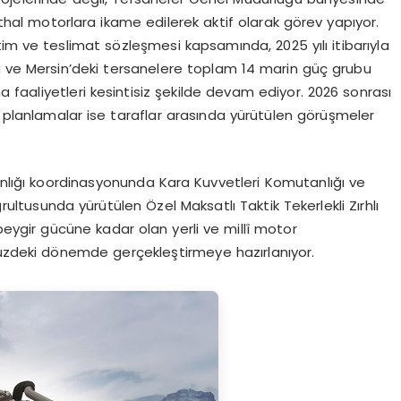
 ithal motorlara ikame edilerek aktif olarak görev yapıyor.
m ve teslimat sözleşmesi kapsamında, 2025 yılı itibarıyla
 ve Mersin’deki tersanelere toplam 14 marin güç grubu
ma faaliyetleri kesintisiz şekilde devam ediyor. 2026 sonrası
k planlamalar ise taraflar arasında yürütülen görüşmeler
ığı koordinasyonunda Kara Kuvvetleri Komutanlığı ve
ltusunda yürütülen Özel Maksatlı Taktik Tekerlekli Zırhlı
ygir gücüne kadar olan yerli ve millî motor
müzdeki dönemde gerçekleştirmeye hazırlanıyor.