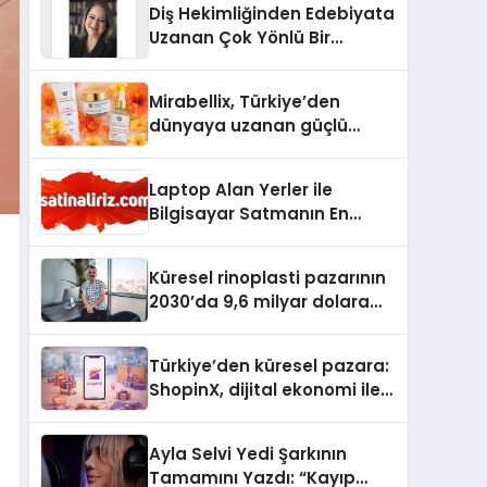
Diş Hekimliğinden Edebiyata
Uzanan Çok Yönlü Bir
Yaşam: Yeşim Şahin Yaman
Mirabellix, Türkiye’den
dünyaya uzanan güçlü
büyümesini sürdürüyor
Laptop Alan Yerler ile
Bilgisayar Satmanın En
Güvenli ve Karlı Yolu
Küresel rinoplasti pazarının
2030’da 9,6 milyar dolara
ulaşması bekleniyor
Türkiye’den küresel pazara:
ShopinX, dijital ekonomi ile
gerçek dünya alışverişini bir
araya getirmeyi hedefliyor
Ayla Selvi Yedi Şarkının
Tamamını Yazdı: “Kayıp