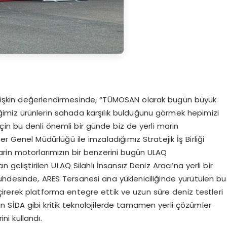
işkin değerlendirmesinde, “TÜMOSAN olarak bugün büyük
irdiğimiz ürünlerin sahada karşılık bulduğunu görmek hepimizi
çin bu denli önemli bir günde biz de yerli marin
r Genel Müdürlüğü ile imzaladığımız Stratejik İş Birliği
in motorlarımızın bir benzerini bugün ULAQ
eliştirilen ULAQ Silahlı İnsansız Deniz Aracı’na yerli bir
uhdesinde, ARES Tersanesi ana yükleniciliğinde yürütülen bu
erek platforma entegre ettik ve uzun süre deniz testleri
mizin SİDA gibi kritik teknolojilerde tamamen yerli çözümler
ni kullandı.