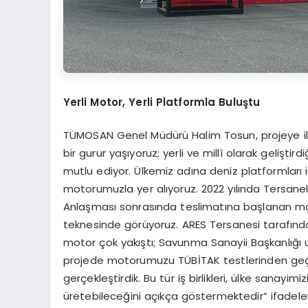
Yerli Motor, Yerli Platformla Buluştu
TÜMOSAN Genel Müdürü Halim Tosun, projeye il
bir gurur yaşıyoruz; yerli ve millî olarak gelişt
mutlu ediyor. Ülkemiz adına deniz platformları i
motorumuzla yer alıyoruz. 2022 yılında Tersanele
Anlaşması sonrasında teslimatına başlanan mar
teknesinde görüyoruz. ARES Tersanesi tarafından g
motor çok yakıştı; Savunma Sanayii Başkanlığı 
projede motorumuzu TÜBİTAK testlerinden geçir
gerçekleştirdik. Bu tür iş birlikleri, ülke sanayi
üretebileceğini açıkça göstermektedir” ifadeleri