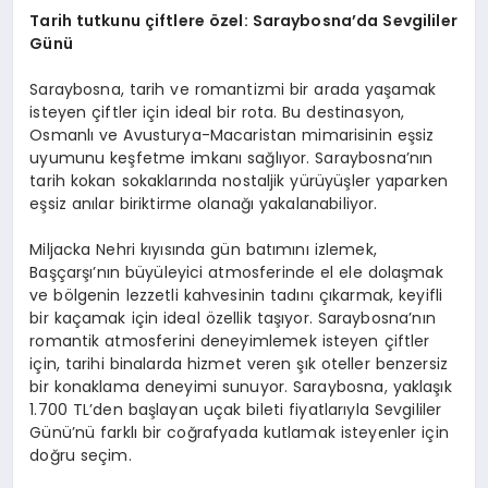
Tarih tutkunu çiftlere özel: Saraybosna
’
da Sevgililer
Günü
Saraybosna, tarih ve romantizmi bir arada yaşamak
isteyen çiftler için ideal bir rota. Bu destinasyon,
Osmanlı ve Avusturya-Macaristan mimarisinin eşsiz
uyumunu keşfetme imkanı sağlıyor. Saraybosna’nın
tarih kokan sokaklarında nostaljik yürüyüşler yaparken
eşsiz anılar biriktirme olanağı yakalanabiliyor.
Miljacka Nehri kıyısında gün batımını izlemek,
Başçarşı’nın büyüleyici atmosferinde el ele dolaşmak
ve bölgenin lezzetli kahvesinin tadını çıkarmak, keyifli
bir kaçamak için ideal özellik taşıyor. Saraybosna’nın
romantik atmosferini deneyimlemek isteyen çiftler
için, tarihi binalarda hizmet veren şık oteller benzersiz
bir konaklama deneyimi sunuyor. Saraybosna, yaklaşık
1.700 TL’den başlayan uçak bileti fiyatlarıyla Sevgililer
Günü’nü farklı bir coğrafyada kutlamak isteyenler için
doğru seçim.