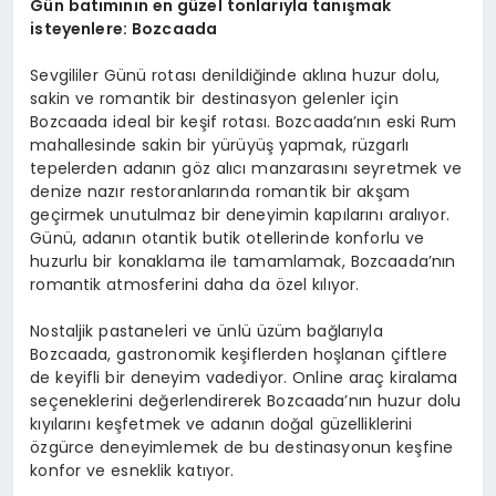
Gün batımının en güzel tonlarıyla tanışmak
isteyenlere: Bozcaada
Sevgililer Günü rotası denildiğinde aklına huzur dolu,
sakin ve romantik bir destinasyon gelenler için
Bozcaada ideal bir keşif rotası. Bozcaada’nın eski Rum
mahallesinde sakin bir yürüyüş yapmak, rüzgarlı
tepelerden adanın göz alıcı manzarasını seyretmek ve
denize nazır restoranlarında romantik bir akşam
geçirmek unutulmaz bir deneyimin kapılarını aralıyor.
Günü, adanın otantik butik otellerinde konforlu ve
huzurlu bir konaklama ile tamamlamak, Bozcaada’nın
romantik atmosferini daha da özel kılıyor.
Nostaljik pastaneleri ve ünlü üzüm bağlarıyla
Bozcaada, gastronomik keşiflerden hoşlanan çiftlere
de keyifli bir deneyim vadediyor. Online araç kiralama
seçeneklerini değerlendirerek Bozcaada’nın huzur dolu
kıyılarını keşfetmek ve adanın doğal güzelliklerini
özgürce deneyimlemek de bu destinasyonun keşfine
konfor ve esneklik katıyor.