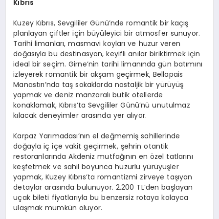
Kıbrıs
Kuzey Kıbrıs, Sevgililer Günü’nde romantik bir kaçış
planlayan çiftler için büyüleyici bir atmosfer sunuyor.
Tarihi limanları, masmavi koyları ve huzur veren
doğasıyla bu destinasyon, keyifli anılar biriktirmek için
ideal bir seçim. Girne’nin tarihi limanında gün batımını
izleyerek romantik bir akşam geçirmek, Bellapais
Manastırı’nda taş sokaklarda nostaljik bir yürüyüş
yapmak ve deniz manzaralı butik otellerde
konaklamak, Kıbrıs’ta Sevgililer Günü’nü unutulmaz
kılacak deneyimler arasında yer alıyor.
Karpaz Yarımadası’nın el değmemiş sahillerinde
doğayla iç içe vakit geçirmek, şehrin otantik
restoranlarında Akdeniz mutfağının en özel tatlarını
keşfetmek ve sahil boyunca huzurlu yürüyüşler
yapmak, Kuzey Kıbrıs’ta romantizmi zirveye taşıyan
detaylar arasında bulunuyor. 2.200 TL’den başlayan
uçak bileti fiyatlarıyla bu benzersiz rotaya kolayca
ulaşmak mümkün oluyor.