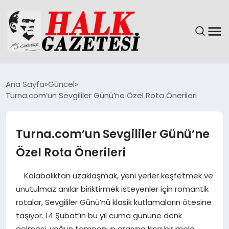
GÜNDEM
Ana Sayfa
Güncel
Turna.com’un Sevgililer Günü’ne Özel Rota Önerileri
DÜNYA
EĞITIM
Turna.com’un Sevgililer Günü’ne
Özel Rota Önerileri
EKONOMI
Kalabalıktan uzaklaşmak, yeni yerler keşfetmek ve
MAGAZIN
unutulmaz anılar biriktirmek isteyenler için romantik
rotalar, Sevgililer Günü’nü klasik kutlamaların ötesine
SAĞLIK
taşıyor. 14 Şubat’ın bu yıl cuma gününe denk
gelmesi, yoğun temponun arasına kısa bir mola