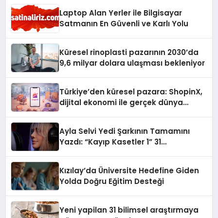
Laptop Alan Yerler ile Bilgisayar
Satmanın En Güvenli ve Karlı Yolu
Küresel rinoplasti pazarının 2030’da
9,6 milyar dolara ulaşması bekleniyor
Türkiye’den küresel pazara: ShopinX,
dijital ekonomi ile gerçek dünya
alışverişini bir araya getirmeyi
hedefliyor
Ayla Selvi Yedi Şarkının Tamamını
Yazdı: “Kayıp Kasetler 1” 31
Temmuz’da Yayında
Kızılay’da Üniversite Hedefine Giden
Yolda Doğru Eğitim Desteği
Yeni yapilan 31 bilimsel araştırmaya