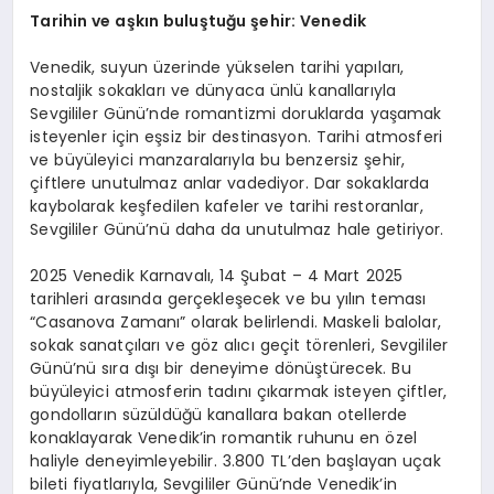
Tarihin ve aşkın buluştuğu şehir: Venedik
Venedik, suyun üzerinde yükselen tarihi yapıları,
nostaljik sokakları ve dünyaca ünlü kanallarıyla
Sevgililer Günü’nde romantizmi doruklarda yaşamak
isteyenler için eşsiz bir destinasyon. Tarihi atmosferi
ve büyüleyici manzaralarıyla bu benzersiz şehir,
çiftlere unutulmaz anlar vadediyor. Dar sokaklarda
kaybolarak keşfedilen kafeler ve tarihi restoranlar,
Sevgililer Günü’nü daha da unutulmaz hale getiriyor.
2025 Venedik Karnavalı, 14 Şubat – 4 Mart 2025
tarihleri arasında gerçekleşecek ve bu yılın teması
“Casanova Zamanı” olarak belirlendi. Maskeli balolar,
sokak sanatçıları ve göz alıcı geçit törenleri, Sevgililer
Günü’nü sıra dışı bir deneyime dönüştürecek. Bu
büyüleyici atmosferin tadını çıkarmak isteyen çiftler,
gondolların süzüldüğü kanallara bakan otellerde
konaklayarak Venedik’in romantik ruhunu en özel
haliyle deneyimleyebilir. 3.800 TL’den başlayan uçak
bileti fiyatlarıyla, Sevgililer Günü’nde Venedik’in