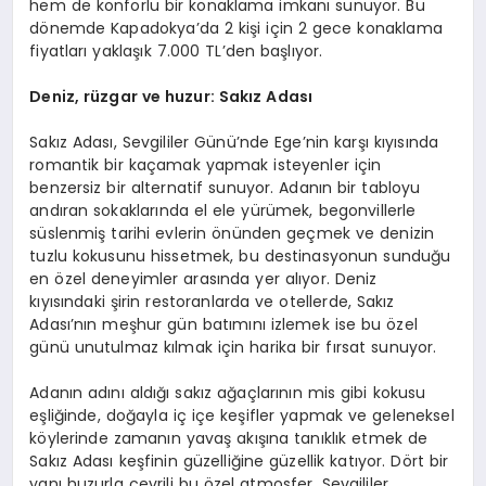
hem de konforlu bir konaklama imkanı sunuyor. Bu
dönemde Kapadokya’da 2 kişi için 2 gece konaklama
fiyatları yaklaşık 7.000 TL’den başlıyor.
Deniz, rüzgar ve huzur: Sakız Adası
Sakız Adası, Sevgililer Günü’nde Ege’nin karşı kıyısında
romantik bir kaçamak yapmak isteyenler için
benzersiz bir alternatif sunuyor. Adanın bir tabloyu
andıran sokaklarında el ele yürümek, begonvillerle
süslenmiş tarihi evlerin önünden geçmek ve denizin
tuzlu kokusunu hissetmek, bu destinasyonun sunduğu
en özel deneyimler arasında yer alıyor. Deniz
kıyısındaki şirin restoranlarda ve otellerde, Sakız
Adası’nın meşhur gün batımını izlemek ise bu özel
günü unutulmaz kılmak için harika bir fırsat sunuyor.
Adanın adını aldığı sakız ağaçlarının mis gibi kokusu
eşliğinde, doğayla iç içe keşifler yapmak ve geleneksel
köylerinde zamanın yavaş akışına tanıklık etmek de
Sakız Adası keşfinin güzelliğine güzellik katıyor. Dört bir
yanı huzurla çevrili bu özel atmosfer, Sevgililer