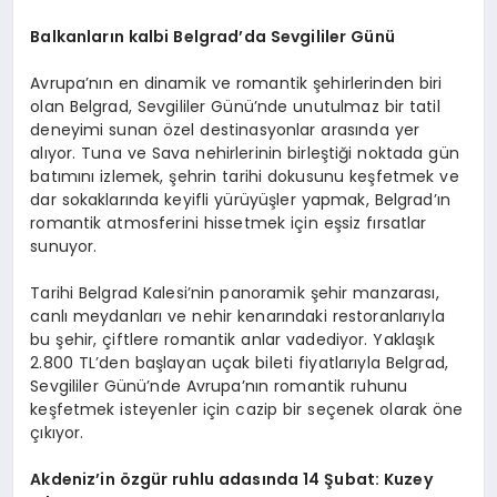
Balkanların k
albi Belgrad
’
da Sevgililer Günü
Avrupa’nın en dinamik ve romantik şehirlerinden biri
olan Belgrad, Sevgililer Günü’nde unutulmaz bir tatil
deneyimi sunan özel destinasyonlar arasında yer
alıyor. Tuna ve Sava nehirlerinin birleştiği noktada gün
batımını izlemek, şehrin tarihi dokusunu keşfetmek ve
dar sokaklarında keyifli yürüyüşler yapmak, Belgrad’ın
romantik atmosferini hissetmek için eşsiz fırsatlar
sunuyor.
Tarihi Belgrad Kalesi’nin panoramik şehir manzarası,
canlı meydanları ve nehir kenarındaki restoranlarıyla
bu şehir, çiftlere romantik anlar vadediyor. Yaklaşık
2.800 TL’den başlayan uçak bileti fiyatlarıyla Belgrad,
Sevgililer Günü’nde Avrupa’nın romantik ruhunu
keşfetmek isteyenler için cazip bir seçenek olarak öne
çıkıyor.
Akdeniz
’
in özgür ruhlu a
das
ında 14 Şubat: Kuzey