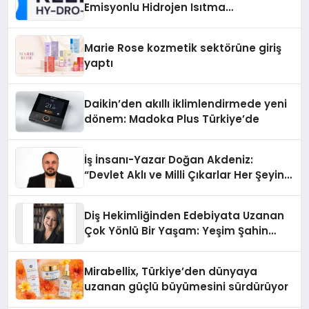
Emisyonlu Hidrojen Isıtma
Teknolojisinde ISO ve TSSA
Düzenleyici Onaylarını Aldı
Marie Rose kozmetik sektörüne giriş
yaptı
Daikin’den akıllı iklimlendirmede yeni
dönem: Madoka Plus Türkiye’de
İş İnsanı-Yazar Doğan Akdeniz:
“Devlet Aklı ve Milli Çıkarlar Her Şeyin
Üzerindedir”
Diş Hekimliğinden Edebiyata Uzanan
Çok Yönlü Bir Yaşam: Yeşim Şahin
Yaman
Mirabellix, Türkiye’den dünyaya
uzanan güçlü büyümesini sürdürüyor