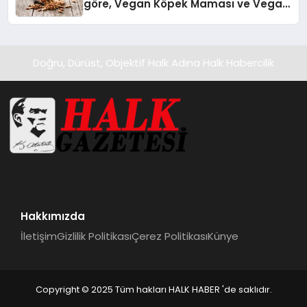
göre, Vegan Köpek Maması ve Vegan
Kedi Mamasının İyi Sindirildiğini
Ortaya Koydu
Doğru, Dürüst, Objektif Halk Adına Halk Habercilik
Hakkımızda
İletişim
Gizlilik Politikası
Çerez Politikası
Künye
Copyright © 2025 Tüm hakları HALK HABER 'de saklıdır.