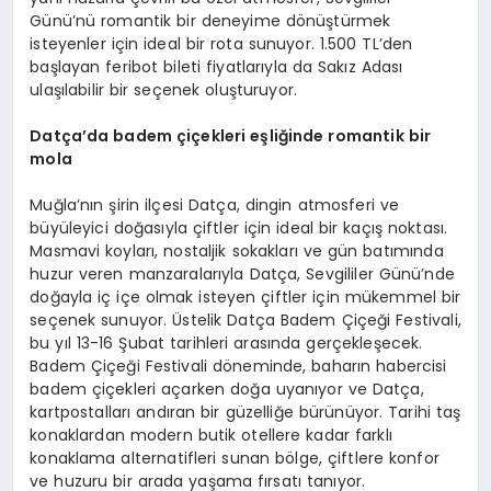
Günü’nü romantik bir deneyime dönüştürmek
isteyenler için ideal bir rota sunuyor. 1.500 TL’den
başlayan feribot bileti fiyatlarıyla da Sakız Adası
ulaşılabilir bir seçenek oluşturuyor.
Datça
’
da
badem çiçekleri eşliğinde romantik bir
m
ola
Muğla’nın şirin ilçesi Datça, dingin atmosferi ve
büyüleyici doğasıyla çiftler için ideal bir kaçış noktası.
Masmavi koyları, nostaljik sokakları ve gün batımında
huzur veren manzaralarıyla Datça, Sevgililer Günü’nde
doğayla iç içe olmak isteyen çiftler için mükemmel bir
seçenek sunuyor. Üstelik Datça Badem Çiçeği Festivali,
bu yıl 13-16 Şubat tarihleri arasında gerçekleşecek.
Badem Çiçeği Festivali döneminde, baharın habercisi
badem çiçekleri açarken doğa uyanıyor ve Datça,
kartpostalları andıran bir güzelliğe bürünüyor. Tarihi taş
konaklardan modern butik otellere kadar farklı
konaklama alternatifleri sunan bölge, çiftlere konfor
ve huzuru bir arada yaşama fırsatı tanıyor.