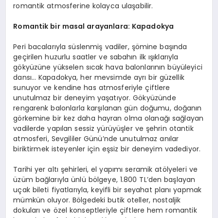
romantik atmosferine kolayca ulaşabilir.
Romantik bir masal arayanlara: Kapadokya
Peri bacalarıyla süslenmiş vadiler, şömine başında
geçirilen huzurlu saatler ve sabahın ilk ışıklarıyla
gökyüzüne yükselen sıcak hava balonlarının büyüleyici
dansı… Kapadokya, her mevsimde ayrı bir güzellik
sunuyor ve kendine has atmosferiyle çiftlere
unutulmaz bir deneyim yaşatıyor. Gökyüzünde
rengarenk balonlarla karşılanan gün doğumu, doğanın
görkemine bir kez daha hayran olma olanağı sağlayan
vadilerde yapılan sessiz yürüyüşler ve şehrin otantik
atmosferi, Sevgililer Günü’nde unutulmaz anılar
biriktirmek isteyenler için eşsiz bir deneyim vadediyor.
Tarihi yer altı şehirleri, el yapımı seramik atölyeleri ve
üzüm bağlarıyla ünlü bölgeye, 1.800 TL’den başlayan
uçak bileti fiyatlarıyla, keyifli bir seyahat planı yapmak
mümkün oluyor. Bölgedeki butik oteller, nostaljik
dokuları ve özel konseptleriyle çiftlere hem romantik