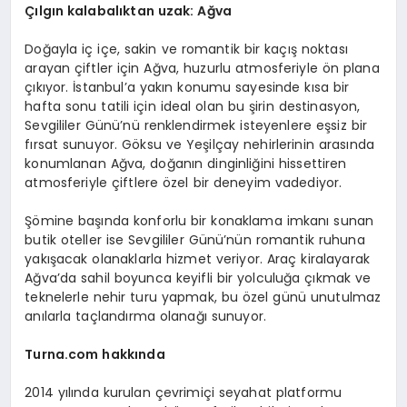
Çılgın kalabalıktan uzak: Ağva
Doğayla iç içe, sakin ve romantik bir kaçış noktası
arayan çiftler için Ağva, huzurlu atmosferiyle ön plana
çıkıyor. İstanbul’a yakın konumu sayesinde kısa bir
hafta sonu tatili için ideal olan bu şirin destinasyon,
Sevgililer Günü’nü renklendirmek isteyenlere eşsiz bir
fırsat sunuyor. Göksu ve Yeşilçay nehirlerinin arasında
konumlanan Ağva, doğanın dinginliğini hissettiren
atmosferiyle çiftlere özel bir deneyim vadediyor.
Şömine başında konforlu bir konaklama imkanı sunan
butik oteller ise Sevgililer Günü’nün romantik ruhuna
yakışacak olanaklarla hizmet veriyor. Araç kiralayarak
Ağva’da sahil boyunca keyifli bir yolculuğa çıkmak ve
teknelerle nehir turu yapmak, bu özel günü unutulmaz
anılarla taçlandırma olanağı sunuyor.
Turna.com
hakkında
2014 yılında kurulan çevrimiçi seyahat platformu