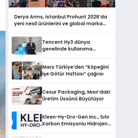
Derya Arms, İstanbul Prohunt 2026’da
yeni nesil ürünlerini ve global marka
vizyonunu sergiledi
Tencent Hy3 dünya
genelinde kullanıma
sunuldu
Mars Türkiye’den “Köpeğini
İşe Götür Haftası” çağrısı
Cesur Packaging, Mısır’daki
Üretim Üssünü Büyütüyor
Kleen-Hy-Dro-Gen Inc., Sıfır
Karbon Emisyonlu Hidrojen
Isıtma Teknolojisinde ISO ve
TSSA Düzenleyici Onaylarını