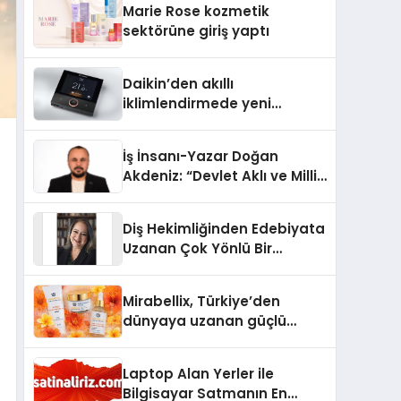
Marie Rose kozmetik
Aldı
sektörüne giriş yaptı
Daikin’den akıllı
iklimlendirmede yeni
dönem: Madoka Plus
Türkiye’de
İş İnsanı-Yazar Doğan
Akdeniz: “Devlet Aklı ve Milli
Çıkarlar Her Şeyin
Üzerindedir”
Diş Hekimliğinden Edebiyata
Uzanan Çok Yönlü Bir
Yaşam: Yeşim Şahin Yaman
Mirabellix, Türkiye’den
dünyaya uzanan güçlü
büyümesini sürdürüyor
Laptop Alan Yerler ile
Bilgisayar Satmanın En