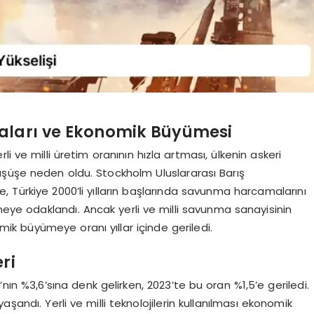
aları ve Ekonomik Büyümesi
i ve milli üretim oranının hızla artması, ülkenin askeri
üşüşe neden oldu. Stockholm Uluslararası Barış
re, Türkiye 2000’li yılların başlarında savunma harcamalarını
rmeye odaklandı. Ancak yerli ve milli savunma sanayisinin
mik büyümeye oranı yıllar içinde geriledi.
ri
ın %3,6’sına denk gelirken, 2023’te bu oran %1,5’e geriledi.
şandı. Yerli ve milli teknolojilerin kullanılması ekonomik