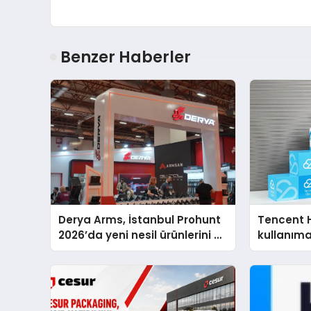
Benzer Haberler
Derya Arms, İstanbul Prohunt
Tencent 
2026’da yeni nesil ürünlerini ve
kullanım
global marka vizyonunu
sergiledi