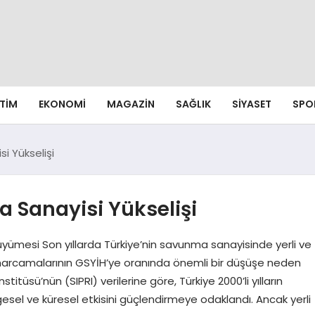
ITIM
EKONOMI
MAGAZIN
SAĞLIK
SIYASET
SPO
i Yükselişi
a Sanayisi Yükselişi
ümesi Son yıllarda Türkiye’nin savunma sanayisinde yerli ve
ri harcamalarının GSYİH’ye oranında önemli bir düşüşe neden
titüsü’nün (SIPRI) verilerine göre, Türkiye 2000’li yılların
sel ve küresel etkisini güçlendirmeye odaklandı. Ancak yerli