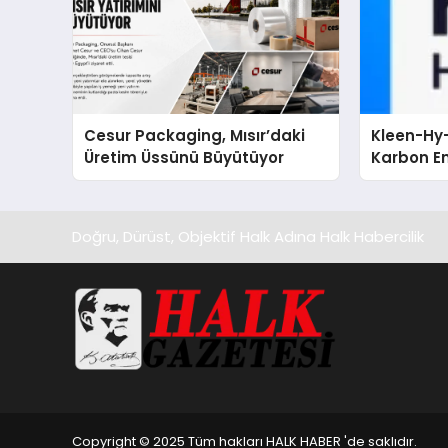
Cesur Packaging, Mısır’daki
Kleen-Hy-
Üretim Üssünü Büyütüyor
Karbon Em
Isıtma Te
TSSA Düze
Aldı
Doğru, Dürüst, Objektif Halk Adına Halk Habercilik
Copyright © 2025 Tüm hakları HALK HABER 'de saklıdır.