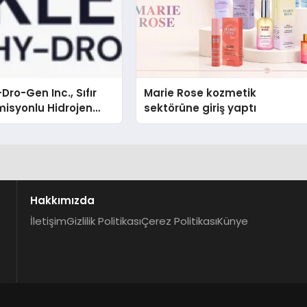
Dro-Gen Inc., Sıfır
Marie Rose kozmetik
isyonlu Hidrojen
sektörüne giriş yaptı
knolojisinde ISO ve
nleyici Onaylarını
Hakkımızda
İletişim
Gizlilik Politikası
Çerez Politikası
Künye