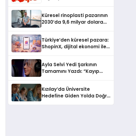
Güvenli ve Karlı Yolu
Küresel rinoplasti pazarının
2030’da 9,6 milyar dolara
ulaşması bekleniyor
Türkiye’den küresel pazara:
ShopinX, dijital ekonomi ile
gerçek dünya alışverişini bir
araya getirmeyi hedefliyor
Ayla Selvi Yedi Şarkının
Tamamını Yazdı: “Kayıp
Kasetler 1” 31 Temmuz’da
Yayında
Kızılay’da Üniversite
Hedefine Giden Yolda Doğru
Eğitim Desteği