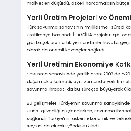
maliyetleri düşürdü, askeri harcamaların bütçe 
Yerli Üretim Projeleri ve Önem
Türk savunma sanayisinin “millileşme” süreci ka
üretilmeye başlandı. İHA/SİHA projeleri gibi öncü 
gibi birçok ürün artık yerli üretimle hayata geçir
olarak da önemli kazançlar sağladı.
Yerli Üretimin Ekonomiye Katk
Savunma sanayisinde yerlilik oranı 2002’de %20 
düşürmekle kalmadı, aynı zamanda yerli firmaları
savunma ihracatı da bu süreçte büyüyerek ülk
Bu gelişmeler Türkiye’nin savunma sanayisinde da
ulusal güvenliği güçlendirirken, savunma ihraca
sağlandı. Türkiye’nin askeri, ekonomik ve tekno
sayısını da olumlu yönde etkiledi.