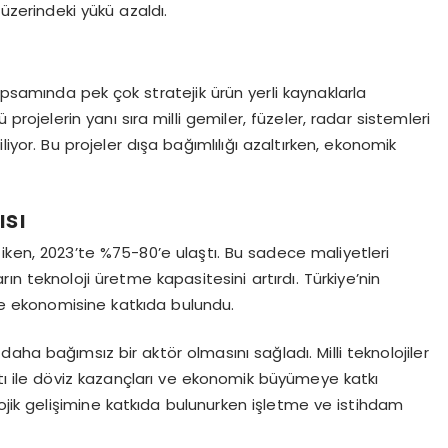
üzerindeki yükü azaldı.
i
psamında pek çok stratejik ürün yerli kaynaklarla
projelerin yanı sıra milli gemiler, füzeler, radar sistemleri
iliyor. Bu projeler dışa bağımlılığı azaltırken, ekonomik
ısı
iken, 2023’te %75-80’e ulaştı. Bu sadece maliyetleri
n teknoloji üretme kapasitesini artırdı. Türkiye’nin
e ekonomisine katkıda bulundu.
ha bağımsız bir aktör olmasını sağladı. Milli teknolojiler
tı ile döviz kazançları ve ekonomik büyümeye katkı
lojik gelişimine katkıda bulunurken işletme ve istihdam