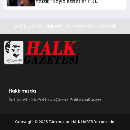
Yazdı: “Kayıp Kasetler 1” 31
Temmuz’da Yayında
Doğru, Dürüst, Objektif Halk Adına Halk Habercilik
Hakkımızda
İletişim
Gizlilik Politikası
Çerez Politikası
Künye
Copyright © 2025 Tüm hakları HALK HABER 'de saklıdır.