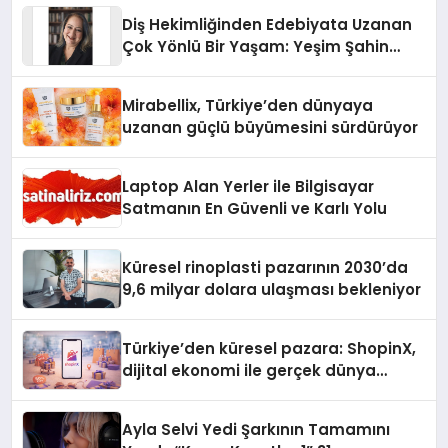
Diş Hekimliğinden Edebiyata Uzanan
Çok Yönlü Bir Yaşam: Yeşim Şahin
Yaman
Mirabellix, Türkiye’den dünyaya
uzanan güçlü büyümesini sürdürüyor
Laptop Alan Yerler ile Bilgisayar
Satmanın En Güvenli ve Karlı Yolu
Küresel rinoplasti pazarının 2030’da
9,6 milyar dolara ulaşması bekleniyor
Türkiye’den küresel pazara: ShopinX,
dijital ekonomi ile gerçek dünya
alışverişini bir araya getirmeyi
hedefliyor
Ayla Selvi Yedi Şarkının Tamamını