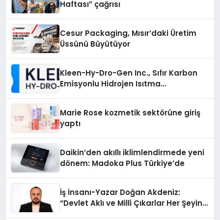
Haftası” çağrısı
Cesur Packaging, Mısır’daki Üretim
Üssünü Büyütüyor
Kleen-Hy-Dro-Gen Inc., Sıfır Karbon
Emisyonlu Hidrojen Isıtma
Teknolojisinde ISO ve TSSA
Düzenleyici Onaylarını Aldı
Marie Rose kozmetik sektörüne giriş
yaptı
Daikin’den akıllı iklimlendirmede yeni
dönem: Madoka Plus Türkiye’de
İş İnsanı-Yazar Doğan Akdeniz:
“Devlet Aklı ve Milli Çıkarlar Her Şeyin
Üzerindedir”