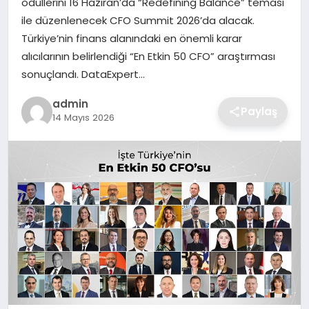
ödüllerini 16 Haziran’da “Redefining Balance” teması
SIYASET
ile düzenlenecek CFO Summit 2026’da alacak.
Türkiye’nin finans alanındaki en önemli karar
SPOR
alıcılarının belirlendiği “En Etkin 50 CFO” araştırması
sonuçlandı. DataExpert…
TEKNOLOJI
admin
Paylaş
YAŞAM
14 Mayıs 2026