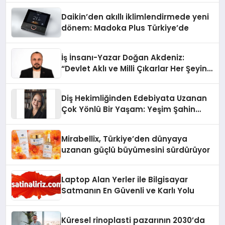
Daikin’den akıllı iklimlendirmede yeni
dönem: Madoka Plus Türkiye’de
İş İnsanı-Yazar Doğan Akdeniz:
“Devlet Aklı ve Milli Çıkarlar Her Şeyin
Üzerindedir”
Diş Hekimliğinden Edebiyata Uzanan
Çok Yönlü Bir Yaşam: Yeşim Şahin
Yaman
Mirabellix, Türkiye’den dünyaya
uzanan güçlü büyümesini sürdürüyor
Laptop Alan Yerler ile Bilgisayar
Satmanın En Güvenli ve Karlı Yolu
Küresel rinoplasti pazarının 2030’da