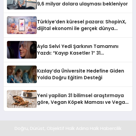
9,6 milyar dolara ulaşması bekleniyor
Türkiye’den küresel pazara: ShopinX,
dijital ekonomi ile gerçek dünya
alışverişini bir araya getirmeyi
hedefliyor
Ayla Selvi Yedi Şarkının Tamamını
Yazdı: “Kayıp Kasetler 1” 31
Temmuz’da Yayında
Kızılay’da Üniversite Hedefine Giden
Yolda Doğru Eğitim Desteği
Yeni yapilan 31 bilimsel araştırmaya
göre, Vegan Köpek Maması ve Vegan
Kedi Mamasının İyi Sindirildiğini
Ortaya Koydu
Doğru, Dürüst, Objektif Halk Adına Halk Habercilik