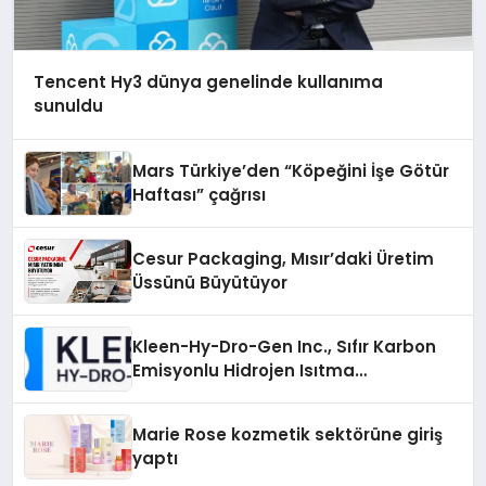
Tencent Hy3 dünya genelinde kullanıma
sunuldu
Mars Türkiye’den “Köpeğini İşe Götür
Haftası” çağrısı
Cesur Packaging, Mısır’daki Üretim
Üssünü Büyütüyor
Kleen-Hy-Dro-Gen Inc., Sıfır Karbon
Emisyonlu Hidrojen Isıtma
Teknolojisinde ISO ve TSSA
Düzenleyici Onaylarını Aldı
Marie Rose kozmetik sektörüne giriş
yaptı