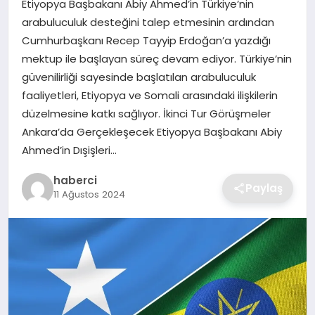
Etiyopya Başbakanı Abiy Ahmed’in Türkiye’nin
SIYASET
arabuluculuk desteğini talep etmesinin ardından
Cumhurbaşkanı Recep Tayyip Erdoğan’a yazdığı
SPOR
mektup ile başlayan süreç devam ediyor. Türkiye’nin
güvenilirliği sayesinde başlatılan arabuluculuk
TEKNOLOJI
faaliyetleri, Etiyopya ve Somali arasındaki ilişkilerin
düzelmesine katkı sağlıyor. İkinci Tur Görüşmeler
YAŞAM
Ankara’da Gerçekleşecek Etiyopya Başbakanı Abiy
Ahmed’in Dışişleri…
haberci
Paylaş
11 Ağustos 2024