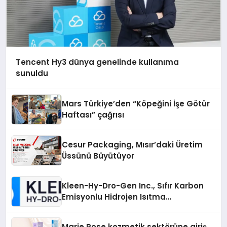
Tencent Hy3 dünya genelinde kullanıma
sunuldu
Mars Türkiye’den “Köpeğini İşe Götür
Haftası” çağrısı
Cesur Packaging, Mısır’daki Üretim
Üssünü Büyütüyor
Kleen-Hy-Dro-Gen Inc., Sıfır Karbon
Emisyonlu Hidrojen Isıtma
Teknolojisinde ISO ve TSSA
Düzenleyici Onaylarını Aldı
Marie Rose kozmetik sektörüne giriş