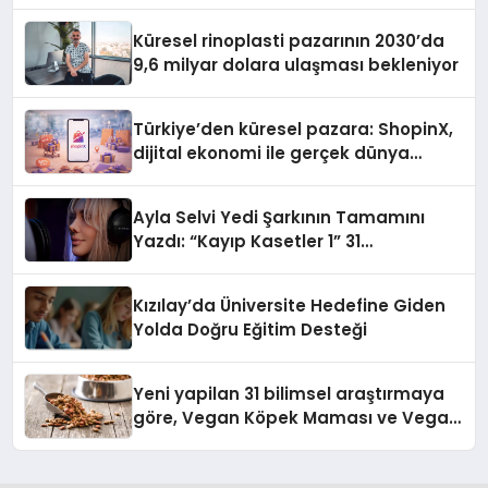
Küresel rinoplasti pazarının 2030’da
9,6 milyar dolara ulaşması bekleniyor
Türkiye’den küresel pazara: ShopinX,
dijital ekonomi ile gerçek dünya
alışverişini bir araya getirmeyi
hedefliyor
Ayla Selvi Yedi Şarkının Tamamını
Yazdı: “Kayıp Kasetler 1” 31
Temmuz’da Yayında
Kızılay’da Üniversite Hedefine Giden
Yolda Doğru Eğitim Desteği
Yeni yapilan 31 bilimsel araştırmaya
göre, Vegan Köpek Maması ve Vegan
Kedi Mamasının İyi Sindirildiğini
Ortaya Koydu