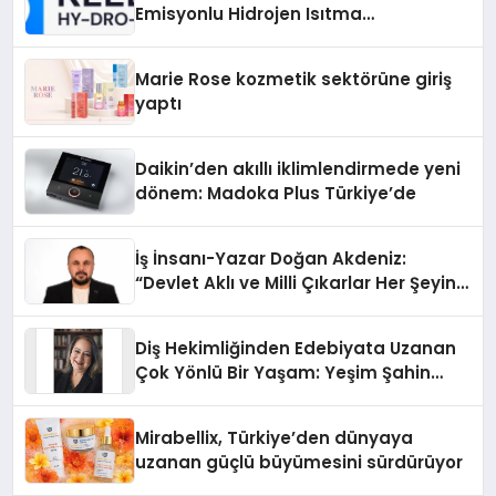
Emisyonlu Hidrojen Isıtma
Teknolojisinde ISO ve TSSA
Düzenleyici Onaylarını Aldı
Marie Rose kozmetik sektörüne giriş
yaptı
Daikin’den akıllı iklimlendirmede yeni
dönem: Madoka Plus Türkiye’de
İş İnsanı-Yazar Doğan Akdeniz:
“Devlet Aklı ve Milli Çıkarlar Her Şeyin
Üzerindedir”
Diş Hekimliğinden Edebiyata Uzanan
Çok Yönlü Bir Yaşam: Yeşim Şahin
Yaman
Mirabellix, Türkiye’den dünyaya
uzanan güçlü büyümesini sürdürüyor