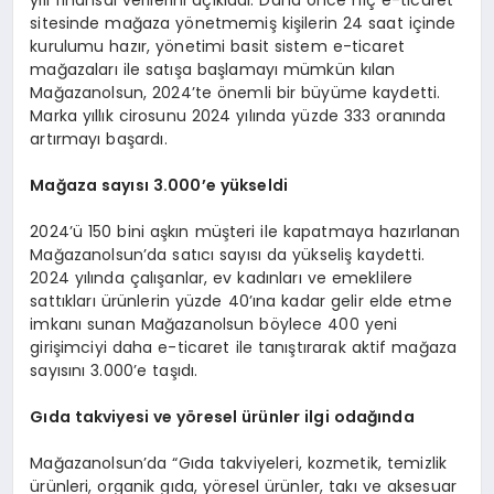
yılı finansal verilerini açıkladı. Daha önce hiç e-ticaret
sitesinde mağaza yönetmemiş kişilerin 24 saat içinde
kurulumu hazır, yönetimi basit sistem e-ticaret
mağazaları ile satışa başlamayı mümkün kılan
Mağazanolsun, 2024’te önemli bir büyüme kaydetti.
Marka yıllık cirosunu 2024 yılında yüzde 333 oranında
artırmayı başardı.
Mağaza sayısı 3.000
’
e yükseldi
2024’ü 150 bini aşkın müşteri ile kapatmaya hazırlanan
Mağazanolsun’da satıcı sayısı da yükseliş kaydetti.
2024 yılında çalışanlar, ev kadınları ve emeklilere
sattıkları ürünlerin yüzde 40’ına kadar gelir elde etme
imkanı sunan Mağazanolsun böylece 400 yeni
girişimciyi daha e-ticaret ile tanıştırarak aktif mağaza
sayısını 3.000’e taşıdı.
Gıda takviyesi ve y
ö
resel ürünler ilgi odağında
Mağazanolsun’da “Gıda takviyeleri, kozmetik, temizlik
ürünleri, organik gıda, yöresel ürünler, takı ve aksesuar