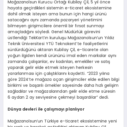
Mağazanolsun Kurucu Ortağı Kubilay Çil, 5 yıl önce
hayata geçirdikleri sistemin e-ticaret ekosistemine
dahil olmak isteyen ama bunun için hangi ürünü
satacağını aynı zamanda pazaryeri yönetimini
bilmeyen girişimcilere önemli bir fırsat sunmayı
amaçladığını söyledi. Genel Müdürlük görevini
üstlendiği TekKart’ın kuruluşu Mağazanolsun’un Yıldız
Teknik Üniversitesi YTÜ Teknokent’te faaliyetlerini
sürdürdüğünü aktaran Kubilay Çil, e-ticarete olan
yoğun ilgiden kendi ürününü imal eden markalar aynı
zamanda çalışanlar, ev kadınları, emekliler ve satış
yaparak gelir elde etmek isteyen herkesin
yararlanması için çalıştıklarını kaydetti. “2023 yılına
göre 2024’te mağaza açan girişimciler elde edilen bilgi
birikimi ve başarılı örnekler sayesinde daha hızlı gelişim
sağladılar ve mağazalarından gelir elde etme süresin
6 aydan 2 ay seviyesine çekmeyi başardılar” dedi.
Dünya devleri ile çalışmayı planlıyor
Mağazanolsun’un Türkiye e-ticaret ekosistemine yeni