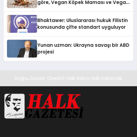
göre, Vegan Köpek Maması ve Vegan
Kedi Mamasının İyi Sindirildiğini
Ortaya Koydu
Bhaktawer: Uluslararası hukuk Filistin
konusunda çifte standart uyguluyor
Yunan uzman: Ukrayna savaşı bir ABD
projesi
Doğru, Dürüst, Objektif Halk Adına Halk Habercilik