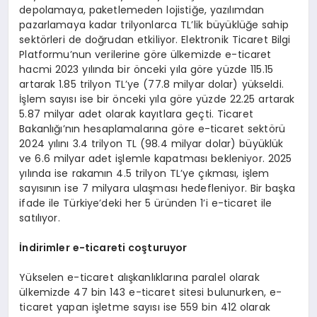
depolamaya, paketlemeden lojistiğe, yazılımdan
pazarlamaya kadar trilyonlarca TL’lik büyüklüğe sahip
sektörleri de doğrudan etkiliyor. Elektronik Ticaret Bilgi
Platformu’nun verilerine göre ülkemizde e-ticaret
hacmi 2023 yılında bir önceki yıla göre yüzde 115.15
artarak 1.85 trilyon TL’ye (77.8 milyar dolar) yükseldi.
İşlem sayısı ise bir önceki yıla göre yüzde 22.25 artarak
5.87 milyar adet olarak kayıtlara geçti. Ticaret
Bakanlığı’nın hesaplamalarına göre e-ticaret sektörü
2024 yılını 3.4 trilyon TL (98.4 milyar dolar) büyüklük
ve 6.6 milyar adet işlemle kapatması bekleniyor. 2025
yılında ise rakamın 4.5 trilyon TL’ye çıkması, işlem
sayısının ise 7 milyara ulaşması hedefleniyor. Bir başka
ifade ile Türkiye’deki her 5 üründen 1’i e-ticaret ile
satılıyor.
İndirimler e-ticareti coşturuyor
Yükselen e-ticaret alışkanlıklarına paralel olarak
ülkemizde 47 bin 143 e-ticaret sitesi bulunurken, e-
ticaret yapan işletme sayısı ise 559 bin 412 olarak