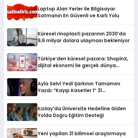
Laptop Alan Yerler ile Bilgisayar
Satmanın En Güvenli ve Karlı Yolu
Küresel rinoplasti pazarının 2030’da
9,6 milyar dolara ulaşması bekleniyor
Türkiye’den küresel pazara: ShopinX,
dijital ekonomi ile gerçek dünya
alışverişini bir araya getirmeyi
hedefliyor
Ayla Selvi Yedi Şarkının Tamamını
Yazdı: “Kayıp Kasetler 1” 31
Temmuz’da Yayında
Kızılay’da Üniversite Hedefine Giden
Yolda Doğru Eğitim Desteği
Yeni yapilan 31 bilimsel araştırmaya