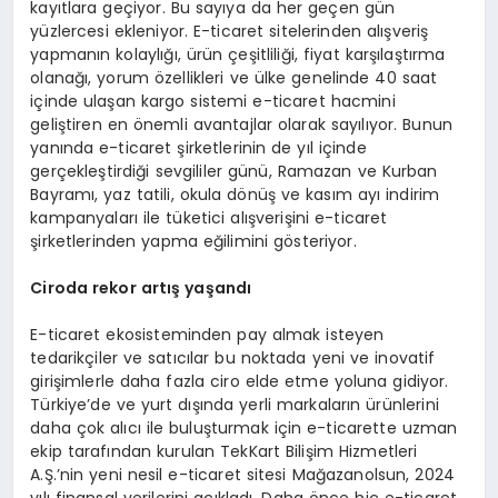
kayıtlara geçiyor. Bu sayıya da her geçen gün
yüzlercesi ekleniyor. E-ticaret sitelerinden alışveriş
yapmanın kolaylığı, ürün çeşitliliği, fiyat karşılaştırma
olanağı, yorum özellikleri ve ülke genelinde 40 saat
içinde ulaşan kargo sistemi e-ticaret hacmini
geliştiren en önemli avantajlar olarak sayılıyor. Bunun
yanında e-ticaret şirketlerinin de yıl içinde
gerçekleştirdiği sevgililer günü, Ramazan ve Kurban
Bayramı, yaz tatili, okula dönüş ve kasım ayı indirim
kampanyaları ile tüketici alışverişini e-ticaret
şirketlerinden yapma eğilimini gösteriyor.
Ciroda rekor artış yaşandı
E-ticaret ekosisteminden pay almak isteyen
tedarikçiler ve satıcılar bu noktada yeni ve inovatif
girişimlerle daha fazla ciro elde etme yoluna gidiyor.
Türkiye’de ve yurt dışında yerli markaların ürünlerini
daha çok alıcı ile buluşturmak için e-ticarette uzman
ekip tarafından kurulan TekKart Bilişim Hizmetleri
A.Ş.’nin yeni nesil e-ticaret sitesi Mağazanolsun, 2024