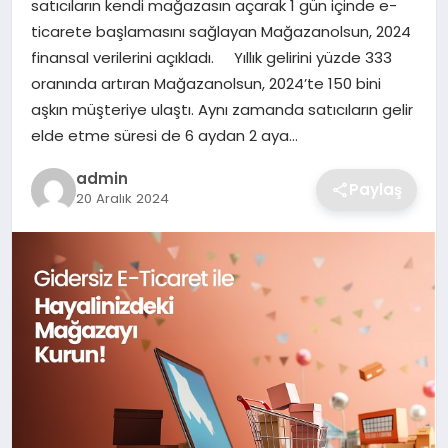
satıcıların kendi mağazasın açarak 1 gün içinde e-
SIYASET
ticarete başlamasını sağlayan Mağazanolsun, 2024
finansal verilerini açıkladı. Yıllık gelirini yüzde 333
SPOR
oranında artıran Mağazanolsun, 2024’te 150 bini
aşkın müşteriye ulaştı. Aynı zamanda satıcıların gelir
TEKNOLOJI
elde etme süresi de 6 aydan 2 aya…
YAŞAM
admin
Paylaş
20 Aralık 2024