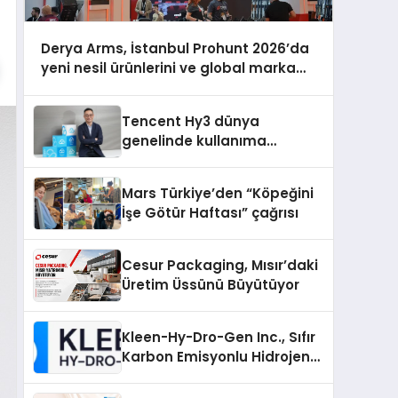
Derya Arms, İstanbul Prohunt 2026’da
yeni nesil ürünlerini ve global marka
vizyonunu sergiledi
Tencent Hy3 dünya
genelinde kullanıma
sunuldu
Mars Türkiye’den “Köpeğini
İşe Götür Haftası” çağrısı
Cesur Packaging, Mısır’daki
Üretim Üssünü Büyütüyor
Kleen-Hy-Dro-Gen Inc., Sıfır
Karbon Emisyonlu Hidrojen
Isıtma Teknolojisinde ISO ve
TSSA Düzenleyici Onaylarını