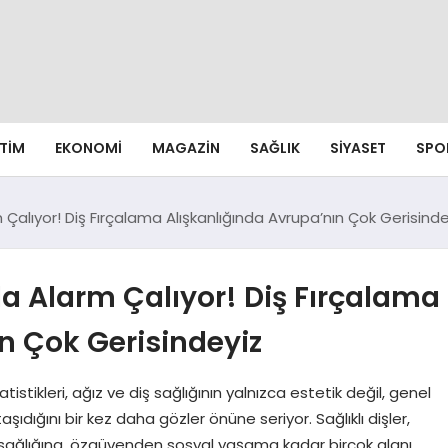
ITIM
EKONOMI
MAGAZIN
SAĞLIK
SIYASET
SPO
 Çalıyor! Diş Fırçalama Alışkanlığında Avrupa’nın Çok Gerisinde
da Alarm Çalıyor! Diş Fırçalama
n Çok Gerisindeyiz
istikleri, ağız ve diş sağlığının yalnızca estetik değil, genel
ıdığını bir kez daha gözler önüne seriyor. Sağlıklı dişler,
p sağlığına, özgüvenden sosyal yaşama kadar birçok alanı