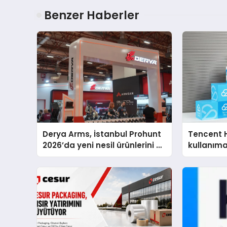
Benzer Haberler
Derya Arms, İstanbul Prohunt
Tencent 
2026’da yeni nesil ürünlerini ve
kullanım
global marka vizyonunu
sergiledi