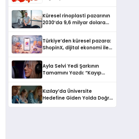
Güvenli ve Karlı Yolu
Küresel rinoplasti pazarının
2030’da 9,6 milyar dolara
ulaşması bekleniyor
Türkiye’den küresel pazara:
ShopinX, dijital ekonomi ile
gerçek dünya alışverişini bir
araya getirmeyi hedefliyor
Ayla Selvi Yedi Şarkının
Tamamını Yazdı: “Kayıp
Kasetler 1” 31 Temmuz’da
Yayında
Kızılay’da Üniversite
Hedefine Giden Yolda Doğru
Eğitim Desteği