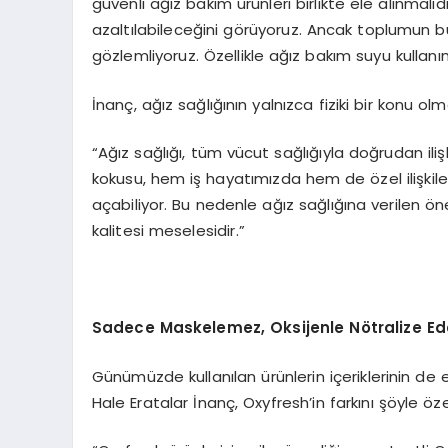
güvenli ağız bakım ürünleri birlikte ele alınmalı
azaltılabileceğini görüyoruz. Ancak toplumun 
gözlemliyoruz. Özellikle ağız bakım suyu kullan
İnanç, ağız sağlığının yalnızca fiziki bir konu ol
“Ağız sağlığı, tüm vücut sağlığıyla doğrudan ili
kokusu, hem iş hayatımızda hem de özel ilişkil
açabiliyor. Bu nedenle ağız sağlığına verilen 
kalitesi meselesidir.”
Sadece Maskelemez, Oksijenle N
ö
tralize Ed
Günümüzde kullanılan ürünlerin içeriklerinin de 
Hale Eratalar İnanç, Oxyfresh’in farkını şöyle öze