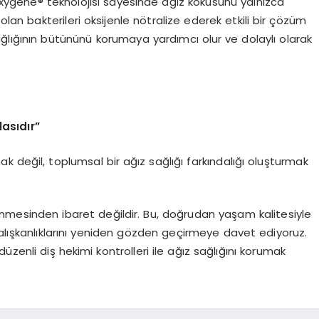
 Oxygene® teknolojisi sayesinde ağız kokusunu yalnızca
n bakterileri oksijenle nötralize ederek etkili bir çözüm
sağlığının bütününü korumaya yardımcı olur ve dolaylı olarak
asıdır”
k değil, toplumsal bir ağız sağlığı farkındalığı oluşturmak
ünmesinden ibaret değildir. Bu, doğrudan yaşam kalitesiyle
 alışkanlıklarını yeniden gözden geçirmeye davet ediyoruz.
e düzenli diş hekimi kontrolleri ile ağız sağlığını korumak