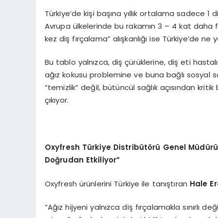
Türkiye’de kişi başına yıllık ortalama sadece 1 diş
Avrupa ülkelerinde bu rakamın 3 – 4 kat daha f
kez diş fırçalama” alışkanlığı ise Türkiye’de ne y
Bu tablo yalnızca, diş çürüklerine, diş eti hasta
ağız kokusu problemine ve buna bağlı sosyal sor
“temizlik” değil, bütüncül sağlık açısından krit
çıkıyor.
Oxyfresh T
ürkiye Distribüt
ö
rü Genel Müdürü 
Doğrudan Etkiliyor”
Oxyfresh ürünlerini Türkiye ile tanıştıran
Hale Er
“Ağız hijyeni yalnızca diş fırçalamakla sınırlı değil