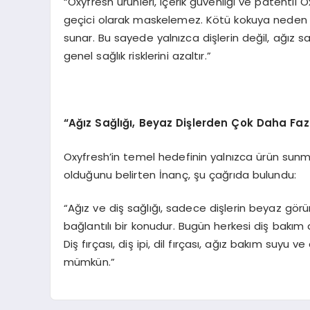
“Oxyfresh ürünleri, içerik güvenliği ve patentli
geçici olarak maskelemez. Kötü kokuya neden ola
sunar. Bu sayede yalnızca dişlerin değil, ağız 
genel sağlık risklerini azaltır.”
“
Ağız Sağlığı, Beyaz Dişlerden Çok Daha Fazl
Oxyfresh’in temel hedefinin yalnızca ürün sunma
olduğunu belirten İnanç, şu çağrıda bulundu:
“Ağız ve diş sağlığı, sadece dişlerin beyaz gör
bağlantılı bir konudur. Bugün herkesi diş bakım
Diş fırçası, diş ipi, dil fırçası, ağız bakım suyu v
mümkün.”