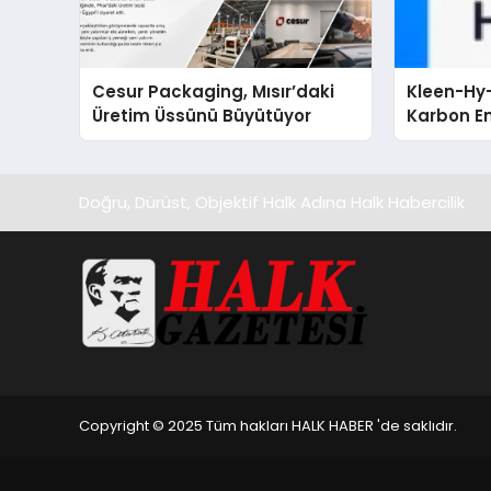
Cesur Packaging, Mısır’daki
Kleen-Hy-
Üretim Üssünü Büyütüyor
Karbon Em
Isıtma Te
TSSA Düze
Aldı
Doğru, Dürüst, Objektif Halk Adına Halk Habercilik
Copyright © 2025 Tüm hakları HALK HABER 'de saklıdır.