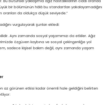
dır. Bu bütünsel yaklaşımla ağız hastalıklarının ciddi oranda
büyük bir bölümünün hâlâ bu standartları yakalayamadığını
ım oranları da oldukça düşük seviyede.”
madığını vurgulayarak şunları ekledi:
şkilidir. Aynı zamanda sosyal yaşamımızı da etkiler. Ağız
erimizde özgüven kaybına ve sosyal çekingenliğe yol
önem, sadece kişisel bakım değil, aynı zamanda yaşam
er
en az görünen etkisi kadar önemli hale geldiğini belirten
tliyor: