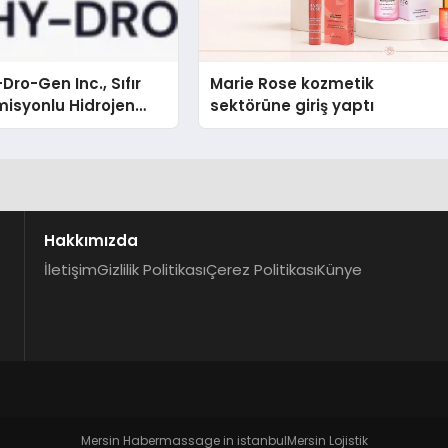
Dro-Gen Inc., Sıfır
Marie Rose kozmetik
isyonlu Hidrojen
sektörüne giriş yaptı
knolojisinde ISO ve
nleyici Onaylarını
Hakkımızda
İletişim
Gizlilik Politikası
Çerez Politikası
Künye
Mersin Haber
massage in istanbul
Mersin Lojistik