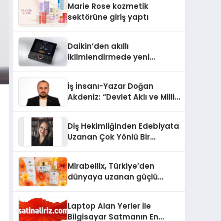
Marie Rose kozmetik
Aldı
sektörüne giriş yaptı
Daikin’den akıllı
iklimlendirmede yeni
dönem: Madoka Plus
Türkiye’de
İş İnsanı-Yazar Doğan
Akdeniz: “Devlet Aklı ve Milli
Çıkarlar Her Şeyin
Üzerindedir”
Diş Hekimliğinden Edebiyata
Uzanan Çok Yönlü Bir
Yaşam: Yeşim Şahin Yaman
Mirabellix, Türkiye’den
dünyaya uzanan güçlü
büyümesini sürdürüyor
Laptop Alan Yerler ile
Bilgisayar Satmanın En