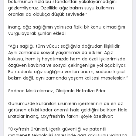
b
ö
lümünün
hâlâ bu standartları yakalayamadığını
g
ö
zlemliyoruz
. Özellikle ağız bakım suyu kullanım
oranları da
oldukç
a d
üşük
seviyede.”
İnanç, ağız sağlığının yalnızca fiziki bir konu olmadığını
vurgulayarak şunları ekledi:
“
Ağız sağlığı, tüm vücut sağlığıyla doğrudan ilişkilidir.
Aynı zamanda sosyal yaşamımızı da etkiler. Ağız
kokusu,
hem iş hayatımızda hem de
ö
zel
ilişkilerimizde
ö
zgüven
kaybına ve sosyal ç
ekingenli
ğe
yol açabiliyor.
Bu nedenle ağız sağlığına verilen
ö
nem, sadece kişisel
bakım değil, aynı zamanda yaşam kalitesi meselesidir.”
Sadece Maskelemez, Oksijenle N
ö
tralize
Eder
Günümüzde kullanılan ürünlerin içeriklerinin de en az
g
ö
rünen
etkisi kadar
ö
nemli hale geldiğini belirten Hale
Eratalar İnanç
,
Oxyfresh
’
in farkını şöyle
ö
zetliyor
:
“
Oxyfresh
ürünleri, içerik güvenliği ve patentli
Oxygene
® teknolojisi sayesinde ağız kokusunu yalnızca