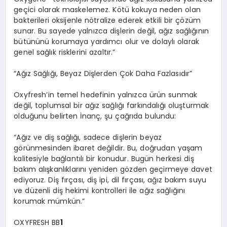
geçici olarak maskelemez. K
ö
tü
kokuya neden olan
bakterileri oksijenle n
ö
tralize
ederek etkili bir çözüm
sunar. Bu sayede
yalnı
zca di
şlerin
değ
il, a
ğız
sağlığının
bütününü korumaya yardımcı olur ve dolaylı olarak
genel sağlık risklerini azaltır.”
“
Ağız Sağlığı, Beyaz Dişlerden Çok Daha Fazlasıdır”
Oxyfresh
’
in temel hedefinin yalnızca ürün sunmak
değil, toplumsal bir ağız sağlığı farkı
ndal
ığı
oluşturmak
olduğunu belirten İnanç, şu çağrıda bulundu:
“
Ağız ve diş sağlığı, sadece dişlerin beyaz
g
ö
rünmesinden
ibaret değildir. Bu, doğrudan yaşam
kalitesiyle bağlantılı bir konudur. Bugün herkesi diş
bakım alışkanlıklarını yeniden g
ö
zden
geçirmeye davet
ediyoruz. Diş fırçası,
di
ş ipi, dil fırçası, ağız bakım suyu
ve düzenli diş hekimi kontrolleri ile ağız sağlığını
korumak mümkün.”
OXYFRESH BB
1