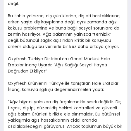
de
ğ
il.
Bu tablo yalnızca, diş çürüklerine, diş eti hastalıklarına,
erken yaş
ta di
ş kayıpları
na de
ğ
il;
aynı zamanda ağız
kokusu problemine ve buna bağlı sosyal sorunlara da
zemin hazırlıyor. Ağız bakımının yalnızca
“
temizlik”
değil, bütüncül sağlık açısından kritik bir koruyucu
ö
nlem
olduğu bu verilerle bir kez daha ortaya çıkıyor.
Oxyfresh
T
ürkiye
Distribüt
ö
rü
Genel Müdürü Hale
Eratalar İnanç Uyardı:
“
Ağız Sağlığı Sosyal Hayatı
Doğrudan Etkiliyor”
Oxyfresh
ürünlerini Türkiye ile tanıştı
ran
Hale Eratalar
İnanç
, konuyla ilgili ş
u de
ğerlendirmeleri
yaptı:
“
Ağız hijyeni
yalnı
zca di
ş fırçalamakla sınırlı değildir. Diş
fırçası
, di
ş
ipi, d
üzenli
diş hekimi kontrolleri ve güvenli
ağız bakım ürünleri birlikte ele alınmalıdır. Bu bütünsel
yaklaşımla ağız hastalıklarının ciddi oranda
azaltılabileceğini g
ö
rüyoruz
. Ancak toplumun büyük bir