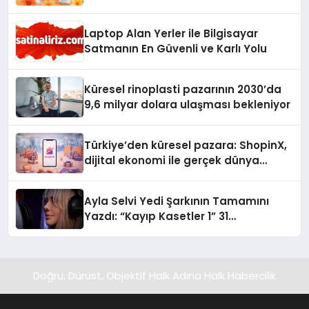
Laptop Alan Yerler ile Bilgisayar
Satmanın En Güvenli ve Karlı Yolu
Küresel rinoplasti pazarının 2030’da
9,6 milyar dolara ulaşması bekleniyor
Türkiye’den küresel pazara: ShopinX,
dijital ekonomi ile gerçek dünya
alışverişini bir araya getirmeyi
hedefliyor
Ayla Selvi Yedi Şarkının Tamamını
Yazdı: “Kayıp Kasetler 1” 31
Temmuz’da Yayında
Doğru, Dürüst, Objektif Halk Adına Halk Habercilik