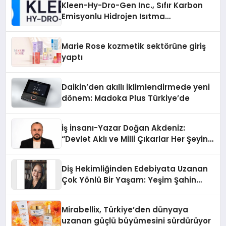
Kleen-Hy-Dro-Gen Inc., Sıfır Karbon
Emisyonlu Hidrojen Isıtma
Teknolojisinde ISO ve TSSA
Düzenleyici Onaylarını Aldı
Marie Rose kozmetik sektörüne giriş
yaptı
Daikin’den akıllı iklimlendirmede yeni
dönem: Madoka Plus Türkiye’de
İş İnsanı-Yazar Doğan Akdeniz:
“Devlet Aklı ve Milli Çıkarlar Her Şeyin
Üzerindedir”
Diş Hekimliğinden Edebiyata Uzanan
Çok Yönlü Bir Yaşam: Yeşim Şahin
Yaman
Mirabellix, Türkiye’den dünyaya
uzanan güçlü büyümesini sürdürüyor