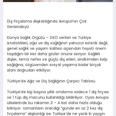
Di
ş Fırçalama Alışkanlığında Avrupa
’
nın
Çok
Gerisindeyiz
Dünya Sağlık
Örgütü –
DSÖ
verileri ve Türkiye
istatistikleri, ağız ve diş sağlığının yalnızca estetik değil,
genel sağlık ve yaşam kalitesi açısından hayati
ö
nem
taşıdığını bir kez daha g
ö
zler
ö
nüne seriyor. Sağlıklı
dişler, temiz nefes ve güçlü diş etleri; sindirimden kalp
sağlığına,
ö
zgüvenden
sosyal yaşama kadar birçok
alanı doğrudan etkiliyor.
Türkiye
’
de A
ğız
ve Diş Sağlığının Çarpıcı Tablosu
Türkiye
’
de ki
şi
başına yıllık ortalama sadece 1 diş fırçası
ve 1
tü
p di
ş macunu kullanıldığı bildiriliyor. Oysa Avrupa
ülkelerinde bu rakamın
3 –
4 kat daha fazla olduğu
biliniyor. Uzmanların
ö
nerdiği
“
günde en az 2 kez diş
fırçalama” alışkanlığı
ise
T
ürkiye
’
de ne yazık ki yaygı
n