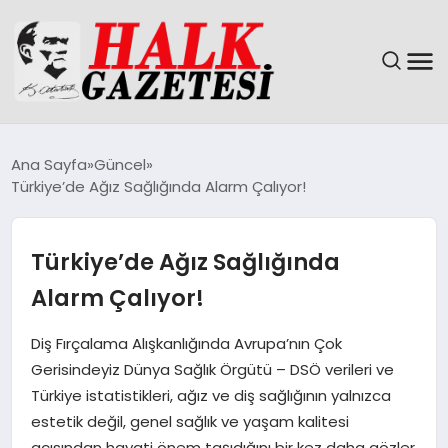
GÜNDEM
Ana Sayfa
Güncel
Türkiye’de Ağız Sağlığında Alarm Çalıyor!
DÜNYA
EĞITIM
Türkiye’de Ağız Sağlığında
Alarm Çalıyor!
EKONOMI
Diş Fırçalama Alışkanlığında Avrupa’nın Çok
MAGAZIN
Gerisindeyiz Dünya Sağlık Örgütü – DSÖ verileri ve
Türkiye istatistikleri, ağız ve diş sağlığının yalnızca
SAĞLIK
estetik değil, genel sağlık ve yaşam kalitesi
açısından hayati önem taşıdığını bir kez daha gözler