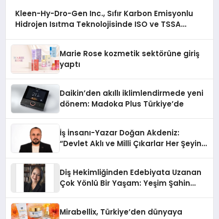
Kleen-Hy-Dro-Gen Inc., Sıfır Karbon Emisyonlu
Hidrojen Isıtma Teknolojisinde ISO ve TSSA
Düzenleyici Onaylarını Aldı
Marie Rose kozmetik sektörüne giriş
yaptı
Daikin’den akıllı iklimlendirmede yeni
dönem: Madoka Plus Türkiye’de
İş İnsanı-Yazar Doğan Akdeniz:
“Devlet Aklı ve Milli Çıkarlar Her Şeyin
Üzerindedir”
Diş Hekimliğinden Edebiyata Uzanan
Çok Yönlü Bir Yaşam: Yeşim Şahin
Yaman
Mirabellix, Türkiye’den dünyaya