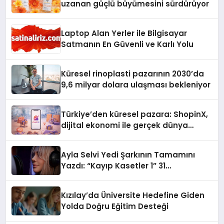
uzanan güçlü büyümesini sürdürüyor
Laptop Alan Yerler ile Bilgisayar
Satmanın En Güvenli ve Karlı Yolu
Küresel rinoplasti pazarının 2030’da
9,6 milyar dolara ulaşması bekleniyor
Türkiye’den küresel pazara: ShopinX,
dijital ekonomi ile gerçek dünya
alışverişini bir araya getirmeyi
hedefliyor
Ayla Selvi Yedi Şarkının Tamamını
Yazdı: “Kayıp Kasetler 1” 31
Temmuz’da Yayında
Kızılay’da Üniversite Hedefine Giden
Yolda Doğru Eğitim Desteği