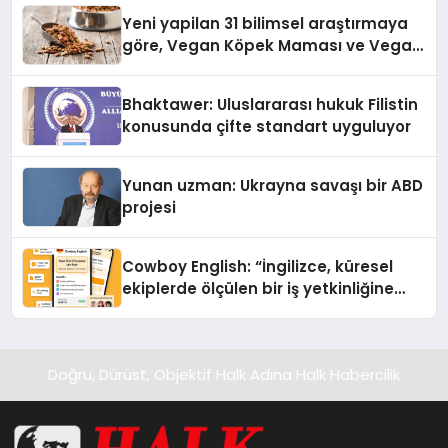
Yeni yapilan 31 bilimsel araştırmaya
göre, Vegan Köpek Maması ve Vegan
Kedi Mamasının İyi Sindirildiğini
Ortaya Koydu
Bhaktawer: Uluslararası hukuk Filistin
konusunda çifte standart uyguluyor
Yunan uzman: Ukrayna savaşı bir ABD
projesi
Cowboy English: “İngilizce, küresel
ekiplerde ölçülen bir iş yetkinliğine
dönüşüyor”
Doğru, Dürüst, Objektif Halk Adına Halk Habercilik