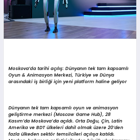
Moskova
’
da
tarihi açılış
: D
ünyanın tek tam kapsamlı
Oyun & Animasyon Merkezi, Türkiye ve Dünya
arasındaki iş birliği için yeni platform haline geliyor
Dünyanın tek tam kapsamlı oyun ve animasyon
geliştirme merkezi (Moscow Game Hub), 28
Kasım
’
da Moskova
’
da a
çıldı. Orta Doğu, Çin, Latin
Amerika ve BDT ülkeleri dahil olmak üzere 20
’
den
fazla ülkeden sekt
ö
r temsilcileri açılışa katıldı.