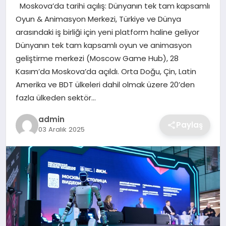
Moskova’da tarihi açılış: Dünyanın tek tam kapsamlı
SIYASET
Oyun & Animasyon Merkezi, Türkiye ve Dünya
arasındaki iş birliği için yeni platform haline geliyor
SPOR
Dünyanın tek tam kapsamlı oyun ve animasyon
geliştirme merkezi (Moscow Game Hub), 28
TEKNOLOJI
Kasım’da Moskova’da açıldı. Orta Doğu, Çin, Latin
Amerika ve BDT ülkeleri dahil olmak üzere 20’den
YAŞAM
fazla ülkeden sektör…
admin
Paylaş
03 Aralık 2025