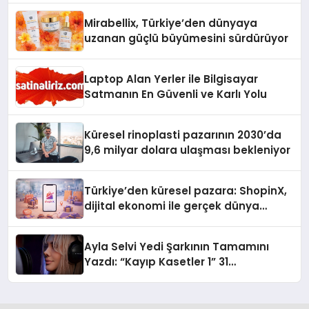
Mirabellix, Türkiye’den dünyaya
uzanan güçlü büyümesini sürdürüyor
Laptop Alan Yerler ile Bilgisayar
Satmanın En Güvenli ve Karlı Yolu
Küresel rinoplasti pazarının 2030’da
9,6 milyar dolara ulaşması bekleniyor
Türkiye’den küresel pazara: ShopinX,
dijital ekonomi ile gerçek dünya
alışverişini bir araya getirmeyi
hedefliyor
Ayla Selvi Yedi Şarkının Tamamını
Yazdı: “Kayıp Kasetler 1” 31
Temmuz’da Yayında