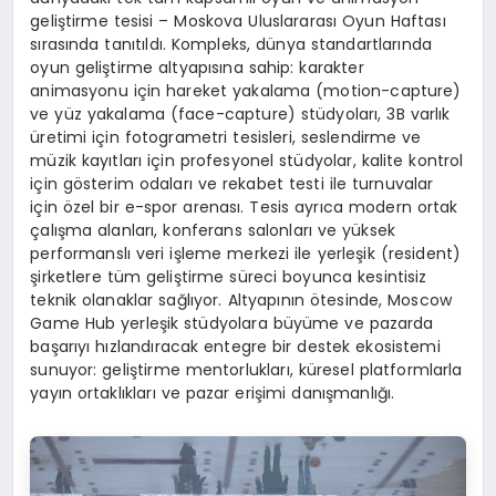
geliştirme tesisi – Moskova Uluslararası Oyun Haftası
sırasında tanıtıldı. Kompleks, dünya standartlarında
oyun geliştirme altyapısına sahip: karakter
animasyonu için hareket yakalama (motion-capture)
ve yüz yakalama (face-capture) stüdyoları, 3B varlık
üretimi için fotogrametri tesisleri, seslendirme ve
müzik kayıtları için profesyonel stüdyolar, kalite kontrol
için gösterim odaları ve rekabet testi ile turnuvalar
için özel bir e-spor arenası. Tesis ayrıca modern ortak
çalışma alanları, konferans salonları ve yüksek
performanslı veri işleme merkezi ile yerleşik (resident)
şirketlere tüm geliştirme süreci boyunca kesintisiz
teknik olanaklar sağlıyor. Altyapının ötesinde, Moscow
Game Hub yerleşik stüdyolara büyüme ve pazarda
başarıyı hızlandıracak entegre bir destek ekosistemi
sunuyor: geliştirme mentorlukları, küresel platformlarla
yayın ortaklıkları ve pazar erişimi danışmanlığı.