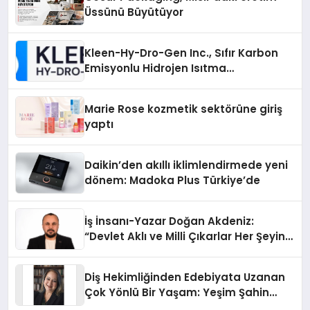
Üssünü Büyütüyor
Kleen-Hy-Dro-Gen Inc., Sıfır Karbon
Emisyonlu Hidrojen Isıtma
Teknolojisinde ISO ve TSSA
Düzenleyici Onaylarını Aldı
Marie Rose kozmetik sektörüne giriş
yaptı
Daikin’den akıllı iklimlendirmede yeni
dönem: Madoka Plus Türkiye’de
İş İnsanı-Yazar Doğan Akdeniz:
“Devlet Aklı ve Milli Çıkarlar Her Şeyin
Üzerindedir”
Diş Hekimliğinden Edebiyata Uzanan
Çok Yönlü Bir Yaşam: Yeşim Şahin
Yaman