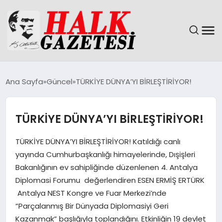
GÜNDEM
Ana Sayfa
Güncel
TÜRKİYE DÜNYA’YI BİRLEŞTİRİYOR!
DÜNYA
TÜRKİYE DÜNYA’YI BİRLEŞTİRİYOR!
EĞITIM
TÜRKİYE DÜNYA’YI BİRLEŞTİRİYOR! Katıldığı canlı
EKONOMI
yayında Cumhurbaşkanlığı himayelerinde, Dışişleri
Bakanlığının ev sahipliğinde düzenlenen 4. Antalya
MAGAZIN
Diplomasi Forumu değerlendiren ESEN ERMİŞ ERTÜRK
Antalya NEST Kongre ve Fuar Merkezi’nde
SAĞLIK
“Parçalanmış Bir Dünyada Diplomasiyi Geri
Kazanmak” başlığıyla toplandığını. Etkinliğin 19 devlet