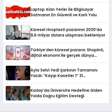
Laptop Alan Yerler ile Bilgisayar
Satmanın En Güvenli ve Karlı Yolu
Küresel rinoplasti pazarının 2030’da
9,6 milyar dolara ulaşması bekleniyor
Türkiye’den küresel pazara: ShopinX,
dijital ekonomi ile gerçek dünya
alışverişini bir araya getirmeyi
hedefliyor
Ayla Selvi Yedi Şarkının Tamamını
Yazdı: “Kayıp Kasetler 1” 31
Temmuz’da Yayında
Kızılay’da Üniversite Hedefine Giden
Yolda Doğru Eğitim Desteği