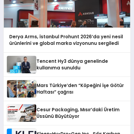
Derya Arms, İstanbul Prohunt 2026’da yeni nesil
ürünlerini ve global marka vizyonunu sergiledi
Tencent Hy3 dünya genelinde
kullanıma sunuldu
Mars Türkiye’den “Köpeğini İşe Götür
Haftası” çağrısı
Cesur Packaging, Mısır’daki Üretim
Üssünü Büyütüyor
Kleen-Hy-Dro-Gen Inc., Sıfır Karbon