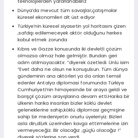
teknolojilerden yararlanabiliriz
Dünya’da mevcut tüm savaşlar,çatışmalar
küresel ekonomileri alt üst ediyor
Türkiye’nin küresel siyasetin yol haritasını çizen
,safdışı edilemeceyek aktör olduğunu herkes
kabul etmek zorunda
Kıbrıs ve Gazze konusunda iki devletli çözüm
olmazsa olmaz hale gelmiştir. Bundan geri
adım atılmayacaktır. “diyerek özetledi. Ünlü isim
“Evet daha ne olsun ne konuşulsun. Tüm dünya
gündeminin ana aktörleri ya da onları temsil
edenler Antalya diplomasi forumunda Türkiye
Cumhuriyeti’nin himayesinde bir araya geldi ve
barışçıl çözüm arayışlarına devam etti.Harika bir
ülkenin harika insanları bizler köklü devlet
geleneklerine sahip,köklü diplomasi geçmişine
sahip bir medeniyetin onurlu üyeleriyiz. Bizleri
asla din,dil,ırk üzerinden kavga ettirmelerine izin
vermeyeceğiz. Bir olacağız ,güçlü olacağız !”
diyerek sözlerine son verdi.