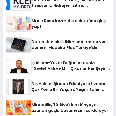
Emisyonlu Hidrojen Isıtma
Teknolojisinde ISO ve TSSA
Düzenleyici Onaylarını Aldı
Marie Rose kozmetik sektörüne giriş
yaptı
Daikin’den akıllı iklimlendirmede yeni
dönem: Madoka Plus Türkiye’de
İş İnsanı-Yazar Doğan Akdeniz:
“Devlet Aklı ve Milli Çıkarlar Her Şeyin
Üzerindedir”
Diş Hekimliğinden Edebiyata Uzanan
Çok Yönlü Bir Yaşam: Yeşim Şahin
Yaman
Mirabellix, Türkiye’den dünyaya
uzanan güçlü büyümesini sürdürüyor