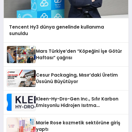
Tencent Hy3 dünya genelinde kullanıma
sunuldu
Mars Türkiye’den “Köpeğini İşe Götür
Haftası” çağrısı
Cesur Packaging, Mısır’daki Üretim
Üssünü Büyütüyor
Kleen-Hy-Dro-Gen Inc., Sıfır Karbon
Emisyonlu Hidrojen Isıtma
Teknolojisinde ISO ve TSSA
Düzenleyici Onaylarını Aldı
Marie Rose kozmetik sektörüne giriş
yaptı