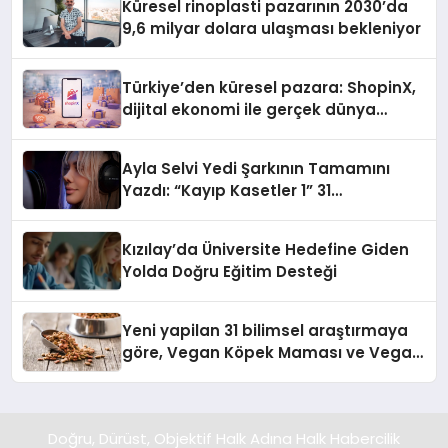
Küresel rinoplasti pazarının 2030’da
9,6 milyar dolara ulaşması bekleniyor
Türkiye’den küresel pazara: ShopinX,
dijital ekonomi ile gerçek dünya
alışverişini bir araya getirmeyi
hedefliyor
Ayla Selvi Yedi Şarkının Tamamını
Yazdı: “Kayıp Kasetler 1” 31
Temmuz’da Yayında
Kızılay’da Üniversite Hedefine Giden
Yolda Doğru Eğitim Desteği
Yeni yapilan 31 bilimsel araştırmaya
göre, Vegan Köpek Maması ve Vegan
Kedi Mamasının İyi Sindirildiğini
Ortaya Koydu
Doğru, Dürüst, Objektif Halk Adına Halk Habercilik