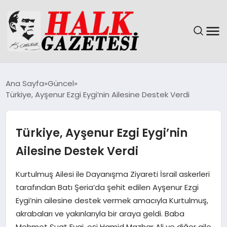
GÜNDEM
Ana Sayfa
Güncel
Türkiye, Ayşenur Ezgi Eygi’nin Ailesine Destek Verdi
DÜNYA
EĞITIM
Türkiye, Ayşenur Ezgi Eygi’nin
Ailesine Destek Verdi
EKONOMI
Kurtulmuş Ailesi ile Dayanışma Ziyareti İsrail askerleri
MAGAZIN
tarafından Batı Şeria’da şehit edilen Ayşenur Ezgi
Eygi’nin ailesine destek vermek amacıyla Kurtulmuş,
SAĞLIK
akrabaları ve yakınlarıyla bir araya geldi. Baba
Mehmet Suat Eygi, eşi Hamid Mazhar Ali ve diğer aile