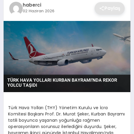
SIYASET
haberci
Paylaş
02 Haziran 2026
SPOR
TEKNOLOJI
YAŞAM
Türk Hava Yolları (THY) Yönetim Kurulu ve İcra
Komitesi Başkanı Prof. Dr. Murat Şeker, Kurban Bayramı
tatili boyunca yaşanan yoğunluğa rağmen
operasyonların sorunsuz ilerlediğini duyurdu. Şeker,
bayramın ikinci gününde İstanbul Havalimanı’nda