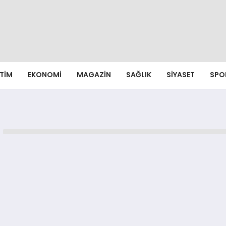
ITIM
EKONOMI
MAGAZIN
SAĞLIK
SIYASET
SPO