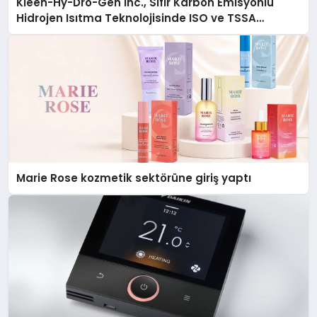
Kleen-Hy-Dro-Gen Inc., Sıfır Karbon Emisyonlu
Hidrojen Isıtma Teknolojisinde ISO ve TSSA
Düzenleyici Onaylarını Aldı
Marie Rose kozmetik sektörüne giriş yaptı