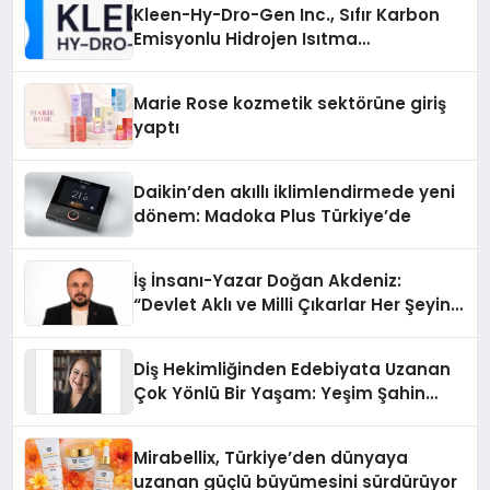
Kleen-Hy-Dro-Gen Inc., Sıfır Karbon
Emisyonlu Hidrojen Isıtma
Teknolojisinde ISO ve TSSA
Düzenleyici Onaylarını Aldı
Marie Rose kozmetik sektörüne giriş
yaptı
Daikin’den akıllı iklimlendirmede yeni
dönem: Madoka Plus Türkiye’de
İş İnsanı-Yazar Doğan Akdeniz:
“Devlet Aklı ve Milli Çıkarlar Her Şeyin
Üzerindedir”
Diş Hekimliğinden Edebiyata Uzanan
Çok Yönlü Bir Yaşam: Yeşim Şahin
Yaman
Mirabellix, Türkiye’den dünyaya
uzanan güçlü büyümesini sürdürüyor