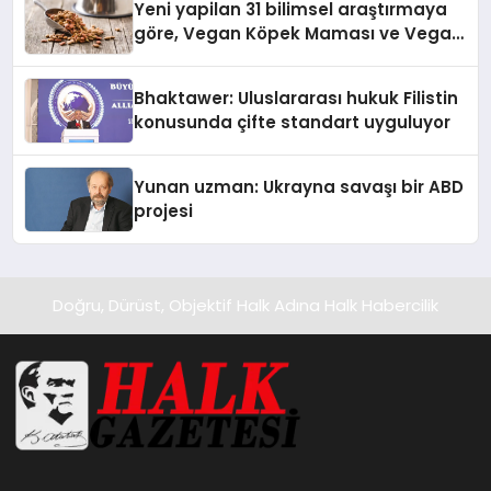
Yeni yapilan 31 bilimsel araştırmaya
göre, Vegan Köpek Maması ve Vegan
Kedi Mamasının İyi Sindirildiğini
Ortaya Koydu
Bhaktawer: Uluslararası hukuk Filistin
konusunda çifte standart uyguluyor
Yunan uzman: Ukrayna savaşı bir ABD
projesi
Doğru, Dürüst, Objektif Halk Adına Halk Habercilik