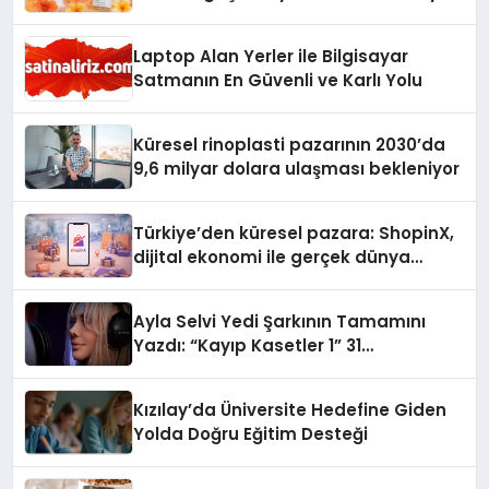
Laptop Alan Yerler ile Bilgisayar
Satmanın En Güvenli ve Karlı Yolu
Küresel rinoplasti pazarının 2030’da
9,6 milyar dolara ulaşması bekleniyor
Türkiye’den küresel pazara: ShopinX,
dijital ekonomi ile gerçek dünya
alışverişini bir araya getirmeyi
hedefliyor
Ayla Selvi Yedi Şarkının Tamamını
Yazdı: “Kayıp Kasetler 1” 31
Temmuz’da Yayında
Kızılay’da Üniversite Hedefine Giden
Yolda Doğru Eğitim Desteği