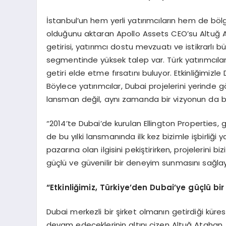
İstanbul’un hem yerli yatırımcıların hem de bö
olduğunu aktaran Apollo Assets CEO’su Altuğ Ata
getirisi, yatırımcı dostu mevzuatı ve istikrarlı 
segmentinde yüksek talep var. Türk yatırımcı
getiri elde etme fırsatını buluyor. Etkinliğimizl
Böylece yatırımcılar, Dubai projelerini yerinde 
lansman değil, aynı zamanda bir vizyonun da ba
“2014’te Dubai’de kurulan Ellington Properties,
de bu yılki lansmanında ilk kez bizimle işbirliği 
pazarına olan ilgisini pekiştirirken, projelerini
güçlü ve güvenilir bir deneyim sunmasını sağla
“Etkinliğimiz, Türkiye’den Dubai’ye güçlü bi
Dubai merkezli bir şirket olmanın getirdiği küres
devam edeceklerinin altını çizen Altuğ Atahan, 