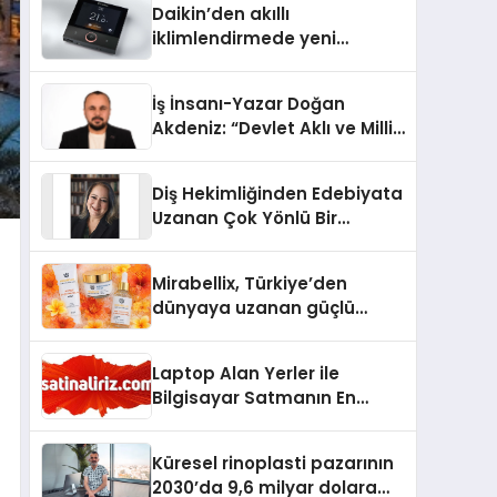
Daikin’den akıllı
iklimlendirmede yeni
dönem: Madoka Plus
Türkiye’de
İş İnsanı-Yazar Doğan
Akdeniz: “Devlet Aklı ve Milli
Çıkarlar Her Şeyin
Üzerindedir”
Diş Hekimliğinden Edebiyata
Uzanan Çok Yönlü Bir
Yaşam: Yeşim Şahin Yaman
Mirabellix, Türkiye’den
dünyaya uzanan güçlü
büyümesini sürdürüyor
Laptop Alan Yerler ile
Bilgisayar Satmanın En
Güvenli ve Karlı Yolu
Küresel rinoplasti pazarının
2030’da 9,6 milyar dolara