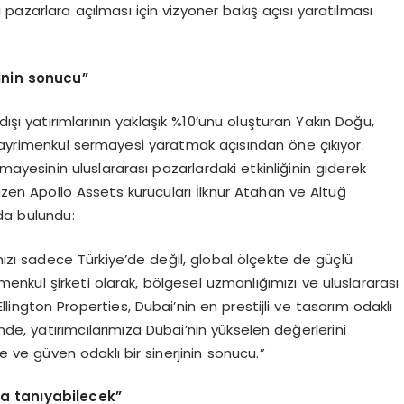
ı pazarlara açılması için vizyoner bakış açısı yaratılması
jinin sonucu”
rt dışı yatırımlarının yaklaşık %10’unu oluşturan Yakın Doğu,
 gayrimenkul sermayesi yaratmak açısından öne çıkıyor.
ayesinin uluslararası pazarlardaki etkinliğinin giderek
çizen Apollo Assets kurucuları İlknur Atahan ve Altuğ
da bulundu:
ızı sadece Türkiye’de değil, global ölçekte de güçlü
menkul şirketi olarak, bölgesel uzmanlığımızı ve uluslararası
llington Properties, Dubai’nin en prestijli ve tasarım odaklı
iğinde, yatırımcılarımıza Dubai’nin yükselen değerlerini
ite ve güven odaklı bir sinerjinin sonucu.”
’da tanıyabilecek”