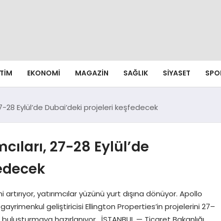
ITIM
EKONOMI
MAGAZIN
SAĞLIK
SIYASET
SPO
27-28 Eylül’de Dubai’deki projeleri keşfedecek
cıları, 27-28 Eylül’de
fedecek
i artırıyor, yatırımcılar yüzünü yurt dışına dönüyor. Apollo
yrimenkul geliştiricisi Ellington Properties’in projelerini 27–
rla buluşturmaya hazırlanıyor. İSTANBUL — Ticaret Bakanlığı