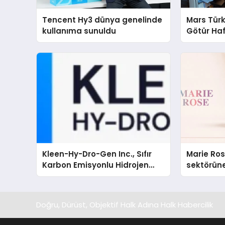
Tencent Hy3 dünya genelinde
Mars Türk
kullanıma sunuldu
Götür Haf
Kleen-Hy-Dro-Gen Inc., Sıfır
Marie Ro
Karbon Emisyonlu Hidrojen
sektörüne
Isıtma Teknolojisinde ISO ve
TSSA Düzenleyici Onaylarını
Aldı
Doğru, Dürüst, Objektif Halk Adına Halk Habercilik