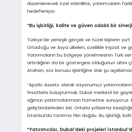
düzenlenecek özel etkinlikte, yatırımcıların farkl
hedefleniyor.
“Bu işbirliği, kalite ve güven odaklı bir siner
Türkiye’de yerleşik gerçek ve tüzel kişilerin yu
Ortadoğu ve Asya ülkeleri, özellikle inşaat ve
Yatırımcıların bu bölgeye yönelmesinin Türk serm
artırdığının da bir göstergesi olduğunun altını 
Atahan, söz konusu işbirliğine dair şu açıklama
“Apollo Assets olarak vizyonumuz yatırımcılarım
fırsatlarla buluşturmak. Dubai merkezli bir gayri
ağımızı yatırımcılarımızın hizmetine sunuyoruz. E
geliştiricilerinden biri. Onlarla yollarımız kesişt
İstanbul’da tanıtma fikri doğdu. Bu işbirliği, kal
“Yatırımcılar, Dubai’deki projeleri İstanbul