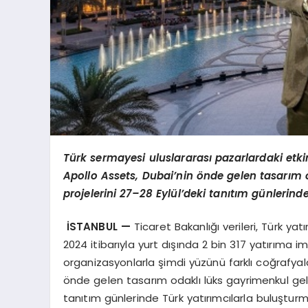
Türk sermayesi uluslararası pazarlardaki etkin
Apollo Assets, Dubai’nin önde gelen tasarım od
projelerini 27–28 Eylül’deki tanıtım günlerind
İSTANBUL
—
Ticaret Bakanlığı verileri, Türk yat
2024 itibarıyla yurt dışında 2 bin 317 yatırıma
organizasyonlarla şimdi yüzünü farklı coğrafyal
önde gelen tasarım odaklı lüks gayrimenkul gelişti
tanıtım günlerinde Türk yatırımcılarla buluşturm