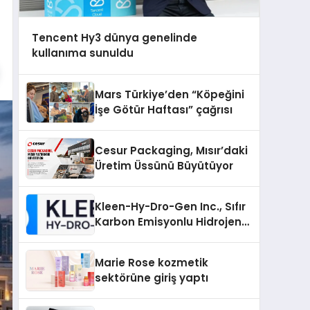
Tencent Hy3 dünya genelinde
kullanıma sunuldu
Mars Türkiye’den “Köpeğini
İşe Götür Haftası” çağrısı
Cesur Packaging, Mısır’daki
Üretim Üssünü Büyütüyor
Kleen-Hy-Dro-Gen Inc., Sıfır
Karbon Emisyonlu Hidrojen
Isıtma Teknolojisinde ISO ve
TSSA Düzenleyici Onaylarını
Marie Rose kozmetik
Aldı
sektörüne giriş yaptı