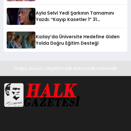
alışverişini bir araya getirmeyi
hedefliyor
Ayla Selvi Yedi Şarkının Tamamını
Yazdı: “Kayıp Kasetler 1” 31
Temmuz’da Yayında
Kızılay’da Üniversite Hedefine Giden
Yolda Doğru Eğitim Desteği
Doğru, Dürüst, Objektif Halk Adına Halk Habercilik