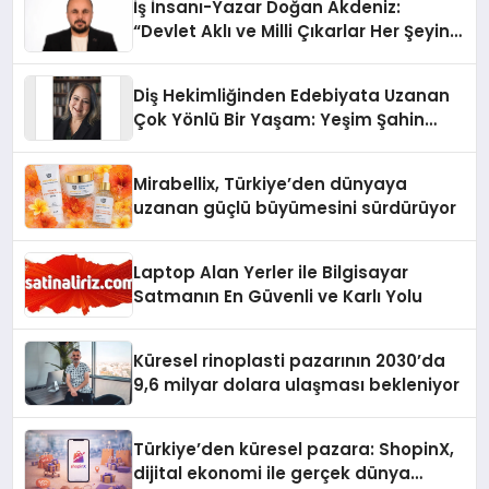
İş İnsanı-Yazar Doğan Akdeniz:
“Devlet Aklı ve Milli Çıkarlar Her Şeyin
Üzerindedir”
Diş Hekimliğinden Edebiyata Uzanan
Çok Yönlü Bir Yaşam: Yeşim Şahin
Yaman
Mirabellix, Türkiye’den dünyaya
uzanan güçlü büyümesini sürdürüyor
Laptop Alan Yerler ile Bilgisayar
Satmanın En Güvenli ve Karlı Yolu
Küresel rinoplasti pazarının 2030’da
9,6 milyar dolara ulaşması bekleniyor
Türkiye’den küresel pazara: ShopinX,
dijital ekonomi ile gerçek dünya