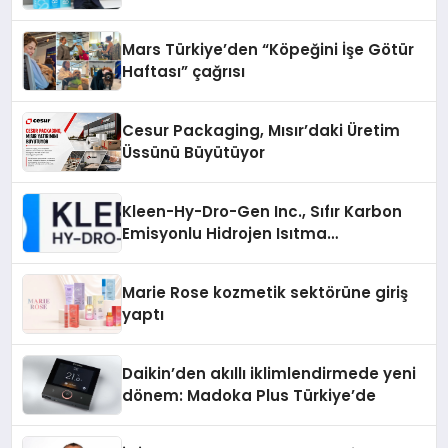
Mars Türkiye’den “Köpeğini İşe Götür
Haftası” çağrısı
Cesur Packaging, Mısır’daki Üretim
Üssünü Büyütüyor
Kleen-Hy-Dro-Gen Inc., Sıfır Karbon
Emisyonlu Hidrojen Isıtma
Teknolojisinde ISO ve TSSA
Düzenleyici Onaylarını Aldı
Marie Rose kozmetik sektörüne giriş
yaptı
Daikin’den akıllı iklimlendirmede yeni
dönem: Madoka Plus Türkiye’de