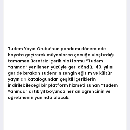
Tudem Yayın Grubu’nun pandemi d
ö
neminde
hayata geçirerek milyonlarca ç
ocu
ğa ulaştırdığı
tamamen ücretsiz içerik platformu
“
Tudem
Yan
ında” yenilenen yüzüyle geri d
ö
ndü.
40. yılını
geride bırakan Tudem’in zengin eğitim ve kültür
yayınları kataloğundan çeşitli içeriklerin
indirilebileceği bir platform hizmeti sunan
“
Tudem
Yan
ında” artık yıl boyunca her an öğrencinin ve
öğretmenin yanında olacak.