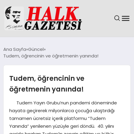
GÜNDEM
Ana Sayfa
Güncel
Tudem, öğrencinin ve öğretmenin yanında!
DÜNYA
EĞITIM
Tudem, öğrencinin ve
öğretmenin yanında!
EKONOMI
Tudem Yayın Grubu’nun pandemi döneminde
MAGAZIN
hayata geçirerek milyonlarca çocuğa ulaştırdığı
tamamen ücretsiz içerik platformu “Tudem
SAĞLIK
Yanında” yenilenen yüzüyle geri döndü. 40. yılını
geride bırakan Tudem’in zengin eğitim ve kültür