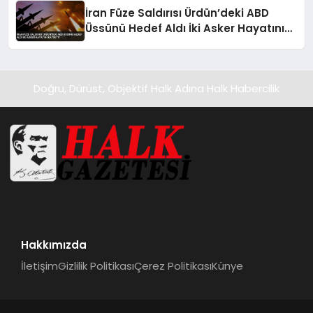
İran Füze Saldırısı Ürdün’deki ABD
Üssünü Hedef Aldı İki Asker Hayatını
Kaybetti
Doğru, Dürüst, Objektif Halk Adına Halk Habercilik
Hakkımızda
İletişim
Gizlilik Politikası
Çerez Politikası
Künye