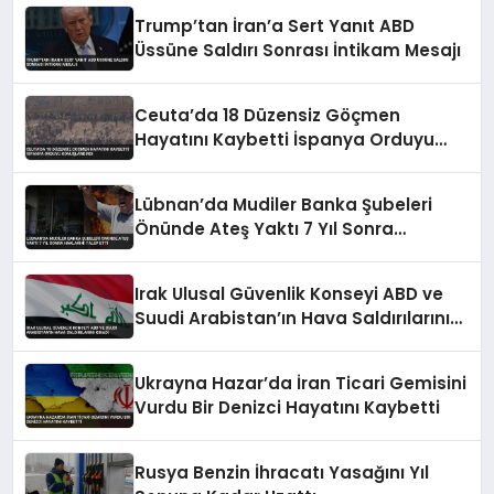
Trump’tan İran’a Sert Yanıt ABD
Üssüne Saldırı Sonrası İntikam Mesajı
Ceuta’da 18 Düzensiz Göçmen
Hayatını Kaybetti İspanya Orduyu
Konuşlandırdı
Lübnan’da Mudiler Banka Şubeleri
Önünde Ateş Yaktı 7 Yıl Sonra
Haklarını Talep Etti
Irak Ulusal Güvenlik Konseyi ABD ve
Suudi Arabistan’ın Hava Saldırılarını
Kınadı
Ukrayna Hazar’da İran Ticari Gemisini
Vurdu Bir Denizci Hayatını Kaybetti
Rusya Benzin İhracatı Yasağını Yıl