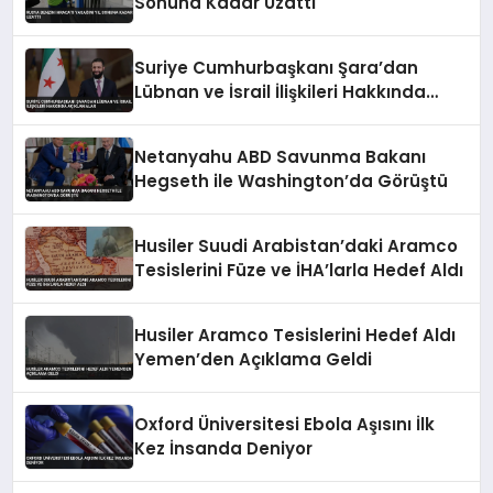
Sonuna Kadar Uzattı
Suriye Cumhurbaşkanı Şara’dan
Lübnan ve İsrail İlişkileri Hakkında
Açıklamalar
Netanyahu ABD Savunma Bakanı
Hegseth ile Washington’da Görüştü
Husiler Suudi Arabistan’daki Aramco
Tesislerini Füze ve İHA’larla Hedef Aldı
Husiler Aramco Tesislerini Hedef Aldı
Yemen’den Açıklama Geldi
Oxford Üniversitesi Ebola Aşısını İlk
Kez İnsanda Deniyor