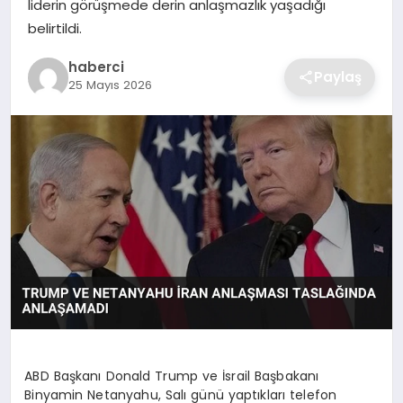
liderin görüşmede derin anlaşmazlık yaşadığı
SIYASET
belirtildi.
SPOR
haberci
Paylaş
25 Mayıs 2026
TEKNOLOJI
YAŞAM
ABD Başkanı Donald Trump ve İsrail Başbakanı
Binyamin Netanyahu, Salı günü yaptıkları telefon