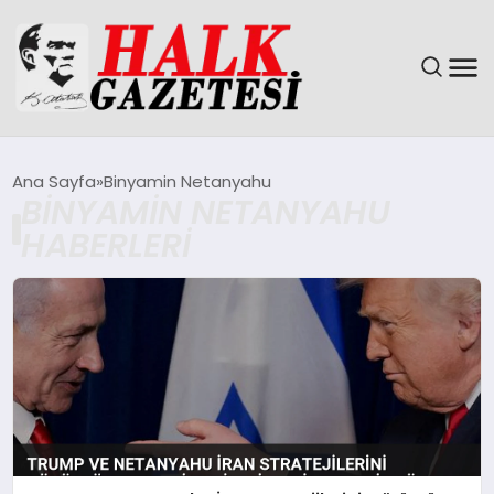
GÜNDEM
Ana Sayfa
Binyamin Netanyahu
BINYAMIN NETANYAHU
DÜNYA
HABERLERI
EĞITIM
EKONOMI
MAGAZIN
SAĞLIK