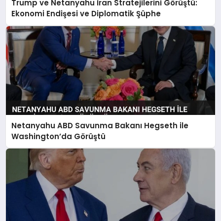
Trump ve Netanyahu İran Stratejilerini Görüştü:
SIYASET
Ekonomi Endişesi ve Diplomatik Şüphe
SPOR
TEKNOLOJI
YAŞAM
Netanyahu ABD Savunma Bakanı Hegseth ile
Washington’da Görüştü