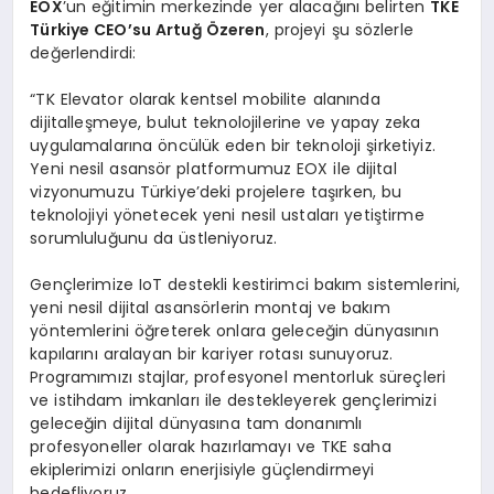
EOX
’un eğitimin merkezinde yer alacağını belirten
TKE
Türkiye CEO
’
su Artuğ Özeren
, projeyi şu sözlerle
değerlendirdi:
“TK Elevator olarak kentsel mobilite alanında
dijitalleşmeye, bulut teknolojilerine ve yapay zeka
uygulamalarına öncülük eden bir teknoloji şirketiyiz.
Yeni nesil asansör platformumuz EOX ile dijital
vizyonumuzu Türkiye’deki projelere taşırken, bu
teknolojiyi yönetecek yeni nesil ustaları yetiştirme
sorumluluğunu da üstleniyoruz.
Gençlerimize IoT destekli kestirimci bakım sistemlerini,
yeni nesil dijital asansörlerin montaj ve bakım
yöntemlerini öğreterek onlara geleceğin dünyasının
kapılarını aralayan bir kariyer rotası sunuyoruz.
Programımızı stajlar, profesyonel mentorluk süreçleri
ve istihdam imkanları ile destekleyerek gençlerimizi
geleceğin dijital dünyasına tam donanımlı
profesyoneller olarak hazırlamayı ve TKE saha
ekiplerimizi onların enerjisiyle güçlendirmeyi
hedefliyoruz.