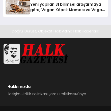
Yeni yapilan 31 bilimsel araştırmaya
göre, Vegan Köpek Maması ve Vegan
Kedi Mamasının İyi Sindirildiğini
Ortaya Koydu
Doğru, Dürüst, Objektif Halk Adına Halk Habercilik
Hakkımızda
İletişim
Gizlilik Politikası
Çerez Politikası
Künye