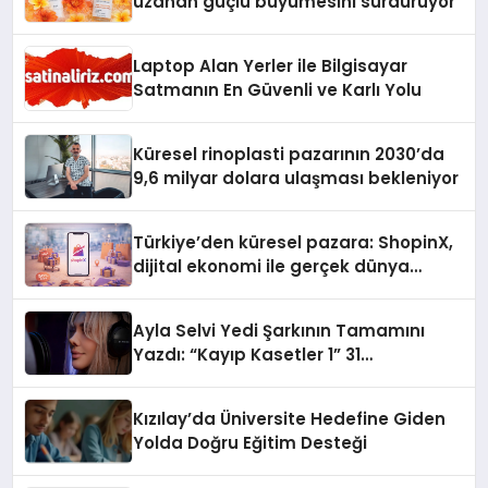
uzanan güçlü büyümesini sürdürüyor
Laptop Alan Yerler ile Bilgisayar
Satmanın En Güvenli ve Karlı Yolu
Küresel rinoplasti pazarının 2030’da
9,6 milyar dolara ulaşması bekleniyor
Türkiye’den küresel pazara: ShopinX,
dijital ekonomi ile gerçek dünya
alışverişini bir araya getirmeyi
hedefliyor
Ayla Selvi Yedi Şarkının Tamamını
Yazdı: “Kayıp Kasetler 1” 31
Temmuz’da Yayında
Kızılay’da Üniversite Hedefine Giden
Yolda Doğru Eğitim Desteği