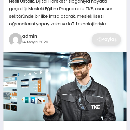
Nesil Ustalık, Dijital Hareket” sloganıyla hayata
SIYASET
geçirdiği Mesleki Eğitim Programı ile TKE, asansör
sektöründe bir ilke imza atarak, meslek lisesi
SPOR
öğrencilerini yapay zeka ve IoT teknolojileriyle…
TEKNOLOJI
admin
Paylaş
14 Mayıs 2026
YAŞAM