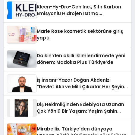
Kleen-Hy-Dro-Gen Inc., Sıfır Karbon
Emisyonlu Hidrojen Isıtma
Teknolojisinde ISO ve TSSA
Düzenleyici Onaylarını Aldı
Marie Rose kozmetik sektörüne giriş
yaptı
Daikin’den akıllı iklimlendirmede yeni
dönem: Madoka Plus Türkiye’de
İş İnsanı-Yazar Doğan Akdeniz:
“Devlet Aklı ve Milli Çıkarlar Her Şeyin
Üzerindedir”
Diş Hekimliğinden Edebiyata Uzanan
Çok Yönlü Bir Yaşam: Yeşim Şahin
Yaman
Mirabellix, Türkiye’den dünyaya