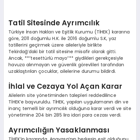
Tatil Sitesinde Ayrımcılık
Türkiye İnsan Hakları ve Eşitlik Kurumu (TİHEK) kararına
göre, 2011 doğumlu H.K. ile 2016 doğumlu S.K, yaz
tatillerini geçirmek üzere aileleriyle birlikte
Tekirdağ’daki bir tatil sitesine misafir olarak gitti.
Ancak, **”tesettürlü mayo”** giydikleri gerekçesiyle
havuza alınmayan ve güvenlik görevlileri tarafından
uzaklaştırılan çocuklar, ailelerine durumu bildirdi.
İhlal ve Cezaya Yol Açan Karar
Ailelerin site yönetiminden talepleri reddedilince
TİHEK’e başvuruldu. TİHEK, yapılan uygulamanın din ve
inanç temelli bir ayrımcılık olduğuna karar verdi ve site
yönetimine 204 bin 285 lira idari para cezası verdi.
Ayrımcılığın Yasaklanması
TİHEK’in kararında, Anayasa’nın herkesin eşit olduğunu