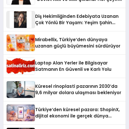
Üzerindedir”
Diş Hekimliğinden Edebiyata Uzanan
Çok Yönlü Bir Yaşam: Yeşim Şahin
Yaman
Mirabellix, Türkiye’den dünyaya
uzanan güçlü büyümesini sürdürüyor
Laptop Alan Yerler ile Bilgisayar
Satmanın En Güvenli ve Karlı Yolu
Küresel rinoplasti pazarının 2030’da
9,6 milyar dolara ulaşması bekleniyor
Türkiye’den küresel pazara: ShopinX,
dijital ekonomi ile gerçek dünya
alışverişini bir araya getirmeyi
hedefliyor