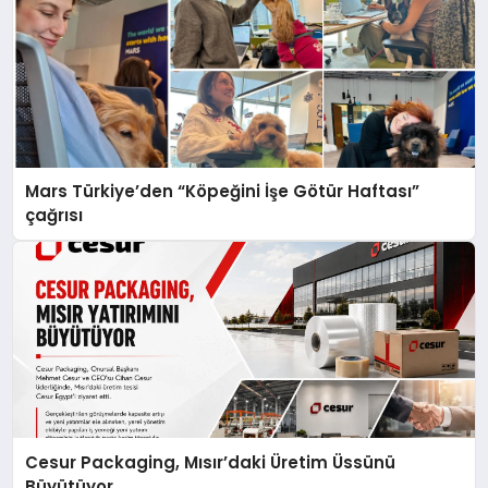
Mars Türkiye’den “Köpeğini İşe Götür Haftası”
çağrısı
Cesur Packaging, Mısır’daki Üretim Üssünü
Büyütüyor