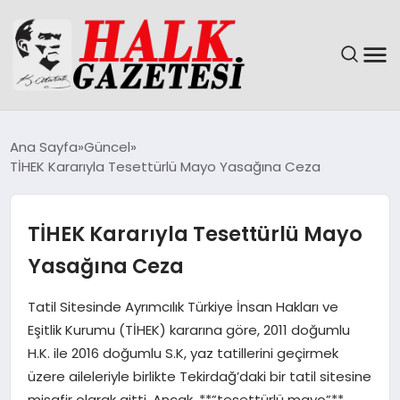
GÜNDEM
Ana Sayfa
Güncel
TİHEK Kararıyla Tesettürlü Mayo Yasağına Ceza
DÜNYA
EĞITIM
TİHEK Kararıyla Tesettürlü Mayo
Yasağına Ceza
EKONOMI
Tatil Sitesinde Ayrımcılık Türkiye İnsan Hakları ve
MAGAZIN
Eşitlik Kurumu (TİHEK) kararına göre, 2011 doğumlu
H.K. ile 2016 doğumlu S.K, yaz tatillerini geçirmek
SAĞLIK
üzere aileleriyle birlikte Tekirdağ’daki bir tatil sitesine
misafir olarak gitti. Ancak, **”tesettürlü mayo”**