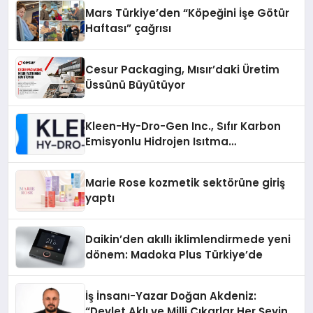
Mars Türkiye’den “Köpeğini İşe Götür
Haftası” çağrısı
Cesur Packaging, Mısır’daki Üretim
Üssünü Büyütüyor
Kleen-Hy-Dro-Gen Inc., Sıfır Karbon
Emisyonlu Hidrojen Isıtma
Teknolojisinde ISO ve TSSA
Düzenleyici Onaylarını Aldı
Marie Rose kozmetik sektörüne giriş
yaptı
Daikin’den akıllı iklimlendirmede yeni
dönem: Madoka Plus Türkiye’de
İş İnsanı-Yazar Doğan Akdeniz:
“Devlet Aklı ve Milli Çıkarlar Her Şeyin