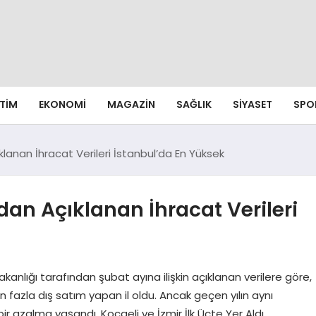
ITIM
EKONOMI
MAGAZIN
SAĞLIK
SIYASET
SPO
klanan İhracat Verileri İstanbul’da En Yüksek
dan Açıklanan İhracat Verileri
akanlığı tarafından şubat ayına ilişkin açıklanan verilere göre,
en fazla dış satım yapan il oldu. Ancak geçen yılın aynı
r azalma yaşandı. Kocaeli ve İzmir İlk Üçte Yer Aldı