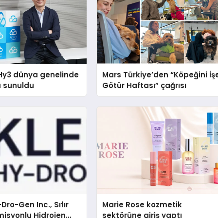
Hy3 dünya genelinde
Mars Türkiye’den “Köpeğini İş
a sunuldu
Götür Haftası” çağrısı
Dro-Gen Inc., Sıfır
Marie Rose kozmetik
isyonlu Hidrojen
sektörüne giriş yaptı