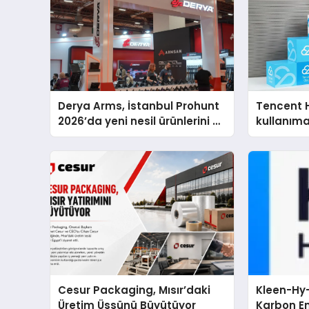
Derya Arms, İstanbul Prohunt
Tencent 
2026’da yeni nesil ürünlerini ve
kullanım
global marka vizyonunu
sergiledi
Cesur Packaging, Mısır’daki
Kleen-Hy-
Üretim Üssünü Büyütüyor
Karbon Em