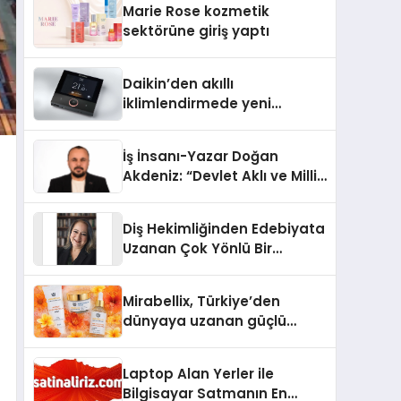
Marie Rose kozmetik
Aldı
sektörüne giriş yaptı
Daikin’den akıllı
iklimlendirmede yeni
dönem: Madoka Plus
Türkiye’de
İş İnsanı-Yazar Doğan
Akdeniz: “Devlet Aklı ve Milli
Çıkarlar Her Şeyin
Üzerindedir”
Diş Hekimliğinden Edebiyata
Uzanan Çok Yönlü Bir
Yaşam: Yeşim Şahin Yaman
Mirabellix, Türkiye’den
dünyaya uzanan güçlü
büyümesini sürdürüyor
Laptop Alan Yerler ile
Bilgisayar Satmanın En