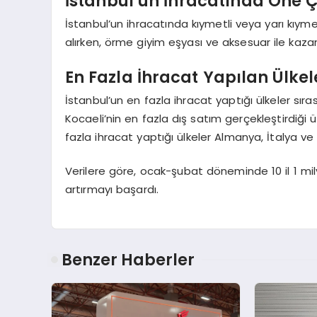
İstanbul’un İhracatında Öne Ç
İstanbul’un ihracatında kıymetli veya yarı kıymet
alırken, örme giyim eşyası ve aksesuar ile kazan
En Fazla İhracat Yapılan Ülkel
İstanbul’un en fazla ihracat yaptığı ülkeler sıras
Kocaeli’nin en fazla dış satım gerçekleştirdiği ül
fazla ihracat yaptığı ülkeler Almanya, İtalya ve
Verilere göre, ocak-şubat döneminde 10 il 1 mily
artırmayı başardı.
Benzer Haberler