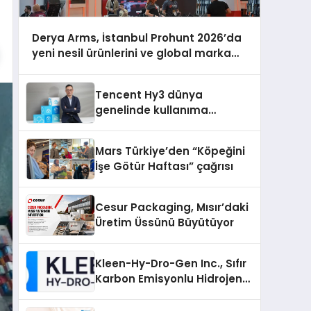
Derya Arms, İstanbul Prohunt 2026’da
yeni nesil ürünlerini ve global marka
vizyonunu sergiledi
Tencent Hy3 dünya
genelinde kullanıma
sunuldu
Mars Türkiye’den “Köpeğini
İşe Götür Haftası” çağrısı
Cesur Packaging, Mısır’daki
Üretim Üssünü Büyütüyor
Kleen-Hy-Dro-Gen Inc., Sıfır
Karbon Emisyonlu Hidrojen
Isıtma Teknolojisinde ISO ve
TSSA Düzenleyici Onaylarını