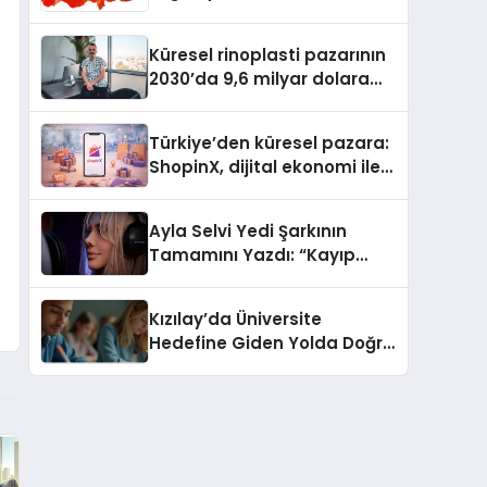
Güvenli ve Karlı Yolu
Küresel rinoplasti pazarının
2030’da 9,6 milyar dolara
ulaşması bekleniyor
Türkiye’den küresel pazara:
ShopinX, dijital ekonomi ile
gerçek dünya alışverişini bir
araya getirmeyi hedefliyor
Ayla Selvi Yedi Şarkının
Tamamını Yazdı: “Kayıp
Kasetler 1” 31 Temmuz’da
Yayında
Kızılay’da Üniversite
Hedefine Giden Yolda Doğru
Eğitim Desteği