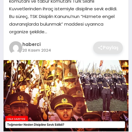
komutanı ve tabur komutanı Türk Silahlı
SIYASET
Kuvvetlerinden ihraç istemiyle disipline sevk edildi.
Bu süreç, TSK Disiplin Kanunu’nun “Hizmete engel
SPOR
davranışlarda bulunmak” maddesi uyarınca
organize şekilde…
TEKNOLOJI
haberci
Paylaş
YAŞAM
20 Kasım 2024