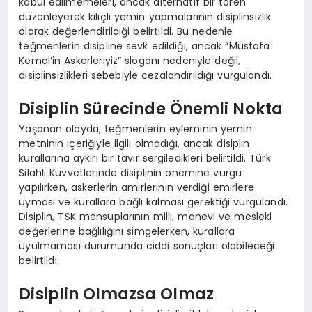
kabul edilmemeleri, ancak alternatif bir tören
düzenleyerek kılıçlı yemin yapmalarının disiplinsizlik
olarak değerlendirildiği belirtildi. Bu nedenle
teğmenlerin disipline sevk edildiği, ancak “Mustafa
Kemal’in Askerleriyiz” sloganı nedeniyle değil,
disiplinsizlikleri sebebiyle cezalandırıldığı vurgulandı.
Disiplin Sürecinde Önemli Nokta
Yaşanan olayda, teğmenlerin eyleminin yemin
metninin içeriğiyle ilgili olmadığı, ancak disiplin
kurallarına aykırı bir tavır sergiledikleri belirtildi. Türk
Silahlı Kuvvetlerinde disiplinin önemine vurgu
yapılırken, askerlerin amirlerinin verdiği emirlere
uyması ve kurallara bağlı kalması gerektiği vurgulandı.
Disiplin, TSK mensuplarının milli, manevi ve mesleki
değerlerine bağlılığını simgelerken, kurallara
uyulmaması durumunda ciddi sonuçları olabileceği
belirtildi.
Disiplin Olmazsa Olmaz