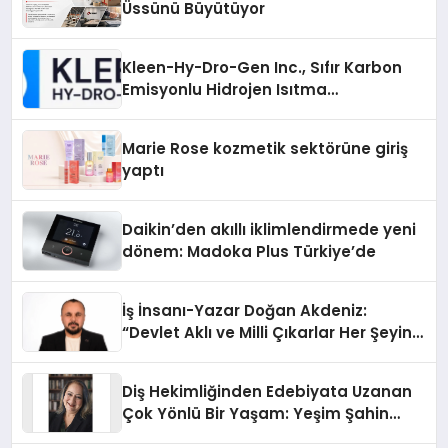
Üssünü Büyütüyor
Kleen-Hy-Dro-Gen Inc., Sıfır Karbon
Emisyonlu Hidrojen Isıtma
Teknolojisinde ISO ve TSSA
Düzenleyici Onaylarını Aldı
Marie Rose kozmetik sektörüne giriş
yaptı
Daikin’den akıllı iklimlendirmede yeni
dönem: Madoka Plus Türkiye’de
İş İnsanı-Yazar Doğan Akdeniz:
“Devlet Aklı ve Milli Çıkarlar Her Şeyin
Üzerindedir”
Diş Hekimliğinden Edebiyata Uzanan
Çok Yönlü Bir Yaşam: Yeşim Şahin
Yaman