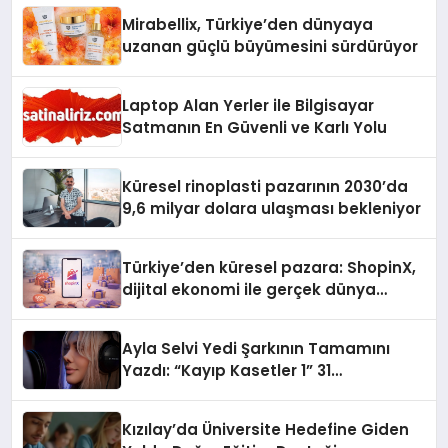
Mirabellix, Türkiye’den dünyaya
uzanan güçlü büyümesini sürdürüyor
Laptop Alan Yerler ile Bilgisayar
Satmanın En Güvenli ve Karlı Yolu
Küresel rinoplasti pazarının 2030’da
9,6 milyar dolara ulaşması bekleniyor
Türkiye’den küresel pazara: ShopinX,
dijital ekonomi ile gerçek dünya
alışverişini bir araya getirmeyi
hedefliyor
Ayla Selvi Yedi Şarkının Tamamını
Yazdı: “Kayıp Kasetler 1” 31
Temmuz’da Yayında
Kızılay’da Üniversite Hedefine Giden