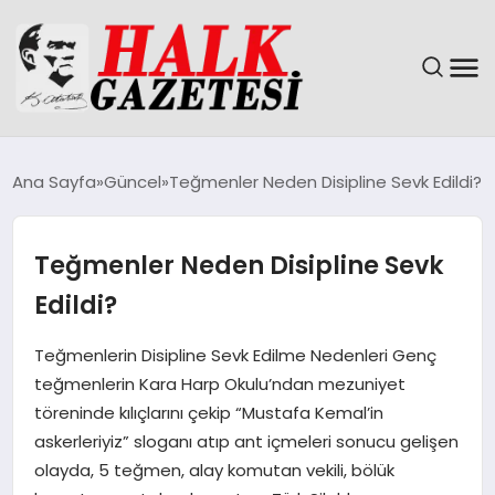
GÜNDEM
Ana Sayfa
Güncel
Teğmenler Neden Disipline Sevk Edildi?
DÜNYA
Teğmenler Neden Disipline Sevk
EĞITIM
Edildi?
EKONOMI
Teğmenlerin Disipline Sevk Edilme Nedenleri Genç
teğmenlerin Kara Harp Okulu’ndan mezuniyet
MAGAZIN
töreninde kılıçlarını çekip “Mustafa Kemal’in
askerleriyiz” sloganı atıp ant içmeleri sonucu gelişen
SAĞLIK
olayda, 5 teğmen, alay komutan vekili, bölük