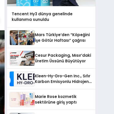
Tencent Hy3 dünya genelinde
kullanıma sunuldu
Mars Türkiye’den “Köpeğini
İşe Götür Haftası” çağrısı
Cesur Packaging, Mısır’daki
Üretim Üssünü Büyütüyor
Kleen-Hy-Dro-Gen Inc., Sıfır
Karbon Emisyonlu Hidrojen
Isıtma Teknolojisinde ISO ve
TSSA Düzenleyici Onaylarını
Marie Rose kozmetik
Aldı
sektörüne giriş yaptı