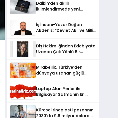
Daikin’den akıllı
iklimlendirmede yeni
dönem: Madoka Plus
Türkiye’de
İş İnsanı-Yazar Doğan
Akdeniz: “Devlet Aklı ve Milli
Çıkarlar Her Şeyin
Üzerindedir”
Diş Hekimliğinden Edebiyata
Uzanan Çok Yönlü Bir
Yaşam: Yeşim Şahin Yaman
Mirabellix, Türkiye’den
dünyaya uzanan güçlü
büyümesini sürdürüyor
Laptop Alan Yerler ile
Bilgisayar Satmanın En
Güvenli ve Karlı Yolu
Küresel rinoplasti pazarının
2030’da 9,6 milyar dolara