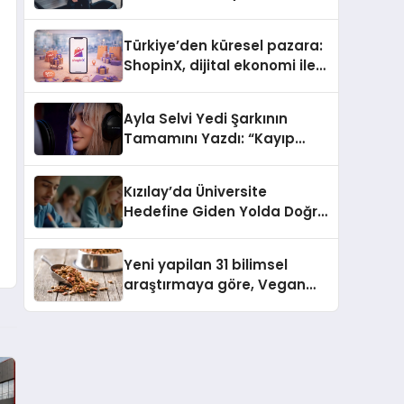
ulaşması bekleniyor
Türkiye’den küresel pazara:
ShopinX, dijital ekonomi ile
gerçek dünya alışverişini bir
araya getirmeyi hedefliyor
Ayla Selvi Yedi Şarkının
Tamamını Yazdı: “Kayıp
Kasetler 1” 31 Temmuz’da
Yayında
Kızılay’da Üniversite
Hedefine Giden Yolda Doğru
Eğitim Desteği
Yeni yapilan 31 bilimsel
araştırmaya göre, Vegan
Köpek Maması ve Vegan
Kedi Mamasının İyi
Sindirildiğini Ortaya Koydu