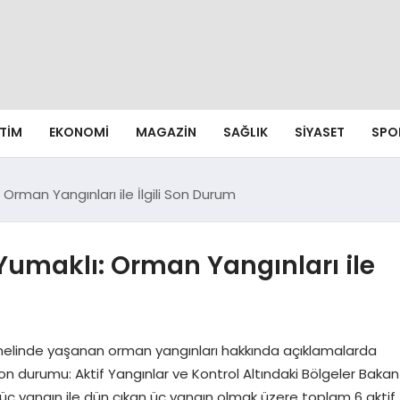
ITIM
EKONOMI
MAGAZIN
SAĞLIK
SIYASET
SPO
Orman Yangınları ile İlgili Son Durum
umaklı: Orman Yangınları ile
nelinde yaşanan orman yangınları hakkında açıklamalarda
 son durumu: Aktif Yangınlar ve Kontrol Altındaki Bölgeler Bakan
üç yangın ile dün çıkan üç yangın olmak üzere toplam 6 aktif