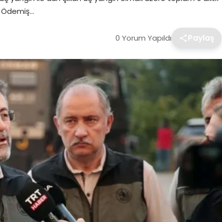
ir Ödemiş…
0 Yorum Yapıldı
Paylaş