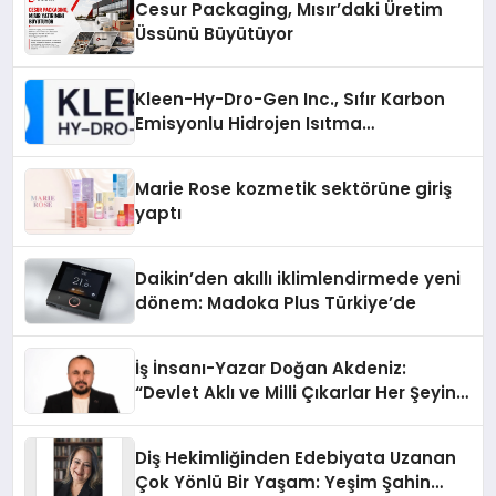
Cesur Packaging, Mısır’daki Üretim
Üssünü Büyütüyor
Kleen-Hy-Dro-Gen Inc., Sıfır Karbon
Emisyonlu Hidrojen Isıtma
Teknolojisinde ISO ve TSSA
Düzenleyici Onaylarını Aldı
Marie Rose kozmetik sektörüne giriş
yaptı
Daikin’den akıllı iklimlendirmede yeni
dönem: Madoka Plus Türkiye’de
İş İnsanı-Yazar Doğan Akdeniz:
“Devlet Aklı ve Milli Çıkarlar Her Şeyin
Üzerindedir”
Diş Hekimliğinden Edebiyata Uzanan
Çok Yönlü Bir Yaşam: Yeşim Şahin