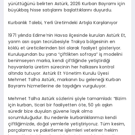
yürüttüğünü belirten
Astürk
, 2026 Kurban Bayramı için
büyükbaş hisse satışlarını başlattıklarını duyurdu.
Kurbanlık Talebi, Yerli Üretimdeki Artışla Karşılanıyor
1971 yılında Edirne’nin Havsa ilçesinde kurulan
Astürk Et
,
yarım asrı aşan tecrübesiyle Trakya bölgesinin en
köklü et üreticilerinden biri olarak faaliyet gösteriyor.
Kuruluşundan bu yana “çiftlikten sofraya” iş modelini
benimseyen marka, kendi çiftliğinde yetiştirdiği
hayvanlarla üretim sürecinin her halkasını kontrol
altında tutuyor.
Astürk Et
Yönetim Kurulu Üyesi
Mehmet
Talha Astürk
, markanın bu geleneği Kurban
Bayramı hizmetlerine de taşıdığını vurguluyor.
Mehmet Talha Astürk
sözlerini şöyle tamamladı: “Bizim
için kurban, ticari bir faaliyetten öte, 50 yılı aşkın
süredir bize duyulan güvene layık olma
sorumluluğudur. Bu nedenle kurbanlıklarımızı kendi
çiftliğimizde, doğal yemlerle yetiştiriyoruz. Tüm kesim,
parçalama ve paketleme işlemleri veteriner hekim