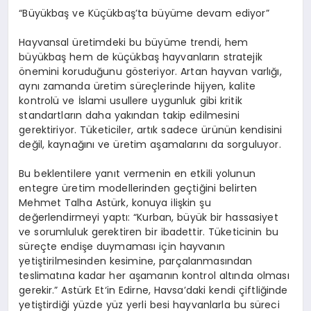
“Büyükbaş ve Küçükbaş’ta büyüme devam ediyor”
Hayvansal üretimdeki bu büyüme trendi, hem
büyükbaş hem de küçükbaş hayvanların stratejik
önemini koruduğunu gösteriyor. Artan hayvan varlığı,
aynı zamanda üretim süreçlerinde hijyen, kalite
kontrolü ve İslami usullere uygunluk gibi kritik
standartların daha yakından takip edilmesini
gerektiriyor. Tüketiciler, artık sadece ürünün kendisini
değil, kaynağını ve üretim aşamalarını da sorguluyor.
Bu beklentilere yanıt vermenin en etkili yolunun
entegre üretim modellerinden geçtiğini belirten
Mehmet
Talha Astürk
, konuya ilişkin şu
değerlendirmeyi yaptı: “Kurban, büyük bir hassasiyet
ve sorumluluk gerektiren bir ibadettir. Tüketicinin bu
süreçte endişe duymaması için hayvanın
yetiştirilmesinden kesimine, parçalanmasından
teslimatına kadar her aşamanın kontrol altında olması
gerekir.”
Astürk Et
‘in Edirne, Havsa’daki kendi çiftliğinde
yetiştirdiği yüzde yüz yerli besi hayvanlarla bu süreci