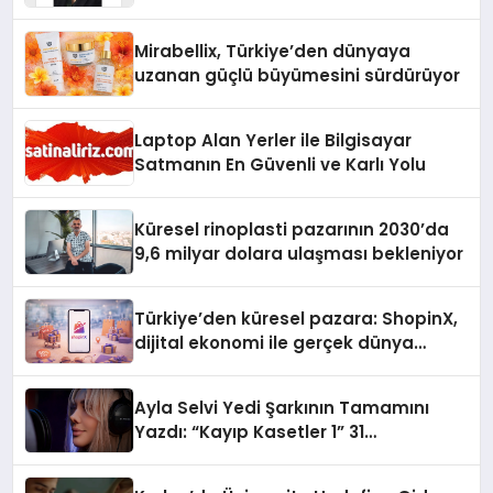
Yaman
Mirabellix, Türkiye’den dünyaya
uzanan güçlü büyümesini sürdürüyor
Laptop Alan Yerler ile Bilgisayar
Satmanın En Güvenli ve Karlı Yolu
Küresel rinoplasti pazarının 2030’da
9,6 milyar dolara ulaşması bekleniyor
Türkiye’den küresel pazara: ShopinX,
dijital ekonomi ile gerçek dünya
alışverişini bir araya getirmeyi
hedefliyor
Ayla Selvi Yedi Şarkının Tamamını
Yazdı: “Kayıp Kasetler 1” 31
Temmuz’da Yayında