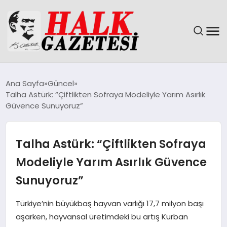
GÜNDEM
Ana Sayfa
Güncel
Talha Astürk: “Çiftlikten Sofraya Modeliyle Yarım Asırlık
DÜNYA
Güvence Sunuyoruz”
EĞITIM
Talha Astürk: “Çiftlikten Sofraya
EKONOMI
Modeliyle Yarım Asırlık Güvence
Sunuyoruz”
MAGAZIN
Türkiye’nin büyükbaş hayvan varlığı 17,7 milyon başı
SAĞLIK
aşarken, hayvansal üretimdeki bu artış Kurban