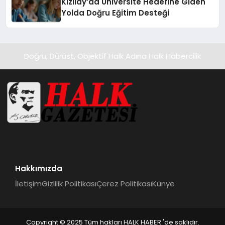
Kızılay’da Üniversite Hedefine Giden
Yolda Doğru Eğitim Desteği
Doğru, Dürüst, Objektif Halk Adına Halk Habercilik
Hakkımızda
İletişim
Gizlilik Politikası
Çerez Politikası
Künye
Copyright © 2025 Tüm hakları HALK HABER 'de saklıdır.