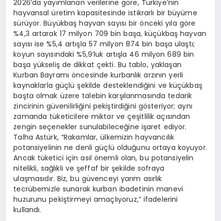
2026’da yayımlanan verilerine göre, Türkiye’nin
hayvansal üretim kapasitesinde istikrarlı bir büyüme
sürüyor. Büyükbaş hayvan sayısı bir önceki yıla göre
%4,3 artarak 17 milyon 709 bin başa, küçükbaş hayvan
sayısı ise %5,4 artışla 57 milyon 874 bin başa ulaştı;
koyun sayısındaki %5,9’luk artışla 46 milyon 689 bin
başa yükseliş de dikkat çekti. Bu tablo, yaklaşan
Kurban Bayramı öncesinde kurbanlık arzının yerli
kaynaklarla güçlü şekilde desteklendiğini ve küçükbaş
başta olmak üzere talebin karşılanmasında tedarik
zincirinin güvenilirliğini pekiştirdiğini gösteriyor; aynı
zamanda tüketicilere miktar ve çeşitlilik açısından
zengin seçenekler sunulabileceğine işaret ediyor.
Talha Astürk
, “Rakamlar, ülkemizin hayvancılık
potansiyelinin ne denli güçlü olduğunu ortaya koyuyor.
Ancak tüketici için asıl önemli olan, bu potansiyelin
nitelikli, sağlıklı ve şeffaf bir şekilde sofraya
ulaşmasıdır. Biz, bu güvenceyi yarım asırlık
tecrübemizle sunarak kurban ibadetinin manevi
huzurunu pekiştirmeyi amaçlıyoruz,” ifadelerini
kullandı.