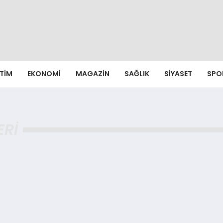
ITIM
EKONOMI
MAGAZIN
SAĞLIK
SIYASET
SPO
ERI